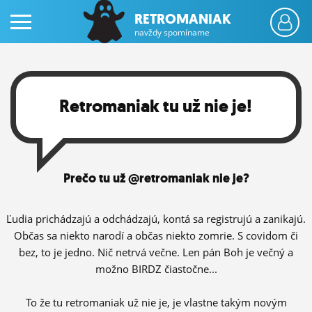
RETROMANIAK
navždy spomíname
Retromaniak tu už nie je!
PRIHLÁS SA
Prečo tu už @retromaniak nie je?
ČINŽIAK
FÓRUM
Ľudia prichádzajú a odchádzajú, kontá sa registrujú a zanikajú.
Občas sa niekto narodí a občas niekto zomrie. S covidom či
STATUSY
bez, to je jedno. Nič netrvá večne. Len pán Boh je večný a
možno BIRDZ čiastočne...
BLOGY
OBRÁZKY
To že tu retromaniak už nie je, je vlastne takým novým