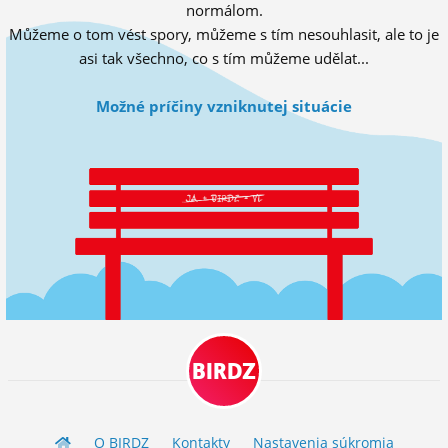
normálom.
ĽUDIA
Můžeme o tom vést spory, můžeme s tím nesouhlasit, ale to je
asi tak všechno, co s tím můžeme udělat...
MÔJ PROFIL
NASTAVENIA
Možné príčiny vzniknutej situácie
ROLETA
BIRDZ
O BIRDZ
Kontakty
Nastavenia súkromia