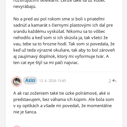
nevyrábajú.
No a pred asi pol rokom sme si boli s priateľmi
sadnúť a kamarát s čiernymi plastovými ich dal pre
srandu každému vyskúšať. Nikomu sa to vôbec
nehodilo a keď som si ich skúsila ja, tak všetci že
vau, tebe sa to hrozne hodí. Tak som si povedala, že
keď už teda výrazné okuliare, tak aby to bol zároveň
aj zaujímavý doplnok, ktorý mi vyformuje tvár. A
ten cat eye štýl sa mi páči najviac.
Azizi
2
12.
6.
2026 13:45
A ak raz zoženiem také tie úzke polrámové, aké si
predstavujem, bez váhania ich kúpim. Ale bola som
v xy optikách a všade mi povedali, že momentálne
nie je šanca.