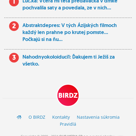
1
Luc.ka: Vcera mi teta predavacka v dmke
pochvalila saty a povedala, ze v nich...
2
Abstraktdepres: V tých Ázijských filmoch
každý len prahne po krutej pomste...
Počkajú si na ňu...
3
Nahodnyokoloiduci1: Ďakujem ti Ježiš za
všetko.
BIRDZ
O BIRDZ
Kontakty
Nastavenia súkromia
Pravidlá