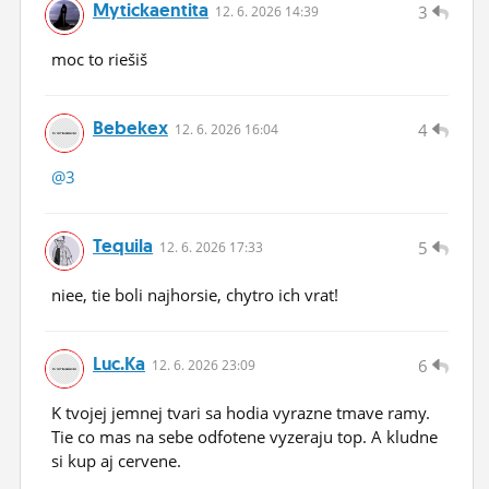
Mytickaentita
3
12.
6.
2026 14:39
moc to riešiš
Bebekex
4
12.
6.
2026 16:04
@3
Tequila
5
12.
6.
2026 17:33
niee, tie boli najhorsie, chytro ich vrat!
Luc.ka
6
12.
6.
2026 23:09
K tvojej jemnej tvari sa hodia vyrazne tmave ramy.
Tie co mas na sebe odfotene vyzeraju top. A kludne
si kup aj cervene.