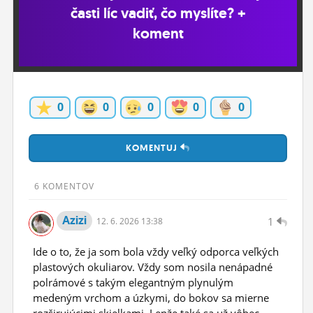
časti líc vadiť, čo myslíte? +
ĽUDIA
koment
MÔJ PROFIL
NASTAVENIA
ROLETA
0
0
0
0
0
KOMENTUJ
6 KOMENTOV
Azizi
1
12.
6.
2026 13:38
Ide o to, že ja som bola vždy veľký odporca veľkých
plastových okuliarov. Vždy som nosila nenápadné
polrámové s takým elegantným plynulým
medeným vrchom a úzkymi, do bokov sa mierne
rozširujúcimi skielkami. Lenže také sa už vôbec