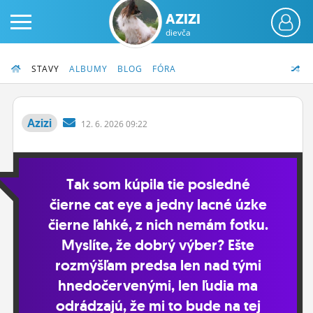
AZIZI
dievča
STAVY
ALBUMY
BLOG
FÓRA
Azizi
12.
6.
2026 09:22
PRIHLÁS SA
Tak som kúpila tie posledné
ČINŽIAK
čierne cat eye a jedny lacné úzke
FÓRUM
čierne ľahké, z nich nemám fotku.
STATUSY
Myslíte, že dobrý výber? Ešte
rozmýšľam predsa len nad tými
BLOGY
hnedočervenými, len ľudia ma
OBRÁZKY
odrádzajú, že mi to bude na tej