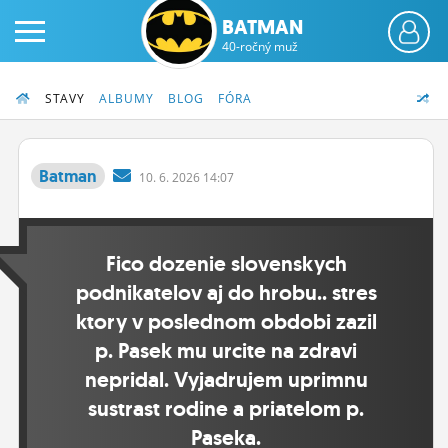
BATMAN
40-ročný muž
STAVY
ALBUMY
BLOG
FÓRA
Batman
10.
6.
2026 14:07
PRIHLÁS SA
Fico dozenie slovenskych
ČINŽIAK
podnikatelov aj do hrobu.. stres
FÓRUM
ktory v poslednom obdobi zazil
STATUSY
p. Pasek mu urcite na zdravi
nepridal. Vyjadrujem uprimnu
BLOGY
sustrast rodine a priatelom p.
OBRÁZKY
Paseka.