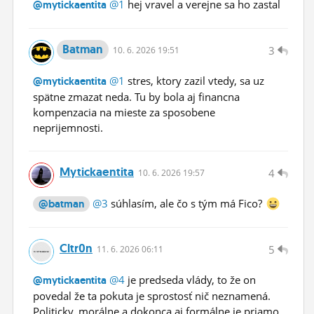
@1
hej vravel a verejne sa ho zastal
@mytickaentita
Batman
3
10.
6.
2026 19:51
@1
stres, ktory zazil vtedy, sa uz
@mytickaentita
spätne zmazat neda. Tu by bola aj financna
kompenzacia na mieste za sposobene
neprijemnosti.
Mytickaentita
4
10.
6.
2026 19:57
@3
súhlasím, ale čo s tým má Fico?
@batman
Cltr0n
5
11.
6.
2026 06:11
@4
je predseda vlády, to že on
@mytickaentita
povedal že ta pokuta je sprostosť nič neznamená.
Politicky, morálne a dokonca aj formálne je priamo