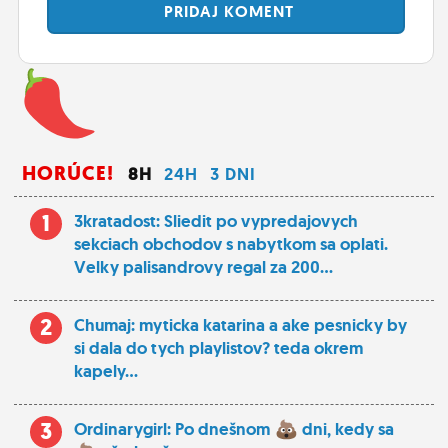
PRIDAJ
KOMENT
HORÚCE!
8H
24H
3 DNI
1
3kratadost: Sliedit po vypredajovych
sekciach obchodov s nabytkom sa oplati.
Velky palisandrovy regal za 200...
2
Chumaj: myticka katarina a ake pesnicky by
si dala do tych playlistov? teda okrem
kapely...
3
Ordinarygirl: Po dnešnom
dni, kedy sa