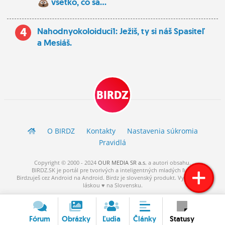
všetko, čo sa...
4
Nahodnyokoloiduci1: Ježiš, ty si náš Spasiteľ
a Mesiáš.
BIRDZ
O BIRDZ
Kontakty
Nastavenia súkromia
Pravidlá
Copyright © 2000 - 2024
OUR MEDIA SR a.s.
a
autori
obsahu.
BIRDZ.SK je portál pre tvorivých a inteligentných mladých ľudí.
Birdzuješ cez Android na Android. Birdz je slovenský produkt. Vytvorené s
láskou ♥ na Slovensku.
Fórum
Obrázky
Ľudia
Články
Statusy