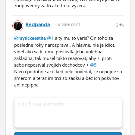
zodpovedny za to ako to tu vyzerá.
Redpanda
6
11.
6.
2026 08:07
@1
a ty mu to veris? On toho za
@mytickaentita
posledne roky narozpraval. A hlavne, nie je idiot,
videl ako sa k tomu postavila jeho volebna
zakladna, tak musel takto reagovat, aby si proti
sebe nepostval svojich dochodcov +
@5
Nieco podobne ako ked pele povedal, ze nepojde so
smerom a teraz im trci zo zadku a bez ich pokynov
ani nepipne
Napíš svoj komentár