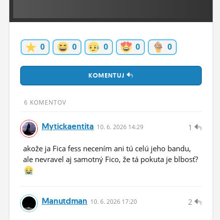
ĽUDIA
MÔJ PROFIL
0
0
0
0
0
NASTAVENIA
ROLETA
KOMENTUJ
6 KOMENTOV
Mytickaentita
1
10.
6.
2026 14:29
akože ja Fica fess necením ani tú celú jeho bandu,
ale nevravel aj samotný Fico, že tá pokuta je blbosť?
Manutdman
2
10.
6.
2026 17:20