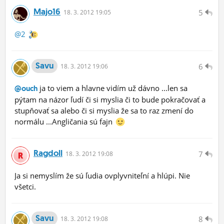
Majo16
5
18.
3.
2012 19:05
@2
Savu
6
18.
3.
2012 19:06
ja to viem a hlavne vidím už dávno ...len sa
@ouch
pýtam na názor ľudí či si myslia či to bude pokračovať a
stupňovať sa alebo či si myslia že sa to raz zmení do
normálu ...Angličania sú fajn
Ragdoll
7
18.
3.
2012 19:08
Ja si nemyslím že sú ľudia ovplyvniteľní a hlúpi. Nie
všetci.
Savu
8
18.
3.
2012 19:08