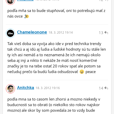
podľa mňa sa to bude stupňovať, oni to potrebujú mať z
nás ovce
Chameleonone
13
18.
3.
2012 19:14
Tak vieš doba sa vyvíja ako ide v pred technika trendy
tak chcú a aj idú aj ľudia a ľudské hodnoty sú tu stále len
ty ich asi nemáš a to neznamená že ich nemajú okolo
seba aj iný a nikto ti nekáže že máš nosiť komerčné
značky je to na tebe ostať 20 rokov spať ale potom sa
nečuduj prečo ťa budú ľudia odsudzovať
peace
Anitchka
14
18.
3.
2012 19:16
podla mna sa to casom len zhorsi a mozno niekedy v
buducnosti sa to obrati (o niekolko sto rokov najskor
mozno) ale skor by som povedala ze to vzdy bude