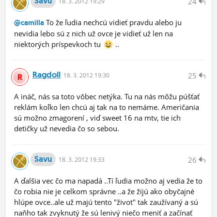
Savu
24
18.
3.
2012 19:29
To že ľudia nechcú vidieť pravdu alebo ju
@camilla
nevidia lebo sú z nich už ovce je vidieť už len na
niektorých príspevkoch tu
..
Ragdoll
25
18.
3.
2012 19:30
A ináč, nás sa toto vôbec netýka. Tu na nás môžu púšťať
reklám koľko len chcú aj tak na to nemáme. Američania
sú možno zmagorení , viď sweet 16 na mtv, tie ich
detičky už nevedia čo so sebou.
Savu
26
18.
3.
2012 19:33
A ďalšia vec čo ma napadá ..Tí ľudia možno aj vedia že to
čo robia nie je celkom správne ..a že žijú ako obyčajné
hlúpe ovce..ale už majú tento "život" tak zaužívaný a sú
naňho tak zvyknutý že sú lenivý niečo meniť a začínať