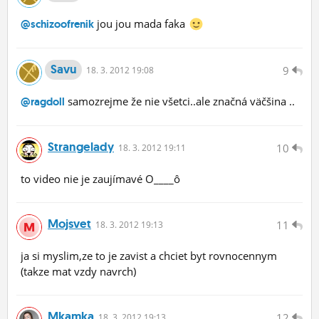
jou jou mada faka
@schizoofrenik
Savu
9
18.
3.
2012 19:08
samozrejme že nie všetci..ale značná väčšina ..
@ragdoll
Strangelady
10
18.
3.
2012 19:11
to video nie je zaujímavé O____ô
Mojsvet
11
18.
3.
2012 19:13
ja si myslim,ze to je zavist a chciet byt rovnocennym
(takze mat vzdy navrch)
Mkamka
12
18.
3.
2012 19:13