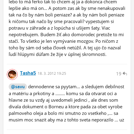
lebo to má ferko tak to chcem aj ja a dokonca chcem
lepšie ako má on... A potom zas ak by sme nenakupovali
tak na čo by nám boli peniaze? a ak by nám boli peniaze
k ničomu tak načo by sme pracovali? vypestujem si
potravu v záhrade a z lopúcha si ušijem šaty. Viac
nepotrebujem. Budem žiť ako domorodec pretože to mi
stačí. To všetko je len vymývanie mozgov. Po ničom z
toho by sám od seba človek netúžil. A tej ujo čo nazval
ľudí hlúpymi dúfam že žije v úplnej skromnosti.
Tasha5
19
18.
3.
2012 19:25
dennodenne sa pyytam... a sledujem debilnost
@savu
a matériu a prkotiny a ........ komu sa da otvarat oci a
hlavne ze su vzdy aj uvedomeli jedinci , ale dnes som
divala dokument o Borneu a ktore pada za obet vyrobe
palmoveho oleja a bolo mi smutno zo vsetkeho ,... sa
musim moc snazit aby ma z tohto sveta neporazilo ... uz