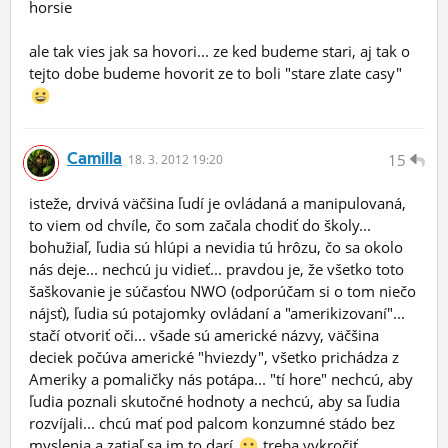
horsie
ale tak vies jak sa hovori... ze ked budeme stari, aj tak o
tejto dobe budeme hovorit ze to boli "stare zlate casy"
Camilla
15
18.
3.
2012 19:20
isteže, drvivá väčšina ľudí je ovládaná a manipulovaná,
to viem od chvíle, čo som začala chodiť do školy...
bohužiaľ, ľudia sú hlúpi a nevidia tú hrôzu, čo sa okolo
nás deje... nechcú ju vidieť... pravdou je, že všetko toto
šaškovanie je súčasťou NWO (odporúčam si o tom niečo
nájsť), ľudia sú potajomky ovládaní a "amerikizovaní"...
stačí otvoriť oči... všade sú americké názvy, väčšina
deciek počúva americké "hviezdy", všetko prichádza z
Ameriky a pomaličky nás potápa... "tí hore" nechcú, aby
ľudia poznali skutočné hodnoty a nechcú, aby sa ľudia
rozvíjali... chcú mať pod palcom konzumné stádo bez
myslenia a zatiaľ sa im to darí
treba vykročiť