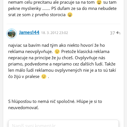
nemam celu precitanu ale pracuje sa na tom
su tam
pekne myslienky ....... PS dufam ze sa do mna nebudete
srat ze som z prveho storocia
James144
37
18.
3.
2012 23:02
najviac sa bavím nad tým ako niekto hovorí že ho
reklama neovplyvňuje.
Pretože klasická reklama
nepracuje na princípe že ju chceš. Ovplyvňuje nás
priamo, podvedome a nepriamo cez ďalších ľudí. Takže
len málo ľudí reklamou ovplyvnených nie je a to sú takí
čo žijú v pralese
.
S hlúposťou to nemá nič spoločné. Hlúpe je si to
neuvedomovať.
Napíš svoj komentár