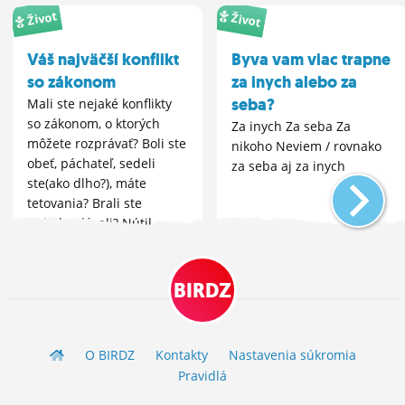
Život
Život
Váš najväčší konflikt
Byva vam viac trapne
so zákonom
za inych alebo za
seba?
Mali ste nejaké konflikty
so zákonom, o ktorých
Za inych Za seba Za
môžete rozprávať? Boli ste
nikoho Neviem / rovnako
obeť, páchateľ, sedeli
za seba aj za inych
ste(ako dlho?), máte
tetovania? Brali ste
úplatky, dávali? Nútil
niekto vás, alebo ste vy
niekoho nútili k
prostitúcii?
BIRDZ
O BIRDZ
Kontakty
Nastavenia súkromia
Pravidlá