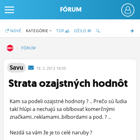
FÓRUM
NOVÉ
KATEGÓRIE
TOP
OŽILO
DZ
FÓRUM
PRIHLÁS SA
Savu
18.
3.
2012 18:50
Strata ozajstných hodnôt
ČINŽIAK
FÓRUM
Kam sa podeli ozajstné hodnoty ? .. Prečo sú ľudia
STATUSY
takí hlúpi a nechajú sa oblbovať komerčnými
značkami..reklamami..bilbordami a pod. ? ..
BLOGY
Nezdá sa vám že je to celé naruby ?
OBRÁZKY