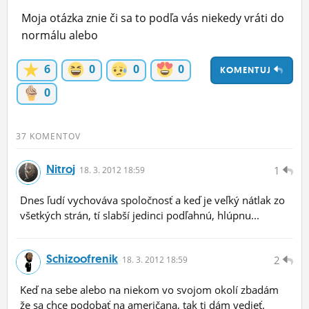
ĽUDIA
Moja otázka znie či sa to podľa vás niekedy vráti do
normálu alebo
MÔJ PROFIL
6
0
0
0
KOMENTUJ
NASTAVENIA
0
ROLETA
37 KOMENTOV
Nitroj
1
18.
3.
2012 18:59
Dnes ľudí vychováva spoločnosť a keď je veľký nátlak zo
všetkých strán, tí slabší jedinci podľahnú, hlúpnu...
Schizoofrenik
2
18.
3.
2012 18:59
Keď na sebe alebo na niekom vo svojom okolí zbadám
že sa chce podobať na američana, tak ti dám vedieť.