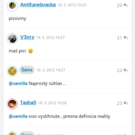
Antifunebracka
20
18.
3.
2012 19:25
picoviny
V3nty
21
18.
3.
2012 19:27
maš pici
Savu
22
18.
3.
2012 19:27
Naprostý súhlas ..
@camilla
Tasha5
23
18.
3.
2012 19:28
noo vystihnute , presna definicia reality
@camilla