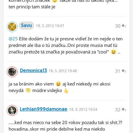
komerčných značiek
Takže sa nás to taktiež týka...
ten princíp tam stále je
Savu
30
18.
3.
2012 19:47
@25
Ešte dodám že tu je presne vidieť že im nejde o ten
predmet ale iba o tú značku..Oni proste musia mať tú
značku pretože tá značka je považovaná za "cool"
..
Demonica13
31
18.
3.
2012 19:48
ja sa bránim ako viem
aj keď niekedy mi akosi
nevydá
múdre videjko
Lethian999damonae
32
18.
3.
2012 19:54
.....ked mas nieco na sebe 20 rokov pozadu tak si shit.??
hovadina..skor mi pride debilne ked ma niekdo