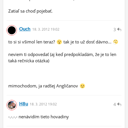
Zatiaľ sa choď pojebať.
Ouch
3
18.
3.
2012 19:02
to si si všimol len teraz?
tak je to už dosť dávno...
neviem ti odpovedať (aj keď predpokladám, že je to len
taká rečnícka otázka)
mimochodom, ja radšej Angličanov
H8u
4
18.
3.
2012 19:02
-.-.-.- nenávidím tieto hovadiny