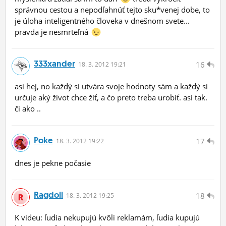
správnou cestou a nepodľahnúť tejto sku*venej dobe, to
je úloha inteligentného človeka v dnešnom svete...
pravda je nesmrteľná
333xander
16
18.
3.
2012 19:21
asi hej, no každý si utvára svoje hodnoty sám a každý si
určuje aký život chce žiť, a čo preto treba urobiť. asi tak.
či ako ..
Poke
17
18.
3.
2012 19:22
dnes je pekne počasie
Ragdoll
18
18.
3.
2012 19:25
K videu: ľudia nekupujú kvôli reklamám, ľudia kupujú