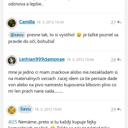
odznova a lepšie..
Camilla
27
18.
3.
2012 19:34
presne tak, to si vystihol
je ťažké pozrieť sa
@savu
pravde do očí, bohužiaľ
Lethian999damonae
28
18.
3.
2012 19:44
mne je jedno ci mam znackove alobo nie.nezakladam si
na materialnych veciach .racej idem za tie peniaze dade
von alebo na pivo namiesto kupovania blbovin plno co
mi len prach nane sada........
Savu
29
18.
3.
2012 19:45
@25
Nemáme..preto si tu každý kupuje fejky