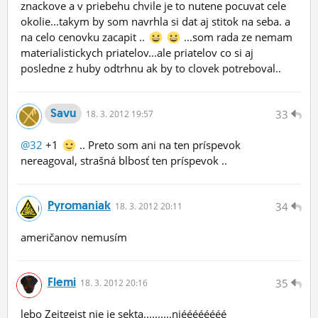
znackove a v priebehu chvile je to nutene pocuvat cele
okolie...takym by som navrhla si dat aj stitok na seba. a
na celo cenovku zacapit ..
...som rada ze nemam
materialistickych priatelov...ale priatelov co si aj
posledne z huby odtrhnu ak by to clovek potreboval..
Savu
33
18.
3.
2012 19:57
@32
+1
.. Preto som ani na ten príspevok
nereagoval, strašná blbosť ten príspevok ..
Pyromaniak
34
18.
3.
2012 20:11
američanov nemusím
Flemi
35
18.
3.
2012 20:16
lebo Zeitgeist nie je sekta..........niéééééééé