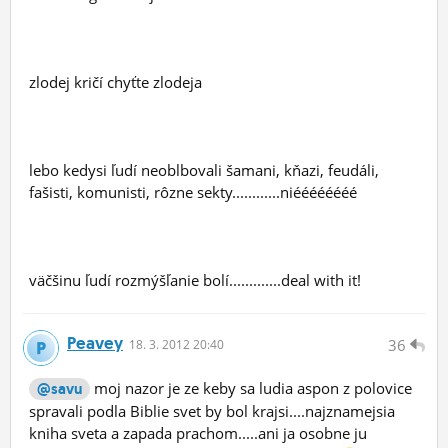
zlodej kričí chyťte zlodeja
lebo kedysi ľudí neoblbovali šamani, kňazi, feudáli,
fašisti, komunisti, rôzne sekty............niéééééééé
väčšinu ľudí rozmýšľanie bolí.............deal with it!
Peavey
36
18.
3.
2012 20:40
moj nazor je ze keby sa ludia aspon z polovice
@savu
spravali podla Biblie svet by bol krajsi....najznamejsia
kniha sveta a zapada prachom.....ani ja osobne ju