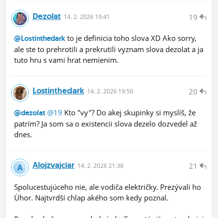
Dezolat
19
14.
2.
2026 19:41
to je definicia toho slova XD Ako sorry,
@Lostinthedark
ale ste to prehrotili a prekrutili vyznam slova dezolat a ja
tuto hru s vami hrat nemienim.
Lostinthedark
20
14.
2.
2026 19:50
@19
Kto "vy"? Do akej skupinky si myslíš, že
@dezolat
patrím? Ja som sa o existencii slova dezelo dozvedel až
dnes.
Alojzvajciar
21
14.
2.
2026 21:38
Spolucestujúceho nie, ale vodiča električky. Prezývali ho
Úhor. Najtvrdší chlap akého som kedy poznal.