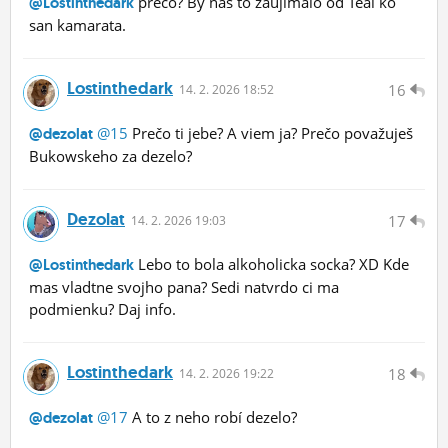
preco? By nas to zaujimalo od Teal ko
@Lostinthedark
san kamarata.
Lostinthedark
16
14.
2.
2026 18:52
@15
Prečo ti jebe? A viem ja? Prečo považuješ
@dezolat
Bukowskeho za dezelo?
Dezolat
17
14.
2.
2026 19:03
Lebo to bola alkoholicka socka? XD Kde
@Lostinthedark
mas vladtne svojho pana? Sedi natvrdo ci ma
podmienku? Daj info.
Lostinthedark
18
14.
2.
2026 19:22
@17
A to z neho robí dezelo?
@dezolat