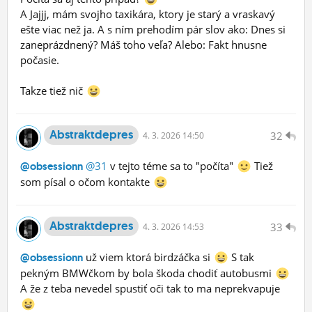
A Jajjj, mám svojho taxikára, ktory je starý a vraskavý
ešte viac než ja. A s ním prehodím pár slov ako: Dnes si
zaneprázdnený? Máš toho veľa? Alebo: Fakt hnusne
počasie.
Takze tiež nič
Abstraktdepres
32
4.
3.
2026 14:50
@31
v tejto téme sa to "počíta"
Tiež
@obsessionn
som písal o očom kontakte
Abstraktdepres
33
4.
3.
2026 14:53
už viem ktorá birdzáčka si
S tak
@obsessionn
pekným BMWčkom by bola škoda chodiť autobusmi
A že z teba nevedel spustiť oči tak to ma neprekvapuje