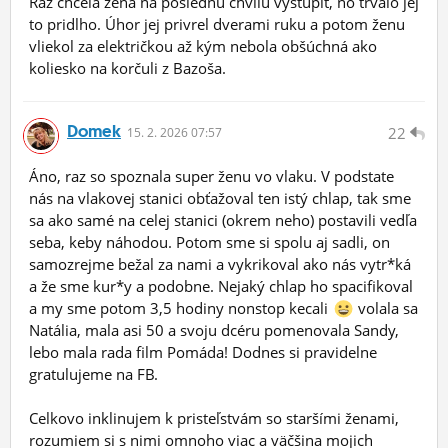
Raz chcela žena na poslednú chvíľu vystúpiť, no trvalo jej
to pridlho. Úhor jej privrel dverami ruku a potom ženu
vliekol za električkou až kým nebola obšúchná ako
koliesko na korčuli z Bazoša.
Domek
22
15.
2.
2026 07:57
Áno, raz so spoznala super ženu vo vlaku. V podstate
nás na vlakovej stanici obťažoval ten istý chlap, tak sme
sa ako samé na celej stanici (okrem neho) postavili vedľa
seba, keby náhodou. Potom sme si spolu aj sadli, on
samozrejme bežal za nami a vykrikoval ako nás vytr*ká
a že sme kur*y a podobne. Nejaký chlap ho spacifikoval
a my sme potom 3,5 hodiny nonstop kecali
volala sa
Natália, mala asi 50 a svoju dcéru pomenovala Sandy,
lebo mala rada film Pomáda! Dodnes si pravidelne
gratulujeme na FB.
Celkovo inklinujem k pristeľstvám so staršími ženami,
rozumiem si s nimi omnoho viac a väčšina mojich