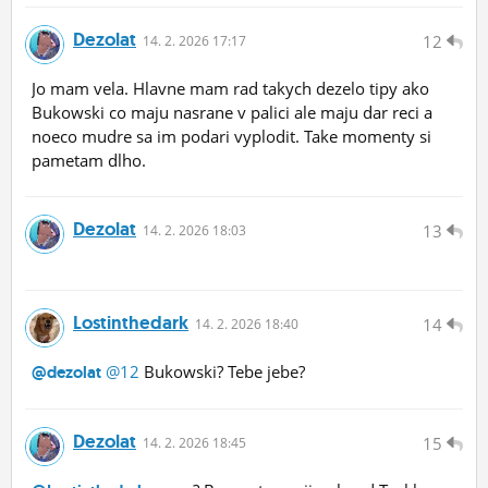
Dezolat
12
14.
2.
2026 17:17
Jo mam vela. Hlavne mam rad takych dezelo tipy ako
Bukowski co maju nasrane v palici ale maju dar reci a
noeco mudre sa im podari vyplodit. Take momenty si
pametam dlho.
Dezolat
13
14.
2.
2026 18:03
Lostinthedark
14
14.
2.
2026 18:40
@12
Bukowski? Tebe jebe?
@dezolat
Dezolat
15
14.
2.
2026 18:45