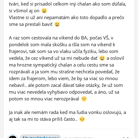
tvári, keď si prisadol celkom iný chalan ako som dúfala,
si všimol aj on
Vlastne si už ani nepamätám ako toto dopadlo a prečo
sme sa prestali baviť
A raz som cestovala na vikend do BA, počas VŠ, v
pondelok som mala skúšku a išla som na víkend k
frajerovi, tak som sa vo vlaku učila fyziku, lebo som
vedela, že cez víkend už sa mi nebude dať
a oslovil
ma hrozne sympatický chalan a celu cestu sme sa
rozprávali a ja som mu strašne nechcela povedať, že
idem za frajerom, lebo viem, že by sa viac so mnou
nebavil.. ale potom zacal dávať take otázky, že už som
mu viac nevedela vyhybavo odpovedať, a áno, už sa
potom so mnou viac nerozprával
Ja inak ale nemám rada keď ma ľudia vonku oslovujú, a
aj tak sa mi to stáva príliš často..