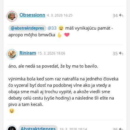
Obsessionn
34
4.
3.
2026 16:25
@33
máš vynikajúcu pamät -
@abstraktdepres
apropo môjho bmwčka
Riniram
35
15.
3.
2026 18:06
áno, ale nedá sa povedať, že by ma to bavilo.
výnimka bola keď som raz natrafila na jedného človeka
čo vyzeral byť dosť na podobnej vlne ako ja vtedy a
obaja sme mali aj trochu vypité, a akože viedli sme
debaty celú cestu (vyše hodiny) a následne šli ešte na
pivo a tam kecali.
Abstraktdepres
36
16.
3.
2026 18:14