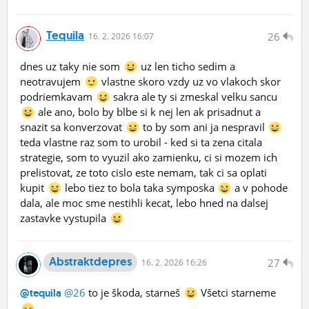
Tequila
26
16.
2.
2026 16:07
dnes uz taky nie som
uz len ticho sedim a
neotravujem
vlastne skoro vzdy uz vo vlakoch skor
podriemkavam
sakra ale ty si zmeskal velku sancu
ale ano, bolo by blbe si k nej len ak prisadnut a
snazit sa konverzovat
to by som ani ja nespravil
teda vlastne raz som to urobil - ked si ta zena citala
strategie, som to vyuzil ako zamienku, ci si mozem ich
prelistovat, ze toto cislo este nemam, tak ci sa oplati
kupit
lebo tiez to bola taka symposka
a v pohode
dala, ale moc sme nestihli kecat, lebo hned na dalsej
zastavke vystupila
Abstraktdepres
27
16.
2.
2026 16:26
@26
to je škoda, starneš
Všetci starneme
@tequila