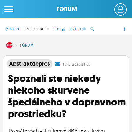
FÓRUM
NOVÉ
KATEGÓRIE
TOP
OŽILO
DZ
FÓRUM
PRIHLÁS SA
Abstraktdepres
12.
2.
2026 21:50
Spoznali ste niekedy
ČINŽIAK
niekoho skurvene
FÓRUM
špeciálneho v dopravnom
STATUSY
prostriedku?
BLOGY
OBRÁZKY
Poznáte všetky tie filmové klišé kdy si k vám