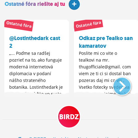
Ostatné fóra riešite aj tu
Ostatné fóra
Ostatné fóra
@Lostinthedark cast
Odkaz pre Tealko san
2
kamaratov
„... Poďme sa radšej
Poslite mi co vite o
pozrieť na to, ako funguje
tealkovi na mr.
moderná internetová
thugofficiale@gmail. com
diplomacia v podaní
viem ze ti ci si dostal ban
nášho strateného
pozeras daj mi co vis ,
botanika. ​Lostinthedark je
Vsetko fotecky svedectva
chalan, ktorý žije vo svete
vsetko zverejnime. Neboj
sci-fi. Na jednej strane
nic. Alebo sa len ozvi ja
píše statusy, kde ďakuje
kontaktujem druhych ludi
mimozemšťanom za to, čo
o ktorych vies.
BIRDZ
robia pre...
zverejnime...