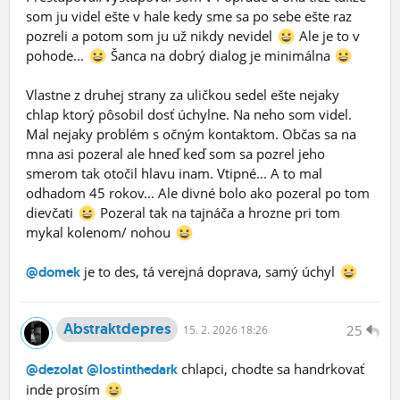
som ju videl ešte v hale kedy sme sa po sebe ešte raz
pozreli a potom som ju už nikdy nevidel
Ale je to v
pohode...
Šanca na dobrý dialog je minimálna
Vlastne z druhej strany za uličkou sedel ešte nejaky
chlap ktorý pôsobil dosť úchylne. Na neho som videl.
Mal nejaky problém s očným kontaktom. Občas sa na
mna asi pozeral ale hneď keď som sa pozrel jeho
smerom tak otočil hlavu inam. Vtipné... A to mal
odhadom 45 rokov... Ale divné bolo ako pozeral po tom
dievčati
Pozeral tak na tajnáča a hrozne pri tom
mykal kolenom/ nohou
je to des, tá verejná doprava, samý úchyl
@domek
Abstraktdepres
25
15.
2.
2026 18:26
chlapci, chodte sa handrkovať
@dezolat
@lostinthedark
inde prosím