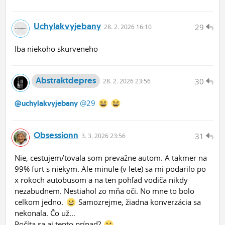
Uchylakvyjebany
29
28.
2.
2026 16:10
Iba niekoho skurveneho
Abstraktdepres
30
28.
2.
2026 23:56
@29
@uchylakvyjebany
Obsessionn
31
3.
3.
2026 23:56
Nie, cestujem/tovala som prevažne autom. A takmer na
99% furt s niekym. Ale minule (v lete) sa mi podarilo po
x rokoch autobusom a na ten pohľad vodiča nikdy
nezabudnem. Nestiahol zo mňa oči. No mne to bolo
celkom jedno.
Samozrejme, žiadna konverzácia sa
nekonala. Čo už…
Počíta sa aj tento prípad?