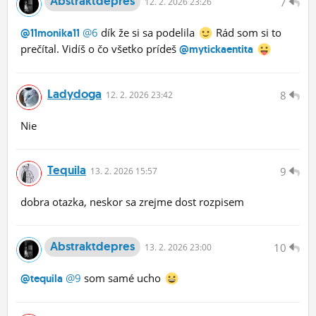
Abstraktdepres
7
12.
2.
2026 23:26
@6
dík že si sa podelila
Rád som si to
@11monika11
prečítal. Vidíš o čo všetko prídeš
@mytickaentita
Ladydoga
8
12.
2.
2026 23:42
Nie
Tequila
9
13.
2.
2026 15:57
dobra otazka, neskor sa zrejme dost rozpisem
Abstraktdepres
10
13.
2.
2026 23:00
@9
som samé ucho
@tequila