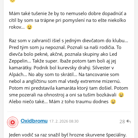
Mám také tušenie že by to nemuselo dobre dopadnúť a
cítil by som sa trápne pri pomyslení na to ešte niekolko
rokov...
Raz som v zahraničí išiel s jedným dievčatom do klubu...
Pred tým som ju nepoznal. Poznali sa naši rodičia. To
dievča bolo pekné, akčné, poznala skupiny ako Led
Zeppelin... Takže super. Ibaže potom tam boli aj jej
kamarátky. Podnik bol kurevsky drahý. Silvester v
Alpách... No aby som to skrátil... Na tancovanie som
nebol a angličtinu som mal vtedy extremne mizernú.
Potom mi predstavila kamaráta ktorý tam došiel. Potom
sme pozerali na ohnostroj a oni sa tušim bozkávali
Alebo niečo také... Mám z toho traumu dodnes
Oxidbromu
28
17.
2.
2026 08:30
Jeden vodič sa raz snažil byť hrozne skurvene špeciálny.