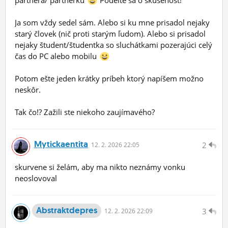
partnera/ partnerku
Podelte sa o skúsenosť!
Ja som vždy sedel sám. Alebo si ku mne prisadol nejaky
starý človek (nič proti starým ľudom). Alebo si prisadol
nejaky študent/študentka so sluchátkami pozerajúci celý
čas do PC alebo mobilu
Potom ešte jeden krátky príbeh ktorý napíšem možno
neskôr.
Tak čo!? Zažili ste niekoho zaujímavého?
Mytickaentita
2
12.
2.
2026 22:05
skurvene si želám, aby ma nikto neznámy vonku
neoslovoval
Abstraktdepres
3
12.
2.
2026 22:09