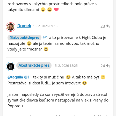
rozhovorov v takýchto prostriedkoch bolo práve s
takýmito dámami
Domek
23
15.
2.
2026 09:18
@1
a to prirovnanie k Fight Clubu je
@abstraktdepres
naozaj zlé
ale ja teoím samomluvou, tak možno
vtedy je to “možné”
Abstraktdepres
24
15.
2.
2026 18:25
@11
tak ty si muž činu
A tak to má byť
@tequila
Postretával si dosť ľudí... Ja som introvert
Ja som naposledy čo som využil verejnú dopravu stretol
symatické dievča keď som nastupoval na vlak z Prahy do
Popradu...