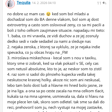
Tequila
11
14.
2.
2026 04:10
no dobre uz mam cas
ked som bol mladsi a
dochadzal som do BA denne vlakom, bol som aj dost
extrovertny a casto som oslovoval zeny, co sa mi pacili a
boli z toho celkom zaujimave situacie. napadaju mi tieto:
1. baba, co mi vravela, ze vidi duchov a ze jej zosnuly
dedko sedi v rade sedadiel za nami a sleduje nas
2. nejaka zenska, z ktorej sa vyklulo, ze je nejaka indie
spevacka, co ju obcas hraju na _FM
3. miroslava miskechova - kecal som s nou v taxiku,
ktory sme si zobrali, ked sa vlak pokazil v SE, cely cas
som netusil absolutne, kto to je, az neskor som to zistil
4. raz som si sadol do plnsieho kupecka vedla takej
neskutocne krasnej holky. akoze nic som ani neskusal,
lebo tam bolo dost ludi a hlavne mi hned bolo jasne, ze
je ina liga. a ona sa po ceste zacala na mna celkom tlacit,
kukala sa na mna uprene, usmievala sa, dala si hlavu na
moje plece len tak, skoro som odletel. tak sme sa dali do
reci, prehovoril som ju, nech vystupi na mojej zastavke,