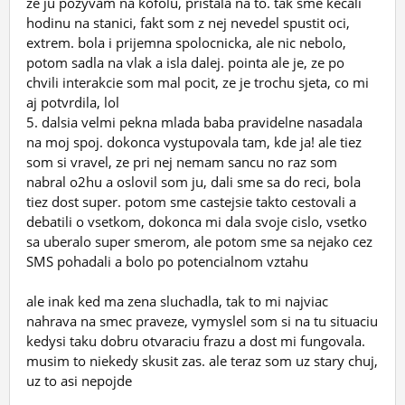
ze ju pozyvam na kofolu, pristala na to. tak sme kecali
hodinu na stanici, fakt som z nej nevedel spustit oci,
extrem. bola i prijemna spolocnicka, ale nic nebolo,
potom sadla na vlak a isla dalej. pointa ale je, ze po
chvili interakcie som mal pocit, ze je trochu sjeta, co mi
aj potvrdila, lol
5. dalsia velmi pekna mlada baba pravidelne nasadala
na moj spoj. dokonca vystupovala tam, kde ja! ale tiez
som si vravel, ze pri nej nemam sancu no raz som
nabral o2hu a oslovil som ju, dali sme sa do reci, bola
tiez dost super. potom sme castejsie takto cestovali a
debatili o vsetkom, dokonca mi dala svoje cislo, vsetko
sa uberalo super smerom, ale potom sme sa nejako cez
SMS pohadali a bolo po potencialnom vztahu
ale inak ked ma zena sluchadla, tak to mi najviac
nahrava na smec praveze, vymyslel som si na tu situaciu
kedysi taku dobru otvaraciu frazu a dost mi fungovala.
musim to niekedy skusit zas. ale teraz som uz stary chuj,
uz to asi nepojde