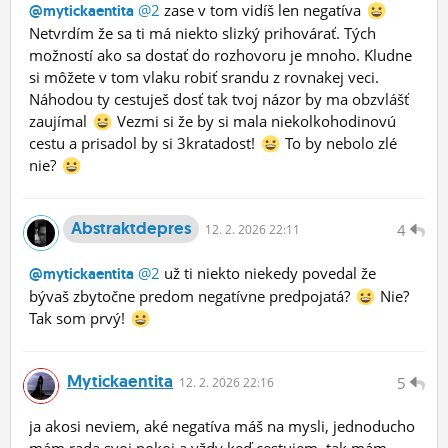
@2
zase v tom vidíš len negatíva
@mytickaentita
Netvrdím že sa ti má niekto slizký prihovárať. Tých
možností ako sa dostať do rozhovoru je mnoho. Kludne
si môžete v tom vlaku robiť srandu z rovnakej veci.
Náhodou ty cestuješ dosť tak tvoj názor by ma obzvlášť
zaujímal
Vezmi si že by si mala niekolkohodinovú
cestu a prisadol by si 3kratadost!
To by nebolo zlé
nie?
Abstraktdepres
4
12.
2.
2026 22:11
@2
už ti niekto niekedy povedal že
@mytickaentita
bývaš zbytočne predom negatívne predpojatá?
Nie?
Tak som prvý!
Mytickaentita
5
12.
2.
2026 22:16
ja akosi neviem, aké negatíva máš na mysli, jednoducho