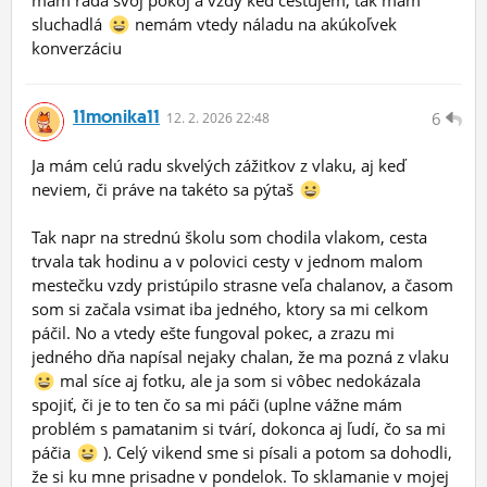
mám rada svoj pokoj a vždy keď cestujem, tak mám
sluchadlá
nemám vtedy náladu na akúkoľvek
konverzáciu
11monika11
6
12.
2.
2026 22:48
Ja mám celú radu skvelých zážitkov z vlaku, aj keď
neviem, či práve na takéto sa pýtaš
Tak napr na strednú školu som chodila vlakom, cesta
trvala tak hodinu a v polovici cesty v jednom malom
mestečku vzdy pristúpilo strasne veľa chalanov, a časom
som si začala vsimat iba jedného, ktory sa mi celkom
páčil. No a vtedy ešte fungoval pokec, a zrazu mi
jedného dňa napísal nejaky chalan, že ma pozná z vlaku
mal síce aj fotku, ale ja som si vôbec nedokázala
spojiť, či je to ten čo sa mi páči (uplne vážne mám
problém s pamatanim si tvárí, dokonca aj ľudí, čo sa mi
páčia
). Celý vikend sme si písali a potom sa dohodli,
že si ku mne prisadne v pondelok. To sklamanie v mojej