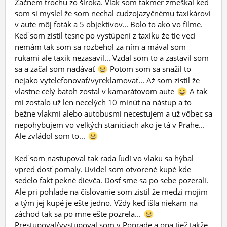
Začnem trochu zo široka. Vlak som takmer zmeškal keď
som si myslel že som nechal cudzojazyčnému taxikárovi
v aute môj foták a 5 objektívov... Bolo to ako vo filme.
Keď som zistil tesne po vystúpení z taxiku že tie veci
nemám tak som sa rozbehol za ním a mával som
rukami ale taxik nezasavil... Vzdal som to a zastavil som
sa a začal som nadávať
Potom som sa snažil to
nejako vytelefonovať/vyreklamovať... Až som zistil že
vlastne celý batoh zostal v kamarátovom aute
A tak
mi zostalo už len necelých 10 minút na nástup a to
bežne vlakmi alebo autobusmi necestujem a už vôbec sa
nepohybujem vo velkých staniciach ako je tá v Prahe...
Ale zvládol som to...
Keď som nastupoval tak rada ľudí vo vlaku sa hýbal
vpred dosť pomaly. Uvidel som otvorené kupé kde
sedelo fakt pekné dievča. Dosť sme sa po sebe pozerali.
Ale pri pohlade na číslovanie som zistil že medzi mojim
a tým jej kupé je ešte jedno. Vždy keď išla niekam na
záchod tak sa po mne ešte pozrela...
Prestupoval/vystupoval som v Poprade a ona tiež takže