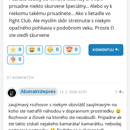
prisadne niekto skurvene špeciálny... Alebo vy k
ĽUDIA
niekomu takému prisadnete... Ako v lietadle vo
MÔJ PROFIL
Fight Club. Ale myslím skôr stretnutie s niekym
opačného pohliavia v podobnom veku. Proste či
NASTAVENIA
ste viedli skurvene
ROLETA
0
0
0
0
KOMENTUJ
0
37 KOMENTOV
Abstraktdepres
1
12.
2.
2026 22:01
zaujímavý rozhovor s niekym obzvlášť zaujímavým na
koho ste natrafili náhodou v dopravnom prostriedku
Rozhovor a človek na ktorého ste nezabudli. Prípadne ak
ste takto získali nejakeho kamaráta/ kamarátku. nebodaj