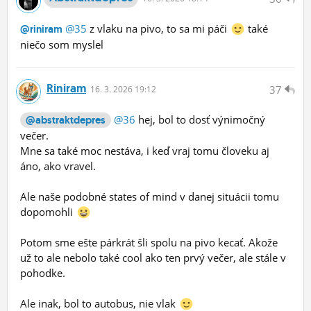
@35
z vlaku na pivo, to sa mi páči
také
@riniram
niečo som myslel
Riniram
37
16.
3.
2026 19:12
@36
hej, bol to dosť výnimočný
@abstraktdepres
večer.
Mne sa také moc nestáva, i keď vraj tomu človeku aj
áno, ako vravel.
Ale naše podobné states of mind v danej situácii tomu
dopomohli
Potom sme ešte párkrát šli spolu na pivo kecať. Akože
už to ale nebolo také cool ako ten prvý večer, ale stále v
pohodke.
Ale inak, bol to autobus, nie vlak