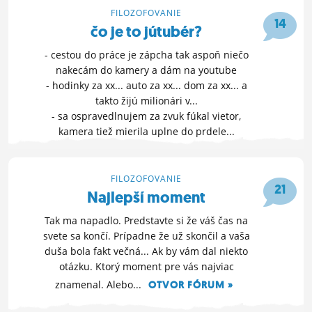
OTVOR FÓRUM »
FILOZOFOVANIE
ĽUDIA
14
čo je to jútubér?
12. 2. 2026 21:50
MÔJ PROFIL
- cestou do práce je zápcha tak aspoň niečo
nakecám do kamery a dám na youtube
NASTAVENIA
- hodinky za xx... auto za xx... dom za xx... a
ROLETA
takto žijú milionári v...
- sa ospravedlnujem za zvuk fúkal vietor,
kamera tiež mierila uplne do prdele...
ĎALŠIE MOŽNOSTI »
7. 8. 2025 02:49
FILOZOFOVANIE
21
Najlepší moment
Tak ma napadlo. Predstavte si že váš čas na
svete sa končí. Prípadne že už skončil a vaša
duša bola fakt večná... Ak by vám dal niekto
otázku. Ktorý moment pre vás najviac
znamenal. Alebo...
OTVOR FÓRUM »
11. 7. 2025 00:38