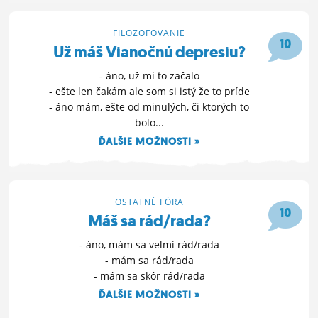
FILOZOFOVANIE
10
Už máš Vianočnú depresiu?
- áno, už mi to začalo
- ešte len čakám ale som si istý že to príde
- áno mám, ešte od minulých, či ktorých to
bolo...
ĎALŠIE MOŽNOSTI »
13. 12. 2024 18:41
OSTATNÉ FÓRA
10
Máš sa rád/rada?
- áno, mám sa velmi rád/rada
- mám sa rád/rada
- mám sa skôr rád/rada
ĎALŠIE MOŽNOSTI »