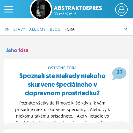
ABSTRAKTDEPRES
33-ročný muž
STAVY
ALBUMY
BLOG
FÓRA
Jeho fóra
PRIHLÁS SA
OSTATNÉ FÓRA
37
Spoznali ste niekedy niekoho
ČINŽIAK
skurvene špeciálneho v
FÓRUM
dopravnom prostriedku?
STATUSY
Poznáte všetky tie filmové klišé kdy si k vám
prisadne niekto skurvene špeciálny... Alebo vy k
BLOGY
niekomu takému prisadnete... Ako v lietadle vo
Fight Club. Ale myslím skôr stretnutie s niekym
OBRÁZKY
opačného pohliavia v podobnom veku. ...