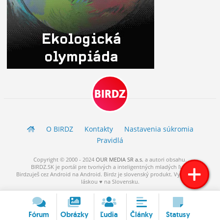
BIRDZ
O BIRDZ
Kontakty
Nastavenia súkromia
Pravidlá
Copyright © 2000 - 2024
OUR MEDIA SR a.s.
a
autori
obsahu.
BIRDZ.SK je portál pre tvorivých a inteligentných mladých ľudí.
Birdzuješ cez Android na Android. Birdz je slovenský produkt. Vytvorené s
láskou ♥ na Slovensku.
Fórum
Obrázky
Ľudia
Články
Statusy