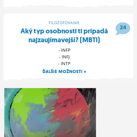
17. 9. 2024 15:04
FILOZOFOVANIE
24
Aký typ osobnosti ti pripadá
najzaujímavejší? (MBTI)
- INFP
- INFJ
- INTP
ĎALŠIE MOŽNOSTI »
3. 4. 2022 16:19