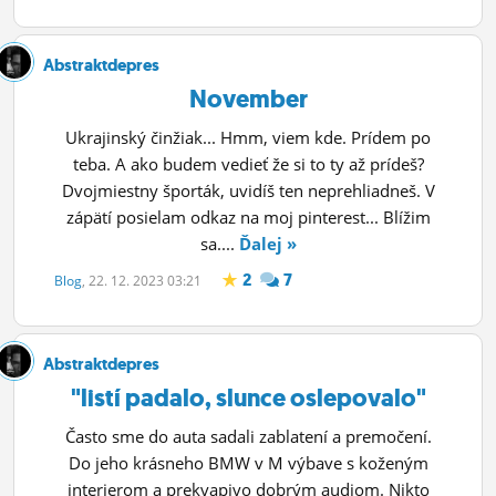
Abstraktdepres
November
Ukrajinský činžiak... Hmm, viem kde. Prídem po
teba. A ako budem vedieť že si to ty až prídeš?
Dvojmiestny športák, uvidíš ten neprehliadneš. V
zápätí posielam odkaz na moj pinterest... Blížim
sa....
Ďalej »
2
7
Blog
, 22. 12. 2023 03:21
Abstraktdepres
"listí padalo, slunce oslepovalo"
Často sme do auta sadali zablatení a premočení.
Do jeho krásneho BMW v M výbave s koženým
interierom a prekvapivo dobrým audiom. Nikto