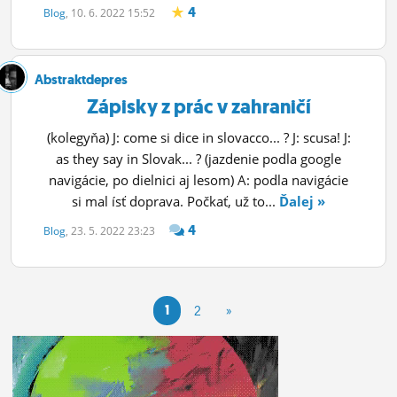
4
Blog
, 10. 6. 2022 15:52
Abstraktdepres
Zápisky z prác v zahraničí
(kolegyňa) J: come si dice in slovacco... ? J: scusa! J:
as they say in Slovak... ? (jazdenie podla google
navigácie, po dielnici aj lesom) A: podla navigácie
si mal ísť doprava. Počkať, už to...
Ďalej »
4
Blog
, 23. 5. 2022 23:23
1
2
»