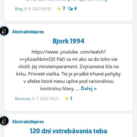
7
4
Blog
, 8. 8. 2022 03:55
Abstraktdepres
Bjork 1994
https://www. youtube. com/watch?
v=yEoashbmcQ0 Páči sa mi ako sa do toho vie
vložiť. Jej introtemperament. Zvýraznená žila na
krku. Privreté viečka. Tie je prudké trhané pohyby
v afekte ktoré niesu uplne pod racionálnou
kontrolou hlavy. ...
Ďalej »
1
Recenzia
, 9. 7. 2022 18:21
Abstraktdepres
120 dní vstrebávania teba