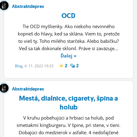
Abstraktdepres
OCD
Tie OCD myšlienky. Ako niekoho nevinného
kopneš do hlavy, keď sa sklána. Viem to, pretože
to vieš ty. Toho milého starčeka. Alebo babičku?
Veď sa tak dokonale sklonil. Práve si zaväzuje...
Ďalej »
2
2
Blog
, 4. 11. 2022 19:33
Abstraktdepres
Mestá, dialnice, cigarety, špina a
holub
V kruhu pobehujúci a hrbiaci sa holub, pod
smetiakmi kingburgeru. V špine, pri stene, v tieni.
Dobajúci do medzierok v asfalte. 4 nedofajčené