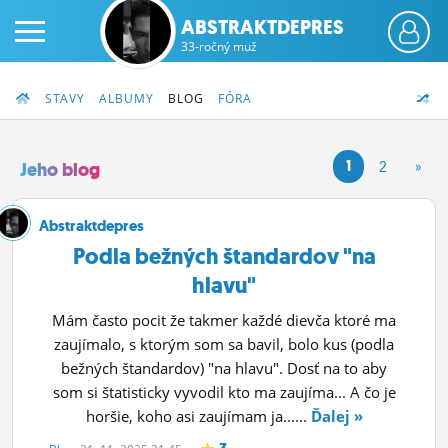
ABSTRAKTDEPRES
33-ročný muž
STAVY
ALBUMY
BLOG
FÓRA
1
2
»
Jeho blog
PRIHLÁS SA
Abstraktdepres
Podla bežných štandardov "na
ČINŽIAK
hlavu"
FÓRUM
Mám často pocit že takmer každé dievča ktoré ma
zaujímalo, s ktorým som sa bavil, bolo kus (podla
STATUSY
bežných štandardov) "na hlavu". Dosť na to aby
BLOGY
som si štatisticky vyvodil kto ma zaujíma... A čo je
horšie, koho asi zaujímam ja......
Ďalej »
OBRÁZKY