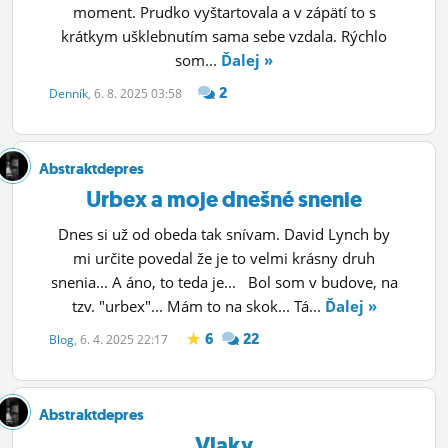
moment. Prudko vyštartovala a v zápätí to s
krátkym ušklebnutím sama sebe vzdala. Rýchlo
som...
Ďalej »
2
Denník
, 6. 8. 2025 03:58
Abstraktdepres
Urbex a moje dnešné snenie
Dnes si už od obeda tak snívam. David Lynch by
mi určite povedal že je to velmi krásny druh
snenia... A áno, to teda je... Bol som v budove, na
tzv. "urbex"... Mám to na skok... Tá...
Ďalej »
6
22
Blog
, 6. 4. 2025 22:17
Abstraktdepres
Vlaky