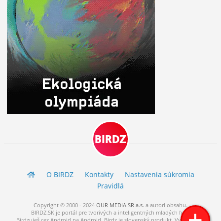
BIRDZ
O BIRDZ
Kontakty
Nastavenia súkromia
Pravidlá
Copyright © 2000 - 2024
OUR MEDIA SR a.s.
a
autori
obsahu.
BIRDZ.SK je portál pre tvorivých a inteligentných mladých ľudí.
Birdzuješ cez Android na Android. Birdz je slovenský produkt. Vytvorené s