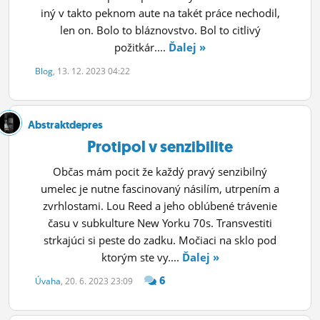
iný v takto peknom aute na takét práce nechodil,
len on. Bolo to bláznovstvo. Bol to citlivý
požitkár....
Ďalej »
Blog
, 13. 12. 2023 04:22
Abstraktdepres
Protipol v senzibilite
Občas mám pocit že každý pravý senzibilný
umelec je nutne fascinovaný násilím, utrpením a
zvrhlostami. Lou Reed a jeho oblúbené trávenie
času v subkulture New Yorku 70s. Transvestiti
strkajúci si peste do zadku. Močiaci na sklo pod
ktorým ste vy....
Ďalej »
6
Úvaha
, 20. 6. 2023 23:09