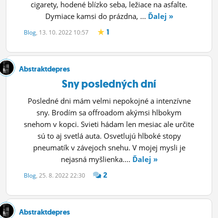
cigarety, hodené blízko seba, ležiace na asfalte.
Dymiace kamsi do prázdna, ...
Ďalej »
1
Blog
, 13. 10. 2022 10:57
Abstraktdepres
Sny posledných dní
Posledné dni mám velmi nepokojné a intenzívne
sny. Brodím sa offroadom akýmsi hlbokym
snehom v kopci. Svieti hádam len mesiac ale určite
sú to aj svetlá auta. Osvetlujú hlboké stopy
pneumatík v závejoch snehu. V mojej mysli je
nejasná myšlienka....
Ďalej »
2
Blog
, 25. 8. 2022 22:30
Abstraktdepres