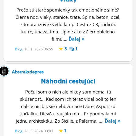
Prečo sú staré spomienky tak emocionálne silné?
Čierna noc, vlaky, stanice, trate. Špina, beton, ocel,
žlto-oranžové svetlo lámp. Cesta z CR, rodičia,
kufre, únava, tma. Uplne ako z čiernobieleho
filmu....
Ďalej »
3
1
Blog
, 10. 1. 2025 06:55
Abstraktdepres
Náhodní cestujúci
Počul som o nich ale nikdy som nemal tú
skúsenosť... Keď som ich teraz videl boli to len
dalšie nič bližšie nehovoriace tváre. Aspoň zo
začiatku. Dievča, zaujalo ma... Pripomínala mi
jednu architektku. Zo Sicílie, z Palerma......
Ďalej »
1
Blog
, 28. 3. 2024 03:03