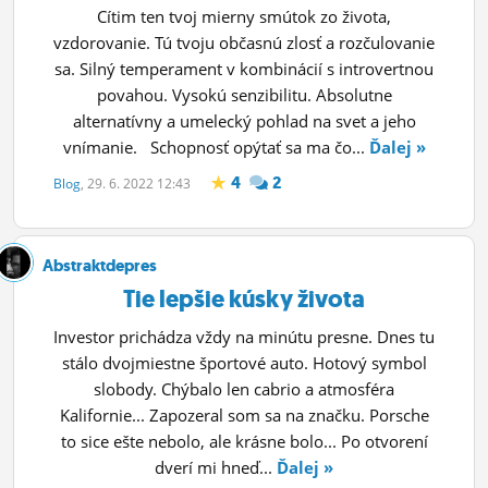
Cítim ten tvoj mierny smútok zo života,
vzdorovanie. Tú tvoju občasnú zlosť a rozčulovanie
sa. Silný temperament v kombinácií s introvertnou
povahou. Vysokú senzibilitu. Absolutne
alternatívny a umelecký pohlad na svet a jeho
vnímanie. Schopnosť opýtať sa ma čo...
Ďalej »
4
2
Blog
, 29. 6. 2022 12:43
Abstraktdepres
Tie lepšie kúsky života
Investor prichádza vždy na minútu presne. Dnes tu
stálo dvojmiestne športové auto. Hotový symbol
slobody. Chýbalo len cabrio a atmosféra
Kalifornie... Zapozeral som sa na značku. Porsche
to sice ešte nebolo, ale krásne bolo... Po otvorení
dverí mi hneď...
Ďalej »