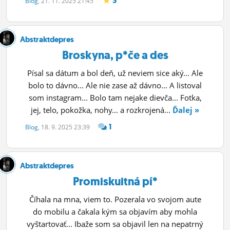
3
Blog
, 21. 11. 2025 21:45
ĽUDIA
MÔJ PROFIL
Abstraktdepres
Broskyna, p*če a des
NASTAVENIA
Písal sa dátum a bol deň, už neviem sice aký... Ale
ROLETA
bolo to dávno... Ale nie zase až dávno... A listoval
som instagram... Bolo tam nejake dievča... Fotka,
jej, telo, pokožka, nohy... a rozkrojená...
Ďalej »
1
Blog
, 18. 9. 2025 23:39
Abstraktdepres
Promiskuitná pí*
Číhala na mna, viem to. Pozerala vo svojom aute
do mobilu a čakala kým sa objavím aby mohla
vyštartovať... Ibaže som sa objavil len na nepatrný