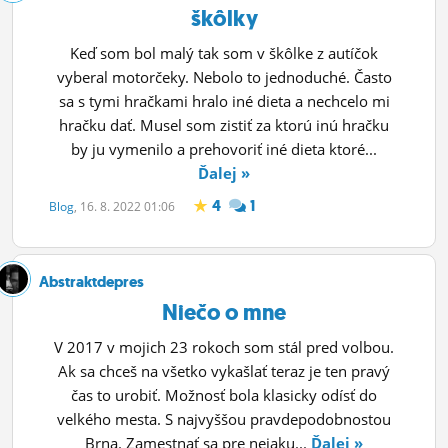
škôlky
Keď som bol malý tak som v škôlke z autíčok
vyberal motorčeky. Nebolo to jednoduché. Často
sa s tymi hračkami hralo iné dieta a nechcelo mi
hračku dať. Musel som zistiť za ktorú inú hračku
by ju vymenilo a prehovoriť iné dieta ktoré...
Ďalej »
4
1
Blog
, 16. 8. 2022 01:06
Abstraktdepres
Niečo o mne
V 2017 v mojich 23 rokoch som stál pred volbou.
Ak sa chceš na všetko vykašlať teraz je ten pravý
čas to urobiť. Možnosť bola klasicky odísť do
velkého mesta. S najvyššou pravdepodobnostou
Brna. Zamestnať sa pre nejaku...
Ďalej »