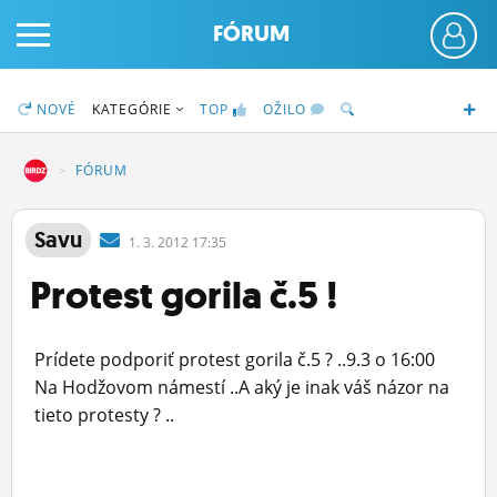
FÓRUM
NOVÉ
KATEGÓRIE
TOP
OŽILO
DZ
FÓRUM
PRIHLÁS SA
Savu
1.
3.
2012 17:35
Protest gorila č.5 !
ČINŽIAK
FÓRUM
Prídete podporiť protest gorila č.5 ? ..9.3 o 16:00
STATUSY
Na Hodžovom námestí ..A aký je inak váš názor na
tieto protesty ? ..
BLOGY
OBRÁZKY