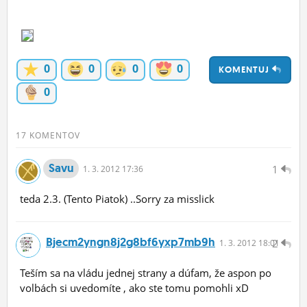
ĽUDIA
MÔJ PROFIL
0
0
0
0
KOMENTUJ
NASTAVENIA
0
ROLETA
17 KOMENTOV
Savu
1
1.
3.
2012 17:36
teda 2.3. (Tento Piatok) ..Sorry za misslick
Bjecm2yngn8j2g8bf6yxp7mb9h
2
1.
3.
2012 18:01
Teším sa na vládu jednej strany a dúfam, že aspon po
volbách si uvedomíte , ako ste tomu pomohli xD