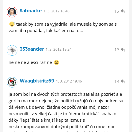
Sabnacke
12
1.
3.
2012 18:40
taaak by som sa vyjadrila, ale musela by som sa s
vami iba pohádať, tak kašlem na to...
333xander
13
1.
3.
2012 19:24
ne ne ne a ešci raz ne
Waagbistritz69
14
1.
3.
2012 19:46
ja som bol na dvoch tých protestoch zatial sa pozrieť ale
gorila ma moc nejebe, že politici ryžujú čo najviac keď sa
dá viem už dávno, žiadne odpočúvania môj názor
nezmenili.. z velkej časti je to "demokratická" snaha o
dáky "lepší štát a krajší kapitalizmus s
neskorumpovanými dobrými politikmi" čo mne moc