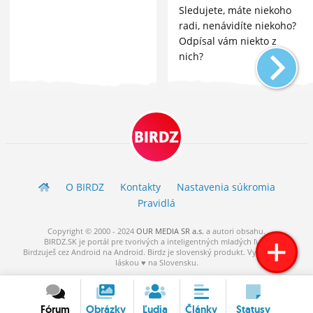
Sledujete, máte niekoho
radi, nenávidíte niekoho?
Odpísal vám niekto z
nich?
BIRDZ
O BIRDZ
Kontakty
Nastavenia súkromia
Pravidlá
Copyright © 2000 - 2024
OUR MEDIA SR a.s.
a
autori
obsahu.
BIRDZ.SK je portál pre tvorivých a inteligentných mladých ľudí.
Birdzuješ cez Android na Android. Birdz je slovenský produkt. Vytvorené s
láskou ♥ na Slovensku.
Fórum
Obrázky
Ľudia
Články
Statusy