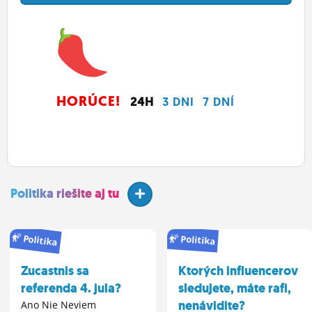
HORÚCE!
24H
3 DNI
7 DNÍ
Politika riešite aj tu
Politika
Politika
Zucastnis sa
Ktorých influencerov
referenda 4. jula?
sledujete, máte rafi,
nenávidite?
Ano Nie Neviem