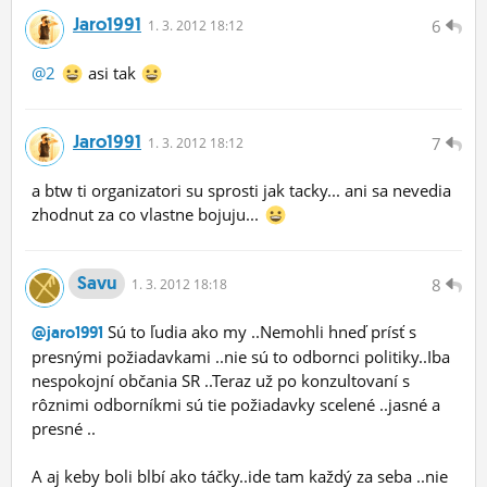
Jaro1991
6
1.
3.
2012 18:12
@2
asi tak
Jaro1991
7
1.
3.
2012 18:12
a btw ti organizatori su sprosti jak tacky... ani sa nevedia
zhodnut za co vlastne bojuju...
Savu
8
1.
3.
2012 18:18
Sú to ľudia ako my ..Nemohli hneď prísť s
@jaro1991
presnými požiadavkami ..nie sú to odbornci politiky..Iba
nespokojní občania SR ..Teraz už po konzultovaní s
rôznimi odborníkmi sú tie požiadavky scelené ..jasné a
presné ..
A aj keby boli blbí ako táčky..ide tam každý za seba ..nie