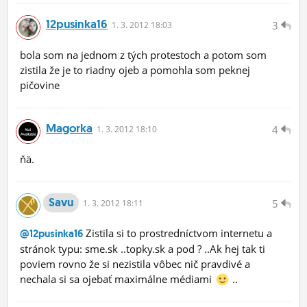
12pusinka16
3
1.
3.
2012 18:03
bola som na jednom z tých protestoch a potom som
zistila že je to riadny ojeb a pomohla som peknej
pičovine
Magorka
4
1.
3.
2012 18:10
ňä.
Savu
5
1.
3.
2012 18:11
Zistila si to prostredníctvom internetu a
@12pusinka16
stránok typu: sme.sk ..topky.sk a pod ? ..Ak hej tak ti
poviem rovno že si nezistila vôbec nič pravdivé a
nechala si sa ojebať maximálne médiami
..