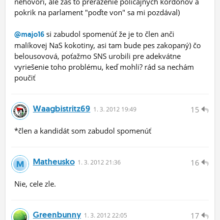
nehovorí, ale zas to prerazenie policajných kordónov a
pokrik na parlament "poďte von" sa mi pozdával)
si zabudol spomenúť že je to člen anči
@majo16
malíkovej NaS kokotiny, asi tam bude pes zakopaný) čo
belousovová, poťažmo SNS urobili pre adekvátne
vyriešenie toho problému, keď mohli? rád sa nechám
poučiť
Waagbistritz69
15
1.
3.
2012 19:49
*člen a kandidát som zabudol spomenúť
Matheusko
16
1.
3.
2012 21:36
Nie, cele zle.
Greenbunny
17
1.
3.
2012 22:05