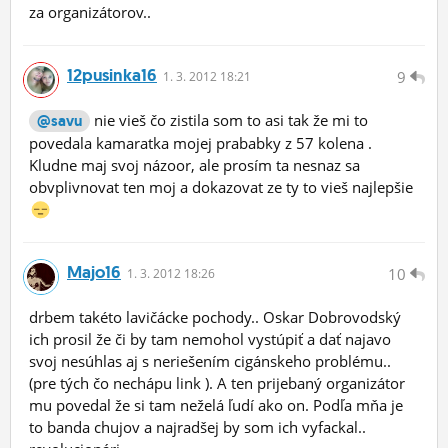
za organizátorov..
12pusinka16
9
1.
3.
2012 18:21
nie vieš čo zistila som to asi tak že mi to
@savu
povedala kamaratka mojej prababky z 57 kolena .
Kludne maj svoj názoor, ale prosím ta nesnaz sa
obvplivnovat ten moj a dokazovat ze ty to vieš najlepšie
Majo16
10
1.
3.
2012 18:26
drbem takéto lavičácke pochody.. Oskar Dobrovodský
ich prosil že či by tam nemohol vystúpiť a dať najavo
svoj nesúhlas aj s neriešením cigánskeho problému..
(pre tých čo nechápu link ). A ten prijebaný organizátor
mu povedal že si tam neželá ľudí ako on. Podľa mňa je
to banda chujov a najradšej by som ich vyfackal..