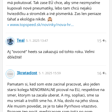
má pokutovať. Tak zase EÚ chce, aby sme nezmyselne
kupovali nové pneumatiky, lebo tam chcú nejakú
hviezdičku a stromček a iné písmenká. Zas len peniaze
ťahať a ekológia nikde.
» www.topspeed.sk/novinky/nova-hr...
Teal
15
5.
1.
2025 13:47
Aj "ovocné" heets sa zakazujú od tohto roku. Veľmi
dôležité!
3kratadost
16
5.
1.
2025 15:59
Pamatam si, ked som este zacinal pracovat, ako jeden
starsi kolega NENORMALNE picoval na EU, respektive na
smer, ktorym sa zacala uberat. A my, sopliaci, sme sa
mu smiali a trollili sme ho. A hla, doslo na jeho slova.
Ale musim povedat, ze je to take Pyrrhovo vitazstvo.
Poznam ten pocit, medzicasom som totiz po nom