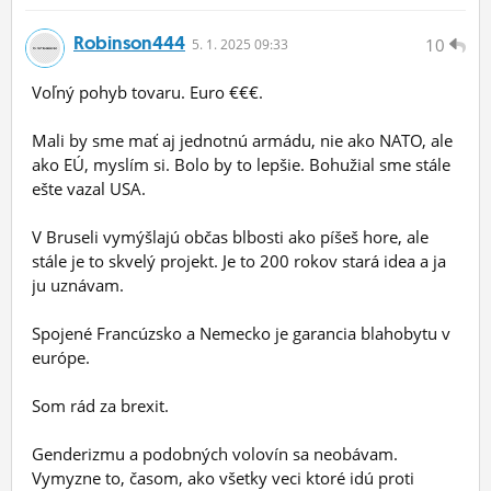
Robinson444
10
5.
1.
2025 09:33
Voľný pohyb tovaru. Euro €€€.
Mali by sme mať aj jednotnú armádu, nie ako NATO, ale
ako EÚ, myslím si. Bolo by to lepšie. Bohužial sme stále
ešte vazal USA.
V Bruseli vymýšlajú občas blbosti ako píšeš hore, ale
stále je to skvelý projekt. Je to 200 rokov stará idea a ja
ju uznávam.
Spojené Francúzsko a Nemecko je garancia blahobytu v
európe.
Som rád za brexit.
Genderizmu a podobných volovín sa neobávam.
Vymyzne to, časom, ako všetky veci ktoré idú proti