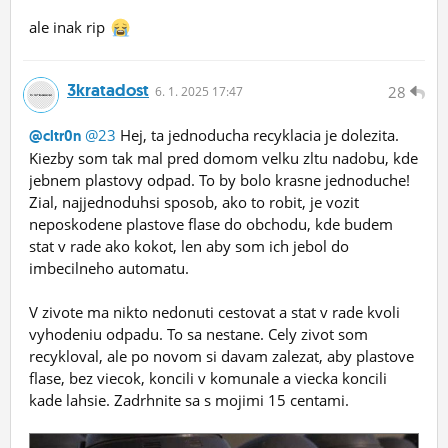
ale inak rip
3kratadost
28
6.
1.
2025 17:47
@23
Hej, ta jednoducha recyklacia je dolezita.
@cltr0n
Kiezby som tak mal pred domom velku zltu nadobu, kde
jebnem plastovy odpad. To by bolo krasne jednoduche!
Zial, najjednoduhsi sposob, ako to robit, je vozit
neposkodene plastove flase do obchodu, kde budem
stat v rade ako kokot, len aby som ich jebol do
imbecilneho automatu.
V zivote ma nikto nedonuti cestovat a stat v rade kvoli
vyhodeniu odpadu. To sa nestane. Cely zivot som
recykloval, ale po novom si davam zalezat, aby plastove
flase, bez viecok, koncili v komunale a viecka koncili
kade lahsie. Zadrhnite sa s mojimi 15 centami.