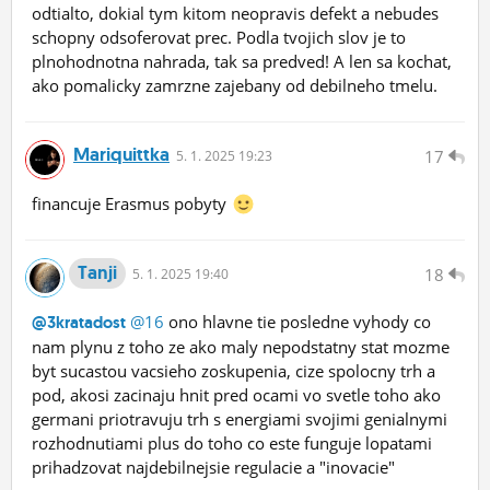
odtialto, dokial tym kitom neopravis defekt a nebudes
schopny odsoferovat prec. Podla tvojich slov je to
plnohodnotna nahrada, tak sa predved! A len sa kochat,
ako pomalicky zamrzne zajebany od debilneho tmelu.
Mariquittka
17
5.
1.
2025 19:23
financuje Erasmus pobyty
Tanji
18
5.
1.
2025 19:40
@16
ono hlavne tie posledne vyhody co
@3kratadost
nam plynu z toho ze ako maly nepodstatny stat mozme
byt sucastou vacsieho zoskupenia, cize spolocny trh a
pod, akosi zacinaju hnit pred ocami vo svetle toho ako
germani priotravuju trh s energiami svojimi genialnymi
rozhodnutiami plus do toho co este funguje lopatami
prihadzovat najdebilnejsie regulacie a "inovacie"