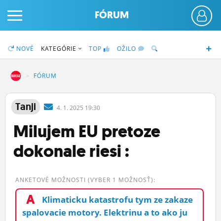
FÓRUM
NOVÉ
KATEGÓRIE
TOP
OŽILO
DZ
FÓRUM
PRIHLÁS SA
Tanji
4.
1.
2025 19:30
Milujem EU pretoze
ČINŽIAK
dokonale riesi :
FÓRUM
STATUSY
ANKETOVÉ MOŽNOSTI (VYBER 1 MOŽNOSŤ):
BLOGY
A
Klimaticku katastrofu tym ze zakaze
OBRÁZKY
spalovacie motory. Elektrinu a to ako ju