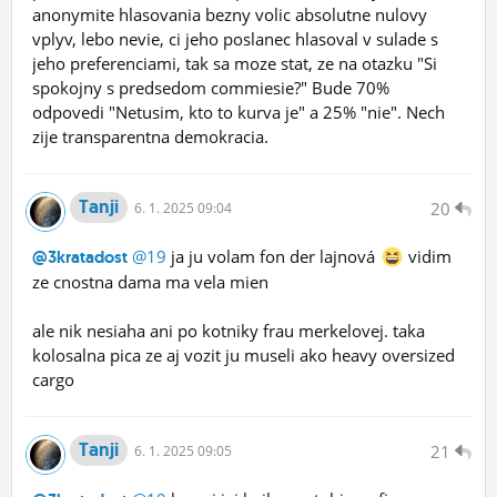
anonymite hlasovania bezny volic absolutne nulovy
vplyv, lebo nevie, ci jeho poslanec hlasoval v sulade s
jeho preferenciami, tak sa moze stat, ze na otazku "Si
spokojny s predsedom commiesie?" Bude 70%
odpovedi "Netusim, kto to kurva je" a 25% "nie". Nech
zije transparentna demokracia.
Tanji
20
6.
1.
2025 09:04
@19
ja ju volam fon der lajnová
vidim
@3kratadost
ze cnostna dama ma vela mien
ale nik nesiaha ani po kotniky frau merkelovej. taka
kolosalna pica ze aj vozit ju museli ako heavy oversized
cargo
Tanji
21
6.
1.
2025 09:05