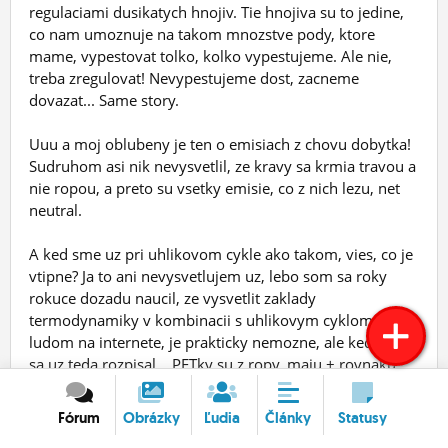
regulaciami dusikatych hnojiv. Tie hnojiva su to jedine,
co nam umoznuje na takom mnozstve pody, ktore
mame, vypestovat tolko, kolko vypestujeme. Ale nie,
treba zregulovat! Nevypestujeme dost, zacneme
dovazat... Same story.
Uuu a moj oblubeny je ten o emisiach z chovu dobytka!
Sudruhom asi nik nevysvetlil, ze kravy sa krmia travou a
nie ropou, a preto su vsetky emisie, co z nich lezu, net
neutral.
A ked sme uz pri uhlikovom cykle ako takom, vies, co je
vtipne? Ja to ani nevysvetlujem uz, lebo som sa roky
rokuce dozadu naucil, ze vysvetlit zaklady
termodynamiky v kombinacii s uhlikovym cyklom
ludom na internete, je prakticky nemozne, ale ked som
sa uz teda rozpisal... PETky su z ropy, maju ± rovnaku
energeticku hustotu ako paliva, ktore sa robia z ropy.
Povedzme, ze potrebujes 1000 jednotiek paliva, 500
Fórum
Obrázky
Ľudia
Články
Statusy
jednotiek PET flias a ropu na palivo, ako aj na PET,