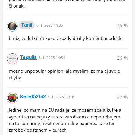
či onak.
Tanji
25
6.
1.
2025 14:36
birdz, zedol si mi kokot. kazdy druhy koment neodosle.
Tequila
26
6.
1.
2025 14:54
mozno unpopular opinion, ale myslim, ze ma aj svoje
chyby
Kelly152132
27
6.
1.
2025 17:16
Jedine, co mam na EU rada je, ze mozem zbalit kufre a
vyparit sa na nejaky cas za zarobkom a nepotrebujem
na to somariny riesit nenormalne papiere... a ze ten
zarobok dostanem v eurach