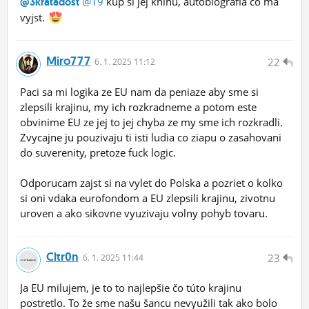
@19
kup si jej knihu, autobiografia co ma
@3kratadost
vyjst.
Miro777
22
6.
1.
2025 11:12
Paci sa mi logika ze EU nam da peniaze aby sme si
zlepsili krajinu, my ich rozkradneme a potom este
obvinime EU ze jej to jej chyba ze my sme ich rozkradli.
Zvycajne ju pouzivaju ti isti ludia co ziapu o zasahovani
do suverenity, pretoze fuck logic.
Odporucam zajst si na vylet do Polska a pozriet o kolko
si oni vdaka eurofondom a EU zlepsili krajinu, zivotnu
uroven a ako sikovne vyuzivaju volny pohyb tovaru.
Cltr0n
23
6.
1.
2025 11:44
Ja EU milujem, je to to najlepšie čo túto krajinu
postretlo. To že sme našu šancu nevyužili tak ako bolo