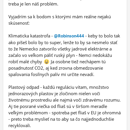
treba je len náš problém.
Vyjadrím sa k bodom s ktorými mám reálne nejakú
skúsenosť:
Klimaticka katastrofa -
- keby to bolo tak
@Robinson444
ako píšeš bolo by to super, lenže to by sa nesmelo stať
to že Nemecko zatvorilo všetky jadrové elektrárne a
začalo vo veľkom páliť ruský plyn - Nemci nedokážu
robiť malé chyby
Ja osobne tiež nechápem tú
posadnutosť CO2, aj ked zrovna obmedzovanie
spaľovania fosílnych palív mi určite nevadí.
Plastový odpad - každú reguláciu vítam, množstvo
jednorazových plastov je zločinom nielen voči
životnému prostrediu ale najmä voči zdravému rozumu.
Aj tie posrané viečka od fliaš sú v širšom meradle
veľkým problémom - spotreba pet fliaš v EU je ohromná
- preto treba myslieť na to aby sa čo najjednoduchšie
recyklovali.