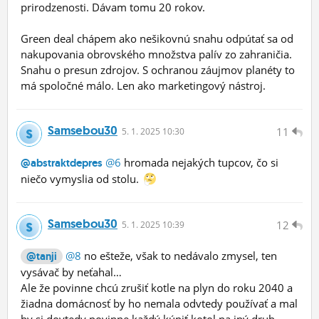
prirodzenosti. Dávam tomu 20 rokov.
Green deal chápem ako nešikovnú snahu odpútať sa od
nakupovania obrovského množstva palív zo zahraničia.
Snahu o presun zdrojov. S ochranou záujmov planéty to
má spoločné málo. Len ako marketingový nástroj.
Samsebou30
11
5.
1.
2025 10:30
@6
hromada nejakých tupcov, čo si
@abstraktdepres
niečo vymyslia od stolu.
Samsebou30
12
5.
1.
2025 10:39
@8
no ešteže, však to nedávalo zmysel, ten
@tanji
vysávač by neťahal…
Ale že povinne chcú zrušiť kotle na plyn do roku 2040 a
žiadna domácnosť by ho nemala odvtedy používať a mal
by si dovtedy povinne každý kúpiť kotol na iný druh