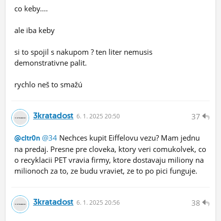
co keby....
ale iba keby
si to spojil s nakupom ? ten liter nemusis
demonstrativne palit.
rychlo neš to smažú
3kratadost
37
6.
1.
2025 20:50
@34
Nechces kupit Eiffelovu vezu? Mam jednu
@cltr0n
na predaj. Presne pre cloveka, ktory veri comukolvek, co
o recyklacii PET vravia firmy, ktore dostavaju miliony na
milionoch za to, ze budu vraviet, ze to po pici funguje.
3kratadost
38
6.
1.
2025 20:56