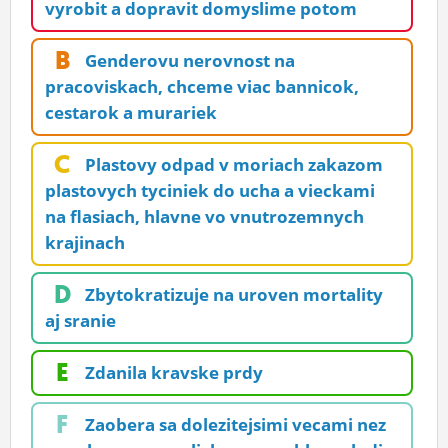
vyrobit a dopravit domyslime potom
ĽUDIA
B
Genderovu nerovnost na
MÔJ PROFIL
pracoviskach, chceme viac bannicok,
NASTAVENIA
cestarok a murariek
ROLETA
C
Plastovy odpad v moriach zakazom
plastovych tyciniek do ucha a vieckami
na flasiach, hlavne vo vnutrozemnych
krajinach
D
Zbytokratizuje na uroven mortality
aj sranie
E
Zdanila kravske prdy
F
Zaobera sa dolezitejsimi vecami nez