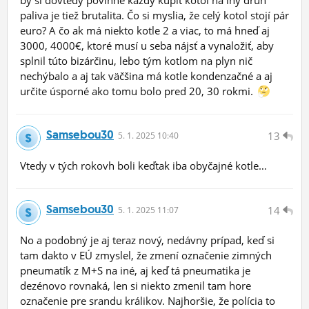
paliva je tiež brutalita. Čo si myslia, že celý kotol stojí pár
euro? A čo ak má niekto kotle 2 a viac, to má hneď aj
3000, 4000€, ktoré musí u seba nájsť a vynaložiť, aby
splnil túto bizárčinu, lebo tým kotlom na plyn nič
nechýbalo a aj tak väčšina má kotle kondenzačné a aj
určite úsporné ako tomu bolo pred 20, 30 rokmi.
Samsebou30
13
5.
1.
2025 10:40
Vtedy v tých rokovh boli keďtak iba obyčajné kotle…
Samsebou30
14
5.
1.
2025 11:07
No a podobný je aj teraz nový, nedávny prípad, keď si
tam dakto v EÚ zmyslel, že zmení označenie zimných
pneumatík z M+S na iné, aj keď tá pneumatika je
dezénovo rovnaká, len si niekto zmenil tam hore
označenie pre srandu králikov. Najhoršie, že polícia to