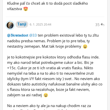
Kľudne páľ čo chceš ak ti to dodá pocit sladkého
víťazstva
Tanji
35
6.
1.
2025 20:44
@33
ten problem existoval lebo ty tu zltu
@3kratadost
nadobu predsa nemas. Problem je to pre teba, ty
nestastny zemepan. Mat tak tvoje problemy
je to kokotnejsie pre kokotov ktory odhodia flasu inde.
my ako narod teliat potrebujeme cukor a bic. Bic je
+15c. Cukor je ze ti ich vratia ak vratis flasku. Nikto
nemyslel na teba a na to ako ti to neuveritelne zruti
idylicky (tym I/Y fakt niesom isty ) svet . No neviem ako
dokazes takto autisticky nafukovat banalne ulohy ako co
s flasou ktora sa nezalohuje, boze ja fakt neviem,
zabijem sa asi radsej
No a neviem ako ty ale ja na nakup chodim raz za