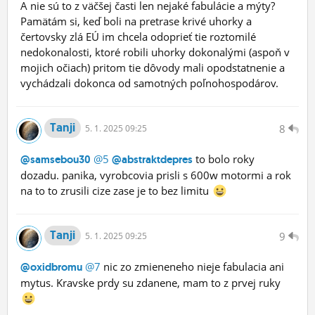
A nie sú to z väčšej časti len nejaké fabulácie a mýty?
Pamätám si, keď boli na pretrase krivé uhorky a
čertovsky zlá EÚ im chcela odoprieť tie roztomilé
nedokonalosti, ktoré robili uhorky dokonalými (aspoň v
mojich očiach) pritom tie dôvody mali opodstatnenie a
vychádzali dokonca od samotných poľnohospodárov.
Tanji
8
5.
1.
2025 09:25
@5
to bolo roky
@samsebou30
@abstraktdepres
dozadu. panika, vyrobcovia prisli s 600w motormi a rok
na to to zrusili cize zase je to bez limitu
Tanji
9
5.
1.
2025 09:25
@7
nic zo zmieneneho nieje fabulacia ani
@oxidbromu
mytus. Kravske prdy su zdanene, mam to z prvej ruky