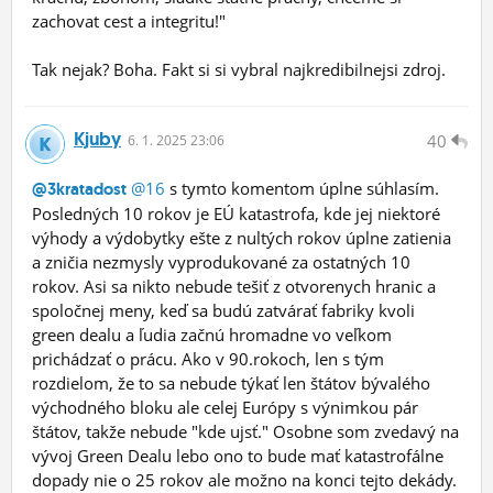
zachovat cest a integritu!"
Tak nejak? Boha. Fakt si si vybral najkredibilnejsi zdroj.
Kjuby
40
6.
1.
2025 23:06
@16
s tymto komentom úplne súhlasím.
@3kratadost
Posledných 10 rokov je EÚ katastrofa, kde jej niektoré
výhody a výdobytky ešte z nultých rokov úplne zatienia
a zničia nezmysly vyprodukované za ostatných 10
rokov. Asi sa nikto nebude tešiť z otvorenych hranic a
spoločnej meny, keď sa budú zatvárať fabriky kvoli
green dealu a ľudia začnú hromadne vo veľkom
prichádzať o prácu. Ako v 90.rokoch, len s tým
rozdielom, že to sa nebude týkať len štátov bývalého
východného bloku ale celej Európy s výnimkou pár
štátov, takže nebude "kde ujsť." Osobne som zvedavý na
vývoj Green Dealu lebo ono to bude mať katastrofálne
dopady nie o 25 rokov ale možno na konci tejto dekády.