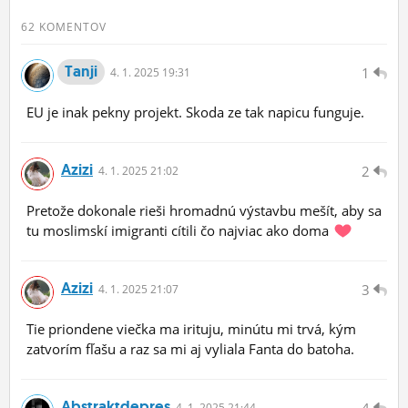
62 KOMENTOV
Tanji
1
4.
1.
2025 19:31
EU je inak pekny projekt. Skoda ze tak napicu funguje.
Azizi
2
4.
1.
2025 21:02
Pretože dokonale rieši hromadnú výstavbu mešít, aby sa
tu moslimskí imigranti cítili čo najviac ako doma
Azizi
3
4.
1.
2025 21:07
Tie priondene viečka ma irituju, minútu mi trvá, kým
zatvorím fľašu a raz sa mi aj vyliala Fanta do batoha.
Abstraktdepres
4
4.
1.
2025 21:44