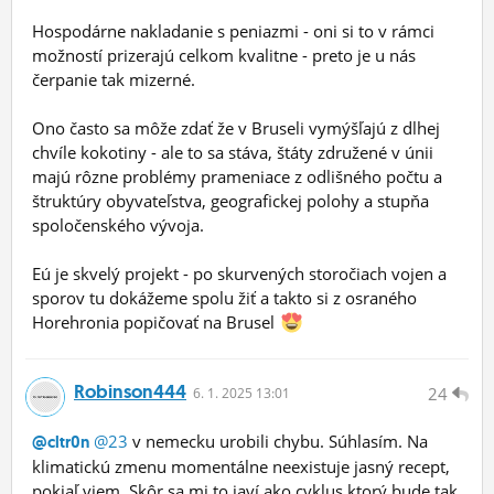
Hospodárne nakladanie s peniazmi - oni si to v rámci
možností prizerajú celkom kvalitne - preto je u nás
čerpanie tak mizerné.
Ono často sa môže zdať že v Bruseli vymýšľajú z dlhej
chvíle kokotiny - ale to sa stáva, štáty združené v únii
majú rôzne problémy prameniace z odlišného počtu a
štruktúry obyvateľstva, geografickej polohy a stupňa
spoločenského vývoja.
Eú je skvelý projekt - po skurvených storočiach vojen a
sporov tu dokážeme spolu žiť a takto si z osraného
Horehronia popičovať na Brusel
Robinson444
24
6.
1.
2025 13:01
@23
v nemecku urobili chybu. Súhlasím. Na
@cltr0n
klimatickú zmenu momentálne neexistuje jasný recept,
pokiaľ viem. Skôr sa mi to javí ako cyklus ktorý bude tak