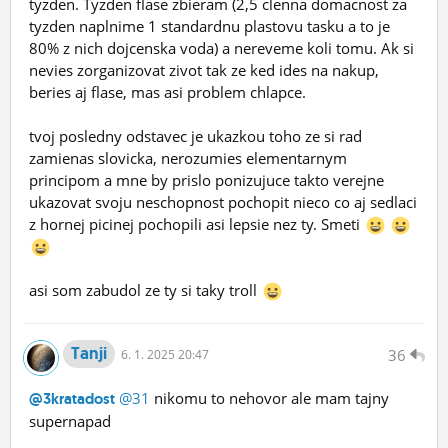
tyzden. Tyzden flase zbieram (2,5 clenna domacnost za
tyzden naplnime 1 standardnu plastovu tasku a to je
80% z nich dojcenska voda) a nereveme koli tomu. Ak si
nevies zorganizovat zivot tak ze ked ides na nakup,
beries aj flase, mas asi problem chlapce.
tvoj posledny odstavec je ukazkou toho ze si rad
zamienas slovicka, nerozumies elementarnym
principom a mne by prislo ponizujuce takto verejne
ukazovat svoju neschopnost pochopit nieco co aj sedlaci
z hornej picinej pochopili asi lepsie nez ty. Smeti
asi som zabudol ze ty si taky troll
Tanji
36
6.
1.
2025 20:47
@31
nikomu to nehovor ale mam tajny
@3kratadost
supernapad