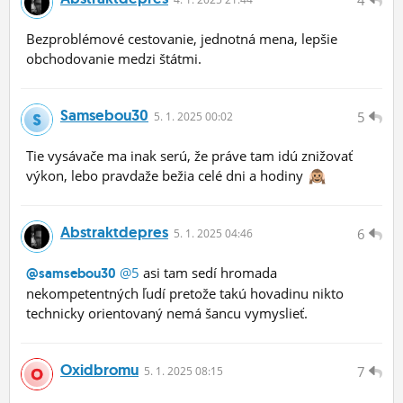
Bezproblémové cestovanie, jednotná mena, lepšie
obchodovanie medzi štátmi.
Samsebou30
5
5.
1.
2025 00:02
Tie vysávače ma inak serú, že práve tam idú znižovať
výkon, lebo pravdaže bežia celé dni a hodiny
Abstraktdepres
6
5.
1.
2025 04:46
@5
asi tam sedí hromada
@samsebou30
nekompetentných ľudí pretože takú hovadinu nikto
technicky orientovaný nemá šancu vymyslieť.
Oxidbromu
7
5.
1.
2025 08:15