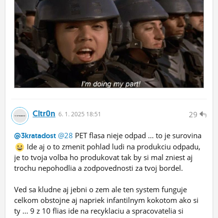
Cltr0n
29
6.
1.
2025 18:51
@28
PET flasa nieje odpad ... to je surovina
@3kratadost
Ide aj o to zmenit pohlad ludi na produkciu odpadu,
je to tvoja volba ho produkovat tak by si mal zniest aj
trochu nepohodlia a zodpovednosti za tvoj bordel.
Ved sa kludne aj jebni o zem ale ten system funguje
celkom obstojne aj napriek infantilnym kokotom ako si
ty ... 9 z 10 flias ide na recyklaciu a spracovatelia si