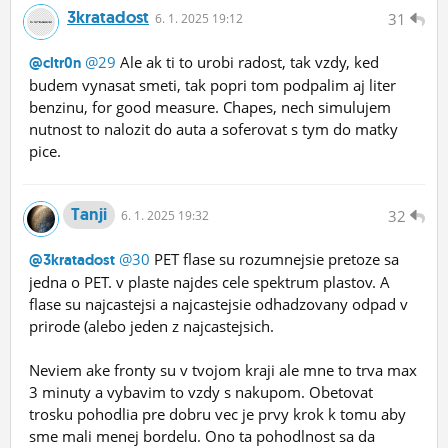
3kratadost
31
6.
1.
2025 19:12
@29
Ale ak ti to urobi radost, tak vzdy, ked
@cltr0n
budem vynasat smeti, tak popri tom podpalim aj liter
benzinu, for good measure. Chapes, nech simulujem
nutnost to nalozit do auta a soferovat s tym do matky
pice.
Tanji
32
6.
1.
2025 19:32
@30
PET flase su rozumnejsie pretoze sa
@3kratadost
jedna o PET. v plaste najdes cele spektrum plastov. A
flase su najcastejsi a najcastejsie odhadzovany odpad v
prirode (alebo jeden z najcastejsich.
Neviem ake fronty su v tvojom kraji ale mne to trva max
3 minuty a vybavim to vzdy s nakupom. Obetovat
trosku pohodlia pre dobru vec je prvy krok k tomu aby
sme mali menej bordelu. Ono ta pohodlnost sa da