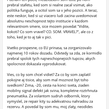
prebral stafetu, ked som si realne zacal vsimat, ako
politika funguje, a ocitol som sa v jeho pozicii. A teraz,
este neskor, ked si uz viacero ludi zacina uvedomovat
absolutnu neschopnost tejto institucie v kazdom
relevantnom smere, sice mozem povedat "Vidite,
kokoti? Co som vravel? CO. SOM. VRAVEL?", ale co z
toho, ked je to aj tak v pici.
Vsetko prospesne, co EU prinasa, sa zorganizovalo
najmenej 10 rokov dozadu. Odvtedy sa zda, ze kormidlo
prebral spolok tych najneschopnejsich tupcov, akych
spolocnost dokazala vyprodukovat.
Vies, co by som chcel vidiet? Za co by som zaplatil
pokojne aj tisice, aby som mal moznost byt toho
svedkom? Zima, -20, cesta na konci sveta, ziaden
mobilny signal defekt jak svina, kompletne roztrhnuta
pneumatika. Za volantom sudruh odbornik, ktory
vymyslel, ze repair kity su adekvatnou nahradou za
rezervu. A povedal by som mu, moj zlaty, neodides