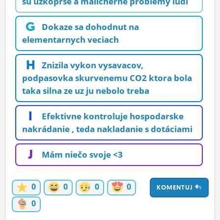
su uzkoprse a malicherne problemy ludi
G
Dokaze sa dohodnut na
elementarnych veciach
H
Znizila vykon vysavacov,
podpasovka skurvenemu CO2 ktora bola
taka silna ze uz ju nebolo treba
I
Efektivne kontroluje hospodarske
nakrádanie , teda nakladanie s dotáciami
J
Mám niečo svoje <3
0
0
0
0
KOMENTUJ
0