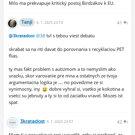
Milo ma prekvapuje kritický postoj Birdzákov k EU.
Tanji
41
6.
1.
2025 23:10
@38
tvl s tebou viest debatu
@3kratadost
skrabat sa na riti davat do porovnania s recyklaciou PET
flias.
ty mas fakt problem s autizmom a to nemyslim ako
urazku, skor varovanie pre mna a ostatnych ze tvoja
argumentacna logika je .... no povedzme ze si
vynimocny, iny
dobre vyhral si, vsetko je kokotina a
vsetci su jebnuty a ty si to od zaciatku vravel. Mozes ist
spat
3kratadost
42
6.
1.
2025 23:57
Mam ti v posunkovej reci vysvetlit, zeby si pochopil, ze