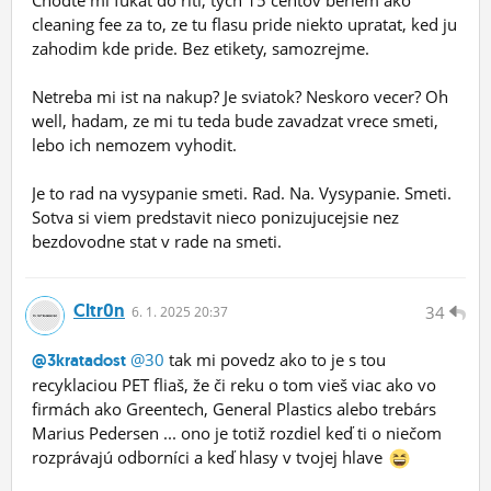
Chodte mi fukat do riti, tych 15 centov beriem ako
cleaning fee za to, ze tu flasu pride niekto upratat, ked ju
zahodim kde pride. Bez etikety, samozrejme.
Netreba mi ist na nakup? Je sviatok? Neskoro vecer? Oh
well, hadam, ze mi tu teda bude zavadzat vrece smeti,
lebo ich nemozem vyhodit.
Je to rad na vysypanie smeti. Rad. Na. Vysypanie. Smeti.
Sotva si viem predstavit nieco ponizujucejsie nez
bezdovodne stat v rade na smeti.
Cltr0n
34
6.
1.
2025 20:37
@30
tak mi povedz ako to je s tou
@3kratadost
recyklaciou PET fliaš, že či reku o tom vieš viac ako vo
firmách ako Greentech, General Plastics alebo trebárs
Marius Pedersen ... ono je totiž rozdiel keď ti o niečom
rozprávajú odborníci a keď hlasy v tvojej hlave