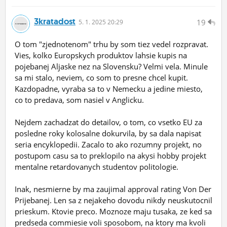
3kratadost
19
5.
1.
2025 20:29
O tom "zjednotenom" trhu by som tiez vedel rozpravat.
Vies, kolko Europskych produktov lahsie kupis na
pojebanej Aljaske nez na Slovensku? Velmi vela. Minule
sa mi stalo, neviem, co som to presne chcel kupit.
Kazdopadne, vyraba sa to v Nemecku a jedine miesto,
co to predava, som nasiel v Anglicku.
Nejdem zachadzat do detailov, o tom, co vsetko EU za
posledne roky kolosalne dokurvila, by sa dala napisat
seria encyklopedii. Zacalo to ako rozumny projekt, no
postupom casu sa to preklopilo na akysi hobby projekt
mentalne retardovanych studentov politologie.
Inak, nesmierne by ma zaujimal approval rating Von Der
Prijebanej. Len sa z nejakeho dovodu nikdy neuskutocnil
prieskum. Ktovie preco. Moznoze maju tusaka, ze ked sa
predseda commiesie voli sposobom, na ktory ma kvoli