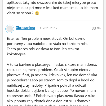
aplikovat takymto uvazovanim do takej miery ze preco
nieje smetiak pri mne v lese ked mam smeti to ich mam
vlacit so sebou ?
3kratadost
33
6.
1.
2025 20:12
Este raz. Ten problem neexistoval. On bol davno
porieseny zltou nadobou co stala na kazdom rohu.
Tento proces robi doslova to iste, len stokrat
kokotnejsie.
A to sa bavime o plastovych flasiach, ktore mam doma,
co su ten najmensi problem. Co ak si kupim nieco v
plastovej flasi, ja neviem, kdekolvek, len nie doma? Aka
je procedura? Lebo po starom som to dopil a hodil do
najblizsej zltej nadoby. Pripadne pokrcil a odlozil
hockde, dokial dojdem k zltej nadobe. Po novom mam
co presne urobit? Pobehovat s plastovou flasou v ruke
ako jebnuty cely zbytok dna a doniest si ju domov?