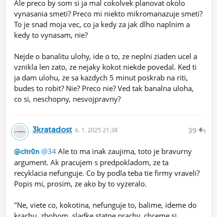
Ale preco by som si ja mal cokolvek planovat okolo
vynasania smeti? Preco mi niekto mikromanazuje smeti?
To je snad moja vec, co ja kedy za jak dlho naplnim a
kedy to vynasam, nie?
Nejde o banalitu ulohy, ide o to, ze neplni ziaden ucel a
vznikla len zato, ze nejaky kokot niekde povedal. Ked ti
ja dam ulohu, ze sa kazdych 5 minut poskrab na riti,
budes to robit? Nie? Preco nie? Ved tak banalna uloha,
co si, neschopny, nesvojpravny?
3kratadost
39
6.
1.
2025 21:38
@34
Ale to ma inak zaujima, toto je bravurny
@cltr0n
argument. Ak pracujem s predpokladom, ze ta
recyklacia nefunguje. Co by podla teba tie firmy vraveli?
Popis mi, prosim, ze ako by to vyzeralo.
"Ne, viete co, kokotina, nefunguje to, balime, ideme do
krachu, zbohom, sladke statne prachy, chceme si