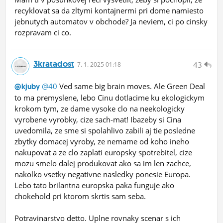
recyklovat sa da zltymi kontajnermi pri dome namiesto
jebnutych automatov v obchode? Ja neviem, ci po cinsky
rozpravam ci co.
3kratadost
43
7.
1.
2025 01:18
@40
Ved same big brain moves. Ale Green Deal
@kjuby
to ma premyslene, lebo Cinu dotlacime ku ekologickym
krokom tym, ze dame vysoke clo na neekologicky
vyrobene vyrobky, cize sach-mat! Ibazeby si Cina
uvedomila, ze sme si spolahlivo zabili aj tie posledne
zbytky domacej vyroby, ze nemame od koho ineho
nakupovat a ze clo zaplati europsky spotrebitel, cize
mozu smelo dalej produkovat ako sa im len zachce,
nakolko vsetky negativne nasledky ponesie Europa.
Lebo tato brilantna europska paka funguje ako
chokehold pri ktorom skrtis sam seba.
Potravinarstvo detto. Uplne rovnaky scenar s ich