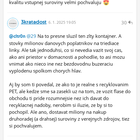
kvalitu vstupnej suroviny velmi pochvaluju
3kratadost
30
6.
1.
2025 19:05
@29
Na to presne sluzil ten zlty kontajner. A
@cltr0n
stovky milionov danovych poplatnikov na triediace
linky. Ale tak jednoduhsi, co si nevedia vazit svoj cas,
ako ani priestor v domacnosti a pohodlie, to asi mozu
vnimat ako nieco ine nez bezdovodnu buzeraciu
vyplodenu spolkom chorych hlav.
Aj by som ti povedal, ze ako to je realne s recyklovanim
PET, ale kedze sme sa zasekli uz na tom, ze vozit flase do
obchodu ti pride rozumnejsie nez ich davat do
recyklacnej nadoby, nerobim si iluzie, ze by si to
pochopil. Ale ano, dostavat miliony na nakup
druhoradej (a drahsej) suroviny z verejnych zdrojov, tiez
si pochvalujem.