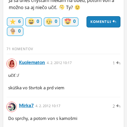
Ja sa dnes chystám niekam na obed, potom von a
ĽUDIA
možno sa aj niečo učiť.
Ty?
MÔJ PROFIL
6
0
0
0
KOMENTUJ
NASTAVENIA
0
ROLETA
71 KOMENTOV
Kuolematon
1
4.
2.
2012 10:17
učiť :/
skúška vo štvrtok a prd viem
Mirka7
2
4.
2.
2012 10:17
Do sprchy, a potom von s kamošmi