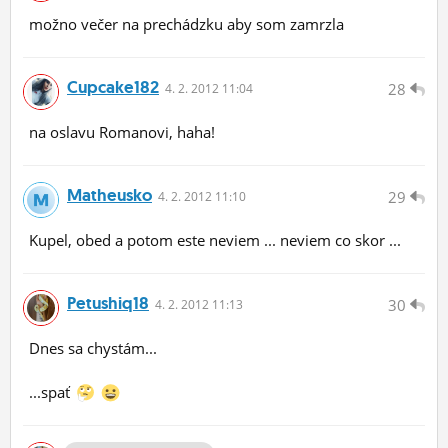
možno večer na prechádzku aby som zamrzla
Cupcake182
28
4.
2.
2012 11:04
na oslavu Romanovi, haha!
Matheusko
29
4.
2.
2012 11:10
Kupel, obed a potom este neviem ... neviem co skor ...
Petushiq18
30
4.
2.
2012 11:13
Dnes sa chystám...
...spať