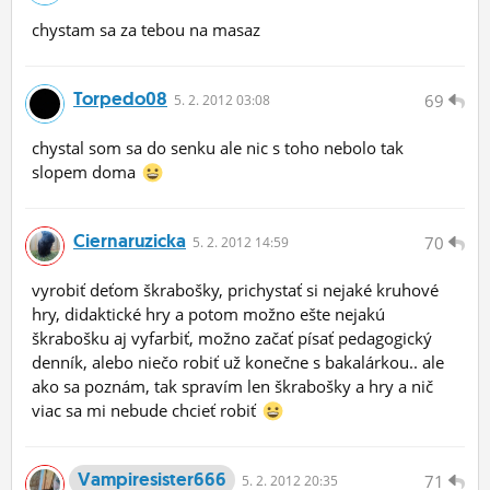
chystam sa za tebou na masaz
Torpedo08
69
5.
2.
2012 03:08
chystal som sa do senku ale nic s toho nebolo tak
slopem doma
Ciernaruzicka
70
5.
2.
2012 14:59
vyrobiť deťom škrabošky, prichystať si nejaké kruhové
hry, didaktické hry a potom možno ešte nejakú
škrabošku aj vyfarbiť, možno začať písať pedagogický
denník, alebo niečo robiť už konečne s bakalárkou.. ale
ako sa poznám, tak spravím len škrabošky a hry a nič
viac sa mi nebude chcieť robiť
Vampiresister666
71
5.
2.
2012 20:35