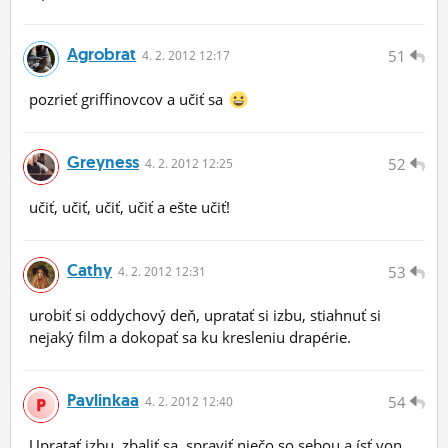
Agrobrat
51
4.
2.
2012 12:17
pozrieť griffinovcov a učiť sa
Greyness
52
4.
2.
2012 12:25
učiť, učiť, učiť, učiť a ešte učiť!
Cathy
53
4.
2.
2012 12:31
urobiť si oddychový deň, upratať si izbu, stiahnuť si
nejaký film a dokopať sa ku kresleniu drapérie.
Pavlinkaa
54
4.
2.
2012 12:40
Upratať izbu, zbaliť sa, spraviť niečo so sebou a ísť von