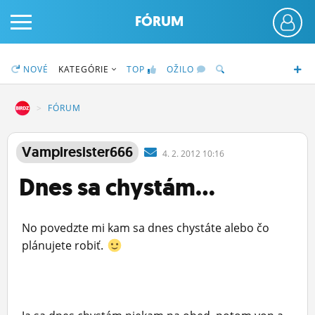
FÓRUM
NOVÉ
KATEGÓRIE
TOP
OŽILO
DZ
FÓRUM
PRIHLÁS SA
Vampiresister666
4.
2.
2012 10:16
Dnes sa chystám...
ČINŽIAK
FÓRUM
No povedzte mi kam sa dnes chystáte alebo čo
STATUSY
plánujete robiť.
BLOGY
OBRÁZKY