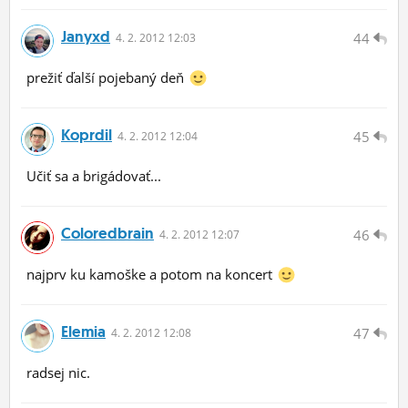
Janyxd
44
4.
2.
2012 12:03
prežiť ďalší pojebaný deň
Koprdil
45
4.
2.
2012 12:04
Učiť sa a brigádovať...
Coloredbrain
46
4.
2.
2012 12:07
najprv ku kamoške a potom na koncert
Elemia
47
4.
2.
2012 12:08
radsej nic.