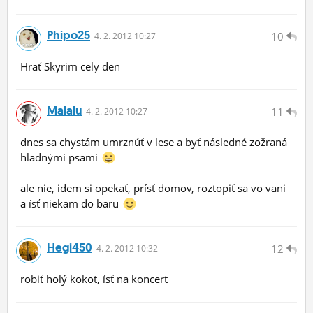
Phipo25
10
4.
2.
2012 10:27
Hrať Skyrim cely den
Malalu
11
4.
2.
2012 10:27
dnes sa chystám umrznúť v lese a byť následné zožraná
hladnými psami
ale nie, idem si opekať, prísť domov, roztopiť sa vo vani
a ísť niekam do baru
Hegi450
12
4.
2.
2012 10:32
robiť holý kokot, ísť na koncert