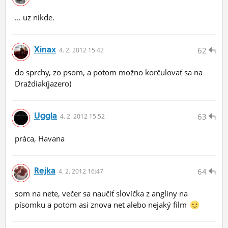
... uz nikde.
Xinax
62
4.
2.
2012 15:42
do sprchy, zo psom, a potom možno korčulovať sa na
Draždiak(jazero)
Uggla
63
4.
2.
2012 15:52
práca, Havana
Rejka
64
4.
2.
2012 16:47
som na nete, večer sa naučiť slovíčka z angliny na
písomku a potom asi znova net alebo nejaký film