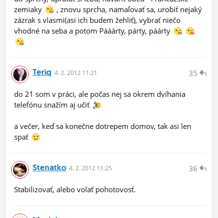
zemiaky
, znovu sprcha, namaľovať sa, urobiť nejaký
zázrak s vlasmi(asi ich budem žehliť), vybrať niečo
vhodné na seba a potom Pááárty, párty, páárty
Teriq
35
4.
2.
2012 11:21
do 21 som v práci, ale počas nej sa okrem dvíhania
telefónu snažím aj učiť
a večer, keď sa konečne dotrepem domov, tak asi len
spať
Stenatko
36
4.
2.
2012 11:25
Stabilizovať, alebo volať pohotovosť.