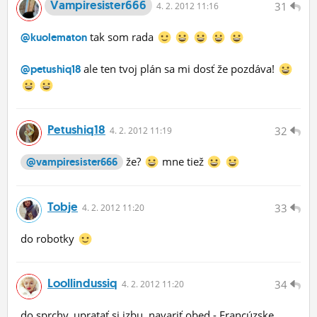
Vampiresister666
31
4.
2.
2012 11:16
tak som rada
@kuolematon
ale ten tvoj plán sa mi dosť že pozdáva!
@petushiq18
Petushiq18
32
4.
2.
2012 11:19
že?
mne tiež
@vampiresister666
Tobje
33
4.
2.
2012 11:20
do robotky
Loollindussiq
34
4.
2.
2012 11:20
do sprchy, upratať si izbu, navariť obed - Francúzske