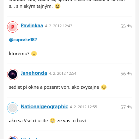
s... s niekým tajným.
Pavlinkaa
55
4.
2.
2012 12:43
@cupcake182
ktorému?
Janehonda
56
4.
2.
2012 12:54
sediet pi okne a pozerat von..ako zvycajne
Nationalgeographic
57
4.
2.
2012 12:55
ako sa Vsetci ucite
ze vas to bavi