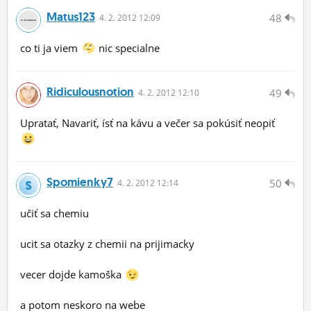
Matus123
48
4.
2.
2012 12:09
co ti ja viem
nic specialne
Ridiculousnotion
49
4.
2.
2012 12:10
Upratať, Navariť, ísť na kávu a večer sa pokúsiť neopiť
Spomienky7
50
4.
2.
2012 12:14
učiť sa chemiu
ucit sa otazky z chemii na prijimacky
vecer dojde kamoška
a potom neskoro na webe