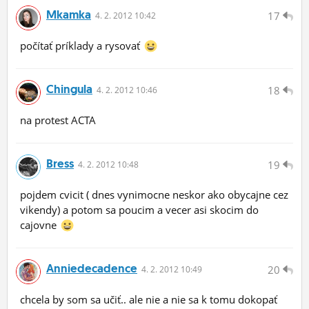
Mkamka
17
4.
2.
2012 10:42
počítať príklady a rysovať
Chingula
18
4.
2.
2012 10:46
na protest ACTA
Bress
19
4.
2.
2012 10:48
pojdem cvicit ( dnes vynimocne neskor ako obycajne cez
vikendy) a potom sa poucim a vecer asi skocim do
cajovne
Anniedecadence
20
4.
2.
2012 10:49
chcela by som sa učiť.. ale nie a nie sa k tomu dokopať