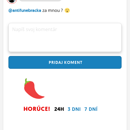
za mnou ?
@antifunebracka
Napíš svoj komentár
PRIDAJ
KOMENT
HORÚCE!
24H
3 DNI
7 DNÍ