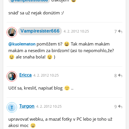
@vampiresister666
snád' sa už nejak donútim :/
Vampiresister666
7
4.
2.
2012 10:25
pomôžem ti?
Tak makám makám
@kuolematon
makám a nesedím za birdzom! (asi to nepomohlo,že?
ale snaha bola!
)
Ericca
8
4.
2.
2012 10:25
Učiť sa, kresliť, napísať blog
..
Turgon
9
4.
2.
2012 10:25
upravovať webku, a mazať fotky v PC lebo je toho už
akosi moc