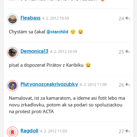
Fleabass
24
4.
2.
2012 10:59
Chystám sa čakať
@starchild
Demonica13
25
4.
2.
2012 10:59
písať a dopozerať Pirátov z Karibiku
Plutvonozceakrivozubky
26
4.
2.
2012 11:00
Namalovat, ist za kamaratom, a ideme asi fotit lebo ma
novu zrkadlovku, potom ak sa podari so spoluziackou
na protest proti ACTA
Ragdoll
27
4.
2.
2012 11:03