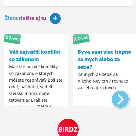
Život riešite aj tu
Život
Život
Váš najväčší konflikt
Byva vam viac trapne
so zákonom
za inych alebo za
seba?
Mali ste nejaké konflikty
so zákonom, o ktorých
Za inych Za seba Za
môžete rozprávať? Boli ste
nikoho Neviem / rovnako
obeť, páchateľ, sedeli
za seba aj za inych
ste(ako dlho?), máte
tetovania? Brali ste
úplatky, dávali? Nútil
niekto vás, alebo ste vy
niekoho nútili k
prostitúcii?
BIRDZ