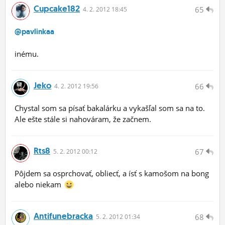
Cupcake182
65
4.
2.
2012 18:45
@pavlinkaa
inému.
Jeko
66
4.
2.
2012 19:56
Chystal som sa písať bakalárku a vykašľal som sa na to.
Ale ešte stále si nahováram, že začnem.
Rts8
67
5.
2.
2012 00:12
Pôjdem sa osprchovať, obliecť, a ísť s kamošom na bong
alebo niekam
Antifunebracka
68
5.
2.
2012 01:34