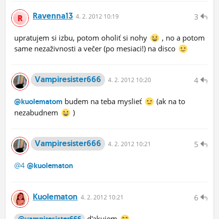
Ravenna13
3
4.
2.
2012 10:19
upratujem si izbu, potom oholiť si nohy
, no a potom
same nezaživnosti a večer (po mesiaci!) na disco
Vampiresister666
4
4.
2.
2012 10:20
budem na teba myslieť
(ak na to
@kuolematom
nezabudnem
)
Vampiresister666
5
4.
2.
2012 10:21
@4
@kuolematon
Kuolematon
6
4.
2.
2012 10:21
d'akujem