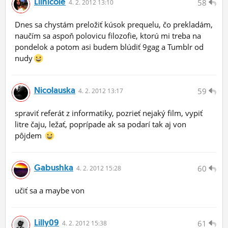
Lilnicole
58
4.
2.
2012 13:10
Dnes sa chystám preložiť kúsok prequelu, čo prekladám,
naučím sa aspoň polovicu filozofie, ktorú mi treba na
pondelok a potom asi budem blúdiť 9gag a Tumblr od
nudy
Nicolauska
59
4.
2.
2012 13:17
spraviť referát z informatiky, pozrieť nejaký film, vypiť
litre čaju, ležať, poprípade ak sa podarí tak aj von
pôjdem
Gabushka
60
4.
2.
2012 15:28
učiť sa a maybe von
Lilly09
61
4.
2.
2012 15:38