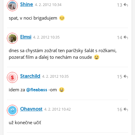
Shine
13
4.
2.
2012 10:34
spat, v noci brigadujem
Elmsi
14
4.
2.
2012 10:35
dnes sa chystám zožrať ten parížsky šalát s rožkami,
pozerať film a ďalej to nechám na osude
Starchild
15
4.
2.
2012 10:35
idem za
-om
@fleabass
Ohavnost
16
4.
2.
2012 10:42
už konečne učiť