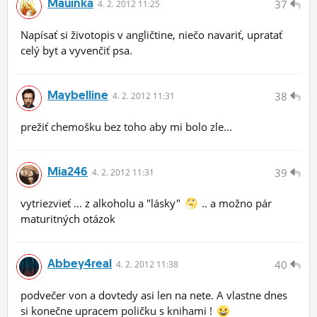
Mauinka
37
4.
2.
2012 11:25
Napísať si životopis v angličtine, niečo navariť, upratať
celý byt a vyvenčiť psa.
Maybelline
38
4.
2.
2012 11:31
prežiť chemošku bez toho aby mi bolo zle...
Mia246
39
4.
2.
2012 11:31
vytriezvieť ... z alkoholu a "lásky"
.. a možno pár
maturitných otázok
Abbey4real
40
4.
2.
2012 11:38
podvečer von a dovtedy asi len na nete. A vlastne dnes
si konečne upracem poličku s knihami !