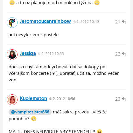
a to už plánujem od minulého týždňa
Jerometoucanrainbow
21
4.
2.
2012 10:49
ani nevyleziem z postele
Jessiqa
22
4.
2.
2012 10:55
dnes sa chystám oddychovať, dať sa dokopy po
včerajšom koncerte ( ♥ ), upratať, učiť sa, možno večer
von
Kuolematon
23
4.
2.
2012 10:56
máš sakra pravdu...vieš že
@vampiresister666
pomohlo?
MA TU DNES NEUVIDITE ABY STE VEDELI!!!