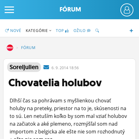
FÓRUM
NOVÉ
KATEGÓRIE
TOP
OŽILO
DZ
FÓRUM
PRIHLÁS SA
Soreljulien
6.
9.
2014 18:56
Chovatelia holubov
ČINŽIAK
FÓRUM
Dlhší čas sa pohrávam s myšlienkou chovať
STATUSY
holuby na preteky, priestor na to je, skúsenosti na
to sú. Len netuším koľko by som mal vziať holubov
BLOGY
na začiatok a aké plemeno, rozmýšľal som nad
importom z belgicka ale ešte nie som rozhodnutý
OBRÁZKY