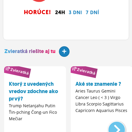
HORÚCE!
24H
3 DNI
7 DNÍ
Zvieratká riešite aj tu
Zvieratká
Zvieratká
Ktorý z uvedených
Aké ste znamenie ?
vredov zdochne ako
Aries Taurus Gemini
Cancer Leo ( < 3 ) Virgo
prvý?
Libra Scorpio Sagittarius
Trump Netanjahu Putin
Capricorn Aquarius Pisces
Ťin-pching Čong-un Fico
Mečiar