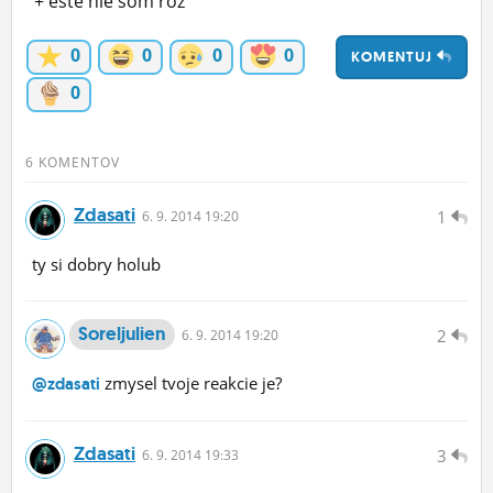
+ ešte nie som roz
ĽUDIA
0
0
0
0
KOMENTUJ
MÔJ PROFIL
0
NASTAVENIA
ROLETA
6 KOMENTOV
Zdasati
1
6.
9.
2014 19:20
ty si dobry holub
Soreljulien
2
6.
9.
2014 19:20
zmysel tvoje reakcie je?
@zdasati
Zdasati
3
6.
9.
2014 19:33