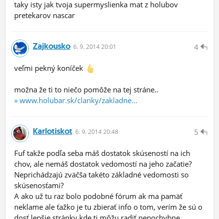
taky isty jak tvoja supermyslienka mat z holubov
pretekarov nascar
Zajkousko
4
6.
9.
2014 20:01
veľmi pekný koníček
možna že ti to niečo pomôže na tej stráne..
» www.holubar.sk/clanky/zakladne...
Karlotiskot
5
6.
9.
2014 20:48
Fuf takže podľa seba máš dostatok skúseností na ich
chov, ale nemáš dostatok vedomostí na jeho začatie?
Neprichádzajú zväčša takéto základné vedomosti so
skúsenosťami?
A ako už tu raz bolo podobné fórum ak ma pamäť
neklame ale ťažko je tu zbierať info o tom, verím že sú o
dosť lepšie stránky kde ti môžu radiť nepochybne