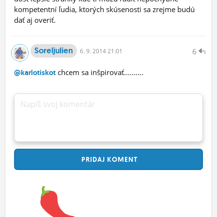
kompetentní ľudia, ktorých skúsenosti sa zrejme budú
dať aj overiť.
Soreljulien
6
6.
9.
2014 21:01
chcem sa inšpirovať..........
@karlotiskot
Napíš svoj komentár
PRIDAJ
KOMENT