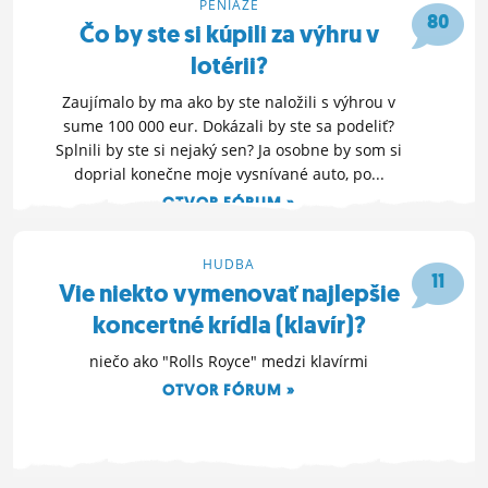
PENIAZE
80
Čo by ste si kúpili za výhru v
lotérii?
Zaujímalo by ma ako by ste naložili s výhrou v
sume 100 000 eur. Dokázali by ste sa podeliť?
Splnili by ste si nejaký sen? Ja osobne by som si
doprial konečne moje vysnívané auto, po...
OTVOR FÓRUM »
18. 8. 2014 02:35
HUDBA
11
Vie niekto vymenovať najlepšie
koncertné krídla (klavír)?
niečo ako "Rolls Royce" medzi klavírmi
OTVOR FÓRUM »
14. 8. 2014 22:16