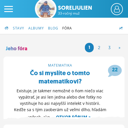
SORELJULIEN
33-ročný muž
STAVY
ALBUMY
BLOG
FÓRA
1
2
3
»
Jeho fóra
PRIHLÁS SA
MATEMATIKA
22
Čo si myslíte o tomto
ČINŽIAK
matematikovi?
FÓRUM
Existuje, je takmer nemožné o ňom niečo viac
vypátrať, je asi len jedna alebo dve fotky no
STATUSY
vystihuje ho asi najvyšší intelekt v histórii.
Keďže sa s tým zaoberám už veľmi dlho, hľadám
BLOGY
spôsob, ako...
OTVOR FÓRUM »
OBRÁZKY
22. 11. 2014 23:28