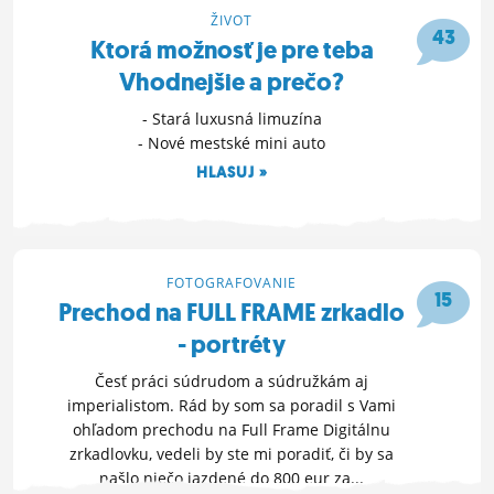
ŽIVOT
ĽUDIA
43
Ktorá možnosť je pre teba
MÔJ PROFIL
Vhodnejšie a prečo?
NASTAVENIA
- Stará luxusná limuzína
- Nové mestské mini auto
ROLETA
HLASUJ »
21. 11. 2014 19:33
FOTOGRAFOVANIE
15
Prechod na FULL FRAME zrkadlo
- portréty
Česť práci súdrudom a súdružkám aj
imperialistom. Rád by som sa poradil s Vami
ohľadom prechodu na Full Frame Digitálnu
zrkadlovku, vedeli by ste mi poradiť, či by sa
našlo niečo jazdené do 800 eur za...