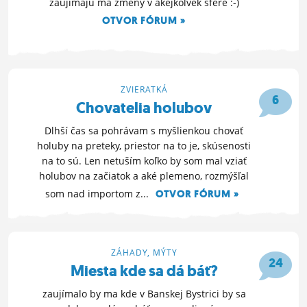
zaujímajú ma zmeny v akejkoľvek sfére :-)
OTVOR FÓRUM »
11. 9. 2014 19:45
ZVIERATKÁ
6
Chovatelia holubov
Dlhší čas sa pohrávam s myšlienkou chovať
holuby na preteky, priestor na to je, skúsenosti
na to sú. Len netuším koľko by som mal vziať
holubov na začiatok a aké plemeno, rozmýšľal
som nad importom z...
OTVOR FÓRUM »
6. 9. 2014 18:56
ZÁHADY, MÝTY
24
Miesta kde sa dá báť?
zaujímalo by ma kde v Banskej Bystrici by sa