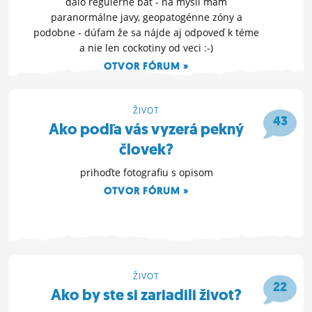
dalo regulérne báť - na mysli mám
paranormálne javy, geopatogénne zóny a
podobne - dúfam že sa nájde aj odpoveď k téme
a nie len cockotiny od veci :-)
OTVOR FÓRUM »
4. 9. 2014 20:04
ŽIVOT
43
Ako podľa vás vyzerá pekný
človek?
prihoďte fotografiu s opisom
OTVOR FÓRUM »
2. 9. 2014 15:22
ŽIVOT
22
Ako by ste si zariadili život?