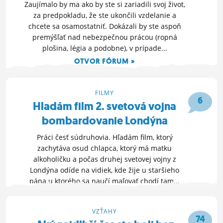
Zaujímalo by ma ako by ste si zariadili svoj život,
za predpokladu, že ste ukončili vzdelanie a
chcete sa osamostatniť. Dokázali by ste aspoň
premýšľať nad nebezpečnou prácou (ropná
plošina, légia a podobne), v prípade...
OTVOR FÓRUM »
26. 8. 2014 20:56
FILMY
6
Hladám film 2. svetová vojna
bombardovanie Londýna
Práci česť súdruhovia. Hľadám film, ktorý
zachytáva osud chlapca, ktorý má matku
alkoholičku a počas druhej svetovej vojny z
Londýna odíde na vidiek, kde žije u staršieho
pána u ktorého sa naučí maľovať chodí tam...
OTVOR FÓRUM »
25. 8. 2014 07:47
VZŤAHY
74