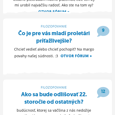
mi urobil najväčšiu radosť. Ako ste na tom vy?
OTVOR FÓRUM »
8. 10. 2014 18:48
FILOZOFOVANIE
9
Čo je pre vás mladí proletári
príťažlivejšie?
Chcieť vedieť alebo chcieť pochopiť? Na margo
povahy našej súdnosti. :3
OTVOR FÓRUM »
21. 9. 2014 15:58
FILOZOFOVANIE
12
Ako sa bude odlišovať 22.
storočie od ostatných?
budúcnosť, ktorej sa väčšina z nás nedožije