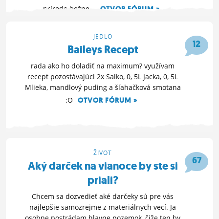
prírode bežne...
OTVOR FÓRUM »
22. 10. 2014 21:28
JEDLO
12
Baileys Recept
rada ako ho doladiť na maximum? využívam
recept pozostávajúci 2x Salko, 0, 5L Jacka, 0, 5L
Mlieka, mandlový puding a šľahačková smotana
:O
OTVOR FÓRUM »
16. 10. 2014 21:40
ŽIVOT
67
Aký darček na vianoce by ste si
priali?
Chcem sa dozvedieť aké darčeky sú pre vás
najlepšie samozrejme z materiálnych vecí. Ja
osobne postrádam hlavne pozemok, čiže ten by