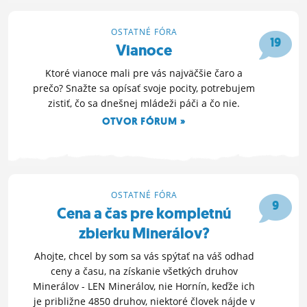
OTVOR FÓRUM »
16. 11. 2014 18:54
OSTATNÉ FÓRA
19
Vianoce
Ktoré vianoce mali pre vás najväčšie čaro a
prečo? Snažte sa opísať svoje pocity, potrebujem
zistiť, čo sa dnešnej mládeži páči a čo nie.
OTVOR FÓRUM »
12. 11. 2014 19:39
OSTATNÉ FÓRA
9
Cena a čas pre kompletnú
zbierku Minerálov?
Ahojte, chcel by som sa vás spýtať na váš odhad
ceny a času, na získanie všetkých druhov
Minerálov - LEN Minerálov, nie Hornín, keďže ich
je približne 4850 druhov, niektoré človek nájde v