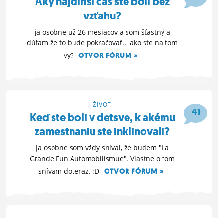
Aký najdlhší čas ste boli bez
vzťahu?
ja osobne už 26 mesiacov a som šťastný a
dúfam že to bude pokračovať... ako ste na tom
vy?
OTVOR FÓRUM »
24. 8. 2014 18:19
ŽIVOT
41
Keď ste boli v detsve, k akému
zamestnaniu ste inklinovali?
Ja osobne som vždy sníval, že budem "La
Grande Fun Automobilismue". Vlastne o tom
snívam doteraz. :D
OTVOR FÓRUM »
19. 8. 2014 17:02