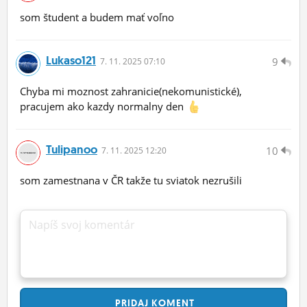
som študent a budem mať voľno
Lukaso121
9
7.
11.
2025 07:10
Chyba mi moznost zahranicie(nekomunistické),
pracujem ako kazdy normalny den
Tulipanoo
10
7.
11.
2025 12:20
som zamestnana v ČR takže tu sviatok nezrušili
Napíš svoj komentár
PRIDAJ
KOMENT