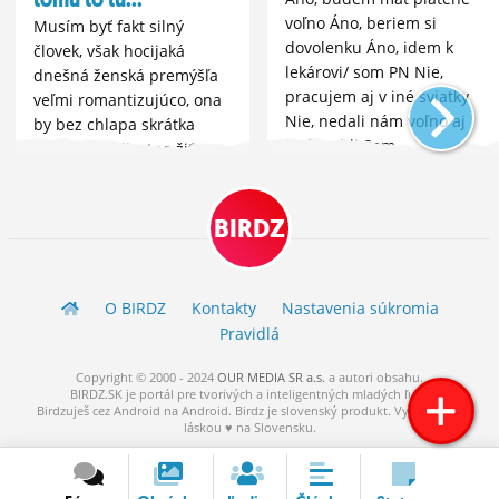
voľno Áno, beriem si
Musím byť fakt silný
dovolenku Áno, idem k
človek, však hocijaká
lekárovi/ som PN Nie,
dnešná ženská premýšľa
pracujem aj v iné sviatky
veľmi romantizujúco, ona
Nie, nedali nám voľno aj
by bez chlapa skrátka
keď mohli Som
nezvládala životne žiť
študent/nezamestnaný/podni
sama. ja čakám na
žena v domácnosti, a pod.
vyvolenú, takú ktorá ma
bude ľúbiť a aj mne sa
BIRDZ
bude páčiť a jedine s tou
môžem...
O BIRDZ
Kontakty
Nastavenia súkromia
Pravidlá
Copyright © 2000 - 2024
OUR MEDIA SR a.s.
a
autori
obsahu.
BIRDZ.SK je portál pre tvorivých a inteligentných mladých ľudí.
Birdzuješ cez Android na Android. Birdz je slovenský produkt. Vytvorené s
láskou ♥ na Slovensku.