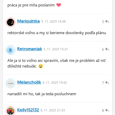
práca je pre mňa poslaním
Mariquittka
5
5.
11.
2025 14:38
rektorské voľno a my si berieme dovolenky podľa plánu
Retromaniak
6
5.
11.
2025 15:31
Ale ja si to voľno asi spravím, však nie je problém až nič
dôležité nebude.
Melancholik
7
6.
11.
2025 19:42
nariadili mi ho, tak ja teda posluchnem
Kelly152132
8
6.
11.
2025 21:33