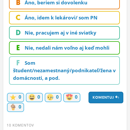
B
Áno, beriem si dovolenku
ĽUDIA
C
Áno, idem k lekárovi/ som PN
MÔJ PROFIL
NASTAVENIA
D
Nie, pracujem aj v iné sviatky
ROLETA
E
Nie, nedali nám voľno aj keď mohli
F
Som
študent/nezamestnaný/podnikateľ/žena v
domácnosti, a pod.
0
0
0
0
KOMENTUJ
0
10 KOMENTOV