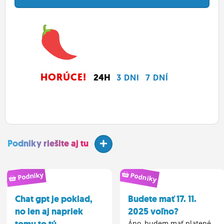
HORÚCE!
24H
3 DNI
7 DNÍ
Podniky riešite aj tu
Podniky
Podniky
Chat gpt je poklad,
Budete mať 17. 11.
no len aj napriek
2025 voľno?
tomu to tú...
Áno, budem mať platené