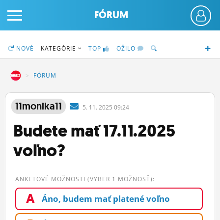
FÓRUM
NOVÉ
KATEGÓRIE
TOP
OŽILO
DZ
FÓRUM
PRIHLÁS SA
11monika11
5.
11.
2025 09:24
Budete mať 17.11.2025
ČINŽIAK
voľno?
FÓRUM
STATUSY
ANKETOVÉ MOŽNOSTI (VYBER 1 MOŽNOSŤ):
BLOGY
A
Áno, budem mať platené voľno
OBRÁZKY