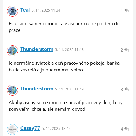
Teal
1
5.
11.
2025 11:34
Ešte som sa nerozhodol, ale asi normálne pôjdem do
práce.
Thunderstorm
2
5.
11.
2025 11:48
Je normálne sviatok a deň pracovného pokoja, banka
bude zavretá a ja budem mať volno.
Thunderstorm
3
5.
11.
2025 11:49
Akoby asi by som si mohla spraviť pracovný deň, keby
som veľmi chcela, ale nemám dôvod.
Casey77
4
5.
11.
2025 13:44