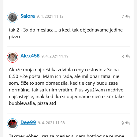
Salora
7
9.
4.
2021 11:13
tak 2 - 3x do mesiaca... a ked, tak objednavame jedine
pizzu
Alex458
8
9.
4.
2021 11:19
Akože moja naj reštika zdvihla ceny cestovín z 3e na
6,50 +2e pošta. Mám ich rada, ale milionar zatial nie
som, čiže to som obmedzila, ked tie ceny budu zase
normálne, tak sa k nim vrátim. Plus využívam mcdrive
najčastejšie, inak ked tka si objednáme niečo skôr take
bubblewafla, pizza atd
Dee99
9
9.
4.
2021 11:38
Takmer vôbec.. raz za mesiac si dam hotdog na pumpe..