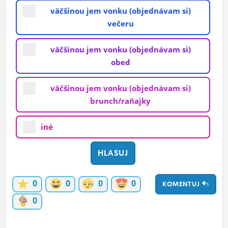
väčšinou jem vonku (objednávam si)
večeru
väčšinou jem vonku (objednávam si)
obed
väčšinou jem vonku (objednávam si)
brunch/raňajky
iné
0
0
0
0
KOMENTUJ
0