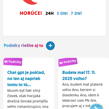
HORÚCE!
24H
3 DNI
7 DNÍ
Podniky riešite aj tu
Podniky
Podniky
Chat gpt je poklad,
Budete mať 17. 11.
no len aj napriek
2025 voľno?
tomu to tú...
Áno, budem mať platené
voľno Áno, beriem si
Musím byť fakt silný
dovolenku Áno, idem k
človek, však hocijaká
lekárovi/ som PN Nie,
dnešná ženská premýšľa
pracujem aj v iné sviatky
veľmi romantizujúco, ona