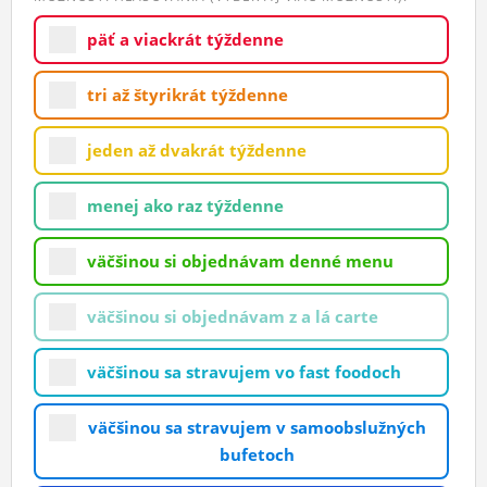
ĽUDIA
päť a viackrát týždenne
MÔJ PROFIL
tri až štyrikrát týždenne
NASTAVENIA
jeden až dvakrát týždenne
ROLETA
menej ako raz týždenne
väčšinou si objednávam denné menu
väčšinou si objednávam z a lá carte
väčšinou sa stravujem vo fast foodoch
väčšinou sa stravujem v samoobslužných
bufetoch