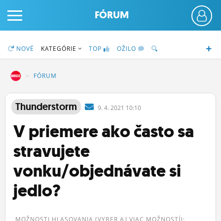
FÓRUM
NOVÉ
KATEGÓRIE
TOP
OŽILO
DZ
FÓRUM
PRIHLÁS SA
Thunderstorm
9.
4.
2021 10:10
V priemere ako často sa
ČINŽIAK
stravujete
FÓRUM
vonku/objednávate si
STATUSY
jedlo?
BLOGY
OBRÁZKY
MOŽNOSTI HLASOVANIA (VYBER AJ VIAC MOŽNOSTÍ):