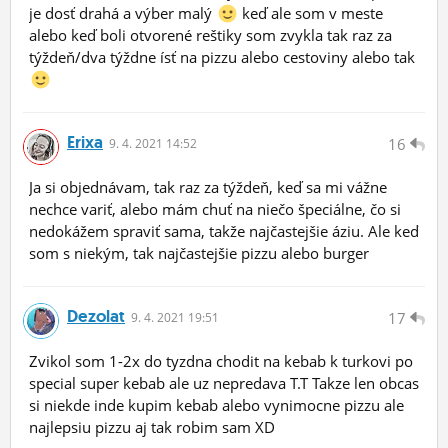
je dosť drahá a výber malý
keď ale som v meste
alebo keď boli otvorené reštiky som zvykla tak raz za
týždeň/dva týždne ísť na pizzu alebo cestoviny alebo tak
Erixa
16
9.
4.
2021 14:52
Ja si objednávam, tak raz za týždeň, keď sa mi vážne
nechce variť, alebo mám chuť na niečo špeciálne, čo si
nedokážem spraviť sama, takže najčastejšie áziu. Ale keď
som s niekým, tak najčastejšie pizzu alebo burger
Dezolat
17
9.
4.
2021 19:51
Zvikol som 1-2x do tyzdna chodit na kebab k turkovi po
special super kebab ale uz nepredava T.T Takze len obcas
si niekde inde kupim kebab alebo vynimocne pizzu ale
najlepsiu pizzu aj tak robim sam XD