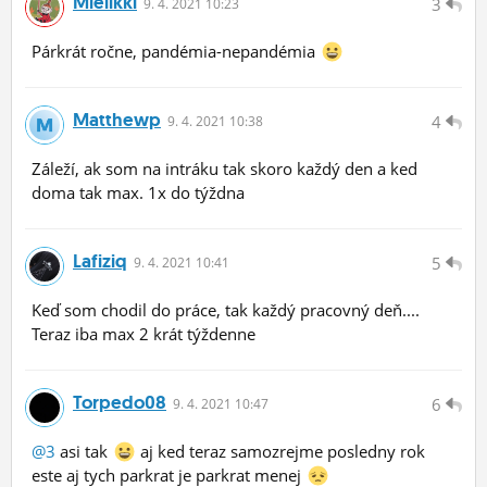
Mielikki
3
9.
4.
2021 10:23
Párkrát ročne, pandémia-nepandémia
Matthewp
4
9.
4.
2021 10:38
Záleží, ak som na intráku tak skoro každý den a ked
doma tak max. 1x do týždna
Lafiziq
5
9.
4.
2021 10:41
Keď som chodil do práce, tak každý pracovný deň....
Teraz iba max 2 krát týždenne
Torpedo08
6
9.
4.
2021 10:47
@3
asi tak
aj ked teraz samozrejme posledny rok
este aj tych parkrat je parkrat menej