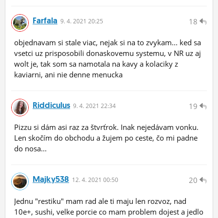
Farfala
18
9.
4.
2021 20:25
objednavam si stale viac, nejak si na to zvykam... ked sa
vsetci uz prisposobili donaskovemu systemu, v NR uz aj
wolt je, tak som sa namotala na kavy a kolaciky z
kaviarni, ani nie denne menucka
Riddiculus
19
9.
4.
2021 22:34
Pizzu si dám asi raz za štvrťrok. Inak nejedávam vonku.
Len skočím do obchodu a žujem po ceste, čo mi padne
do nosa...
Majky538
20
12.
4.
2021 00:50
Jednu "restiku" mam rad ale ti maju len rozvoz, nad
10e+, sushi, velke porcie co mam problem dojest a jedlo