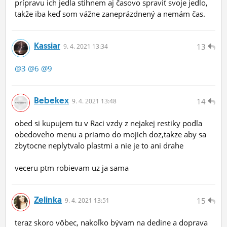
prípravu ich jedla stihnem aj časovo spraviť svoje jedlo,
takže iba keď som vážne zaneprázdnený a nemám čas.
Kassiar
13
9.
4.
2021 13:34
@3
@6
@9
Bebekex
14
9.
4.
2021 13:48
obed si kupujem tu v Raci vzdy z nejakej restiky podla
obedoveho menu a priamo do mojich doz,takze aby sa
zbytocne neplytvalo plastmi a nie je to ani drahe
veceru ptm robievam uz ja sama
Zelinka
15
9.
4.
2021 13:51
teraz skoro vôbec, nakoľko bývam na dedine a doprava