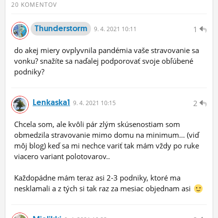
20 KOMENTOV
Thunderstorm
1
9.
4.
2021 10:11
do akej miery ovplyvnila pandémia vaše stravovanie sa
vonku? snažíte sa naďalej podporovať svoje obľúbené
podniky?
Lenkaska1
2
9.
4.
2021 10:15
Chcela som, ale kvôli pár zlým skúsenostiam som
obmedzila stravovanie mimo domu na minimum... (viď
môj blog) keď sa mi nechce variť tak mám vždy po ruke
viacero variant polotovarov..
Každopádne mám teraz asi 2-3 podniky, ktoré ma
nesklamali a z tých si tak raz za mesiac objednam asi