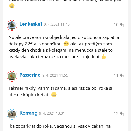
Lenkaska1
10
9.
4.
2021 11:49
No ale práve som si objednala jedlo zo Soho a zaplatila
dokopy 22€ aj s donáškou
ale tak predtým som
každý deň chodila s kolegami na menucka a stále to
oveľa viac ako teraz raz za mesiac si objednat
Passerine
11
9.
4.
2021 11:55
Takmer nikdy, varím si sama, a asi raz za pol roka si
niekde kúpim kebab
Kerrang
12
9.
4.
2021 13:01
Iba zopárkrát do roka. Väčšinou si však v čakaní na