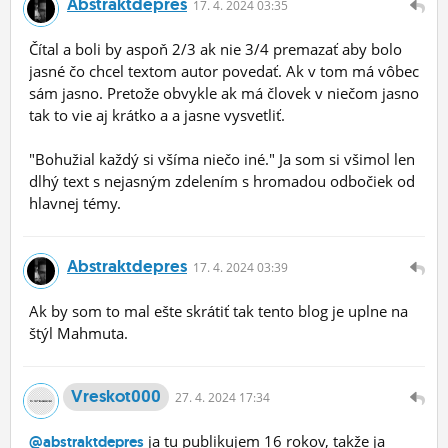
Abstraktdepres
17.
4.
2024 03:35
Čítal a boli by aspoň 2/3 ak nie 3/4 premazať aby bolo
jasné čo chcel textom autor povedať. Ak v tom má vôbec
sám jasno. Pretože obvykle ak má človek v niečom jasno
tak to vie aj krátko a a jasne vysvetliť.
"Bohužial každý si všíma niečo iné." Ja som si všimol len
dlhý text s nejasným zdelením s hromadou odbočiek od
hlavnej témy.
Abstraktdepres
17.
4.
2024 03:39
Ak by som to mal ešte skrátiť tak tento blog je uplne na
štýl Mahmuta.
Vreskot000
27.
4.
2024 17:34
ja tu publikujem 16 rokov, takže ja
@abstraktdepres