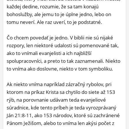
každej dedine, rozumie, že sa tam konajú
bohoslužby, ale jemu to je úplne jedno, lebo on
tomu neverí. Ale raz uverí, to je podstatné.
Čo chcem povedať je jedno. V biblii nie sú nijaké
rozpory, len niektoré udalosti sú pomenované tak,
ako to vnímali evanjelisti a ich najbližší
spolupracovníci, a preto to tak zaznamenali. Niekto
to vníma ako doslovne, niekto v tom symboliku.
Ak niekto vníma napríklad zázračný rybolov, pri
ktorom na príkaz Krista sa chytilo do siete až 153
rýb, na porovnanie udávam teda evanjeliové
súradnice, kde tento príbeh je teda vyrozprávaný
Ján 21:8-11, ako 153 národov, ktoré sú zachránené
Pánom Ježišom, alebo to vníma len akýsi počet z