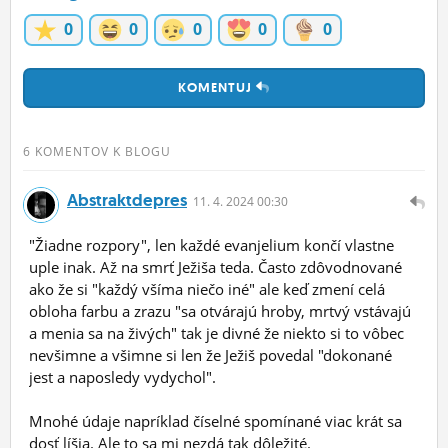
0
0
0
0
0
KOMENTUJ
6 KOMENTOV K BLOGU
Abstraktdepres
11.
4.
2024 00:30
"Žiadne rozpory", len každé evanjelium končí vlastne
uple inak. Až na smrť Ježiša teda. Často zdôvodnované
ako že si "každý všíma niečo iné" ale keď zmení celá
obloha farbu a zrazu "sa otvárajú hroby, mrtvý vstávajú
a menia sa na živých" tak je divné že niekto si to vôbec
nevšimne a všimne si len že Ježiš povedal "dokonané
jest a naposledy vydychol".
Mnohé údaje napríklad číselné spomínané viac krát sa
dosť líšia. Ale to sa mi nezdá tak dôležité.