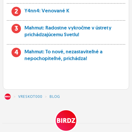
2
Y4nn4: Venované K
3
Mahmut: Radostne vykročme v ústrety
prichádzajúcemu Svetlu!
4
Mahmut: To nové, nezastaviteľné a
nepochopiteľné, prichádza!
Z
VRESKOT000
BLOG
BIRDZ