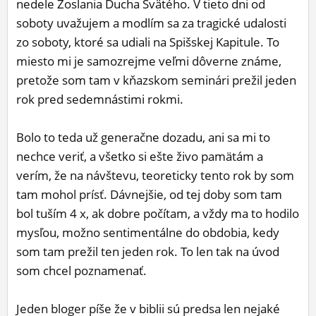
nedele Zoslania Ducha Svätého. V tieto dni od
ĽUDIA
soboty uvažujem a modlím sa za tragické udalosti
zo soboty, ktoré sa udiali na Spišskej Kapitule. To
MÔJ PROFIL
miesto mi je samozrejme veľmi dôverne známe,
NASTAVENIA
pretože som tam v kňazskom seminári prežil jeden
rok pred sedemnástimi rokmi.
ROLETA
Bolo to teda už generačne dozadu, ani sa mi to
nechce veriť, a všetko si ešte živo pamätám a
verím, že na návštevu, teoreticky tento rok by som
tam mohol prísť. Dávnejšie, od tej doby som tam
bol tuším 4 x, ak dobre počítam, a vždy ma to hodilo
mysľou, možno sentimentálne do obdobia, kedy
som tam prežil ten jeden rok. To len tak na úvod
som chcel poznamenať.
Jeden bloger píše že v biblii sú predsa len nejaké