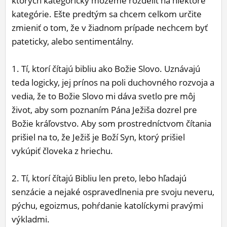
ktorých kategoricky môžeme rozdeliť na niektoré
kategórie. Ešte predtým sa chcem celkom určite
zmieniť o tom, že v žiadnom prípade nechcem byť
pateticky, alebo sentimentálny.
1. Tí, ktorí čítajú bibliu ako Božie Slovo. Uznávajú
teda logicky, jej prínos na poli duchovného rozvoja a
vedia, že to Božie Slovo mi dáva svetlo pre môj
život, aby som poznaním Pána Ježiša dozrel pre
Božie kráľovstvo. Aby som prostredníctvom čítania
prišiel na to, že Ježiš je Boží Syn, ktorý prišiel
vykúpiť človeka z hriechu.
2. Tí, ktorí čítajú Bibliu len preto, lebo hľadajú
senzácie a nejaké ospravedlnenia pre svoju neveru,
pýchu, egoizmus, pohŕdanie katolíckymi pravými
výkladmi.