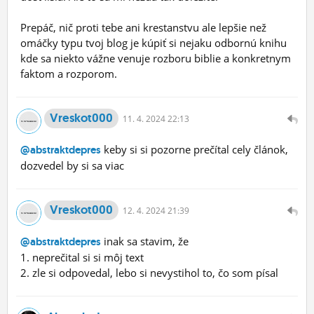
Prepáč, nič proti tebe ani krestanstvu ale lepšie než
omáčky typu tvoj blog je kúpiť si nejaku odbornú knihu
kde sa niekto vážne venuje rozboru biblie a konkretnym
faktom a rozporom.
Vreskot000
11.
4.
2024 22:13
keby si si pozorne prečítal cely článok,
@abstraktdepres
dozvedel by si sa viac
Vreskot000
12.
4.
2024 21:39
inak sa stavim, že
@abstraktdepres
1. neprečital si si môj text
2. zle si odpovedal, lebo si nevystihol to, čo som písal