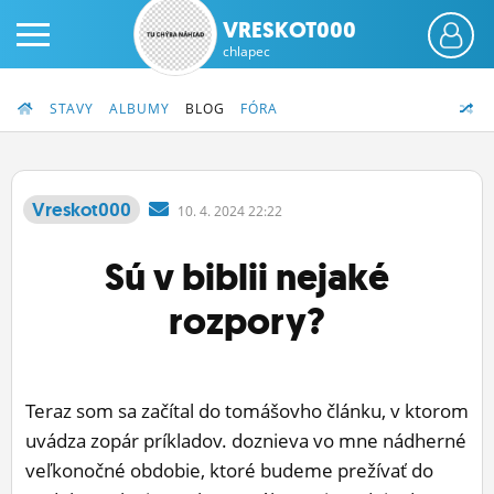
VRESKOT000
chlapec
STAVY
ALBUMY
BLOG
FÓRA
Vreskot000
10.
4.
2024 22:22
PRIHLÁS SA
Sú v biblii nejaké
ČINŽIAK
rozpory?
FÓRUM
STATUSY
Teraz som sa začítal do tomášovho článku, v ktorom
BLOGY
uvádza zopár príkladov. doznieva vo mne nádherné
veľkonočné obdobie, ktoré budeme prežívať do
OBRÁZKY