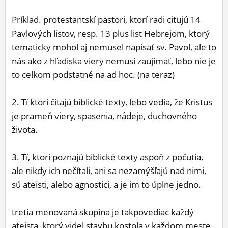
Príklad. protestantskí pastori, ktorí radi citujú 14
Pavlových listov, resp. 13 plus list Hebrejom, ktorý
tematicky mohol aj nemusel napísať sv. Pavol, ale to
nás ako z hľadiska viery nemusí zaujímať, lebo nie je
to celkom podstatné na ad hoc. (na teraz)
2. Tí ktorí čítajú biblické texty, lebo vedia, že Kristus
je prameň viery, spasenia, nádeje, duchovného
života.
3. Tí, ktorí poznajú biblické texty aspoň z počutia,
ale nikdy ich nečítali, ani sa nezamýšľajú nad nimi,
sú ateisti, alebo agnostici, a je im to úplne jedno.
tretia menovaná skupina je takpovediac každý
ateista, ktorý videl stavbu kostola v každom meste,