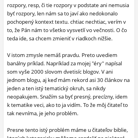
rozpory, resp, či tie rozpory v podstate ani nemusia
byť rozpory, len nám sa to javí ako nedokonalo
pochopený kontext textu. chtiac nechtiac, verím v
to, že Pán nám to všetko vysvetlí vo večnosti. O čo
teda ide, sa chcem zmieniť v riadkoch nižšie.
V istom zmysle nemáš pravdu. Preto uvediem
banálny príklad. Napríklad za mojej "éry" napísal
som vyše 2000 slovom dvetisíc blogov. V ani
jednom blogu, aj keď mám rekord asi 30 článkov na
jeden a ten istý tematický okruh, sa nikdy
neopakujem. Snažím sa byť presný, precízny, idem
k tematike veci, ako to ja vidím. To že môj čitateľ to
tak nevníma, je jeho problém.
Presne tento istý problém máme u čitateľov biblie,