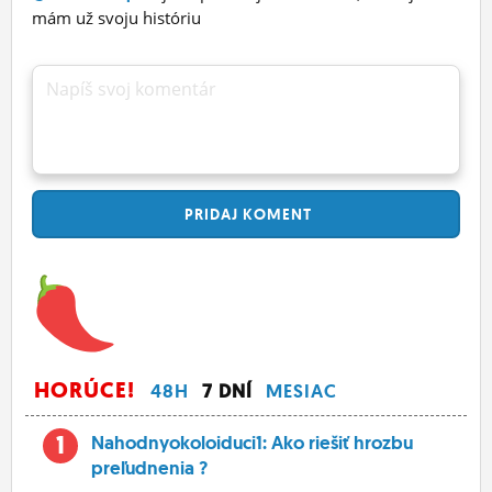
mám už svoju históriu
Napíš svoj komentár
PRIDAJ
KOMENT
HORÚCE!
48H
7 DNÍ
MESIAC
1
Nahodnyokoloiduci1: Ako riešiť hrozbu
preľudnenia ?