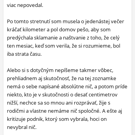
viac nepovedal.
Po tomto stretnutí som musela o jedenástej večer
kráčať kilometer a pol domov pešo, aby som
predýchala sklamanie a naštvanie z toho, že celý
ten mesiac, keď som verila, že si rozumieme, bol
iba strata času.
Alebo si s dotyčným nepíšeme takmer vôbec,
prehliadnem aj skutočnosť, že na tej zoznamke
nemá o sebe napísané absolútne nič, a potom príde
niekto, kto je v skutočnosti o desať centimetrov
nižší, nechce sa so mnou ani rozprávať, žije s
rodičmi a vlastne nemáme nič spoločné. A ešte aj
kritizuje podnik, ktorý som vybrala, hoci on
nevybral nič.