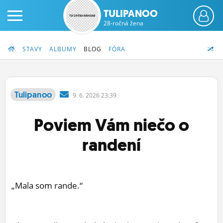
TULIPANOO
28-ročná žena
STAVY
ALBUMY
BLOG
FÓRA
Tulipanoo
9.
6.
2026 23:39
PRIHLÁS SA
Poviem Vám niečo o
ČINŽIAK
randení
FÓRUM
STATUSY
„Mala som rande.“
BLOGY
OBRÁZKY