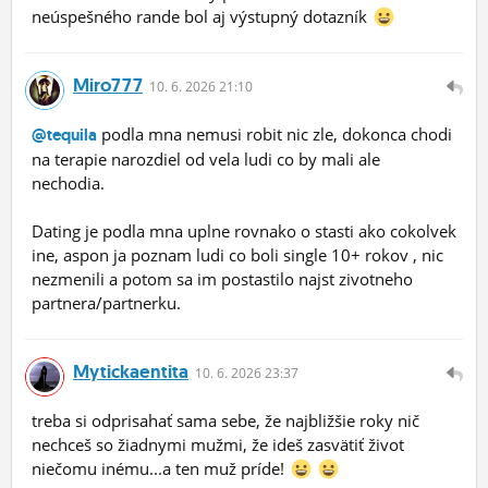
neúspešného rande bol aj výstupný dotazník
Miro777
10.
6.
2026 21:10
podla mna nemusi robit nic zle, dokonca chodi
@tequila
na terapie narozdiel od vela ludi co by mali ale
nechodia.
Dating je podla mna uplne rovnako o stasti ako cokolvek
ine, aspon ja poznam ludi co boli single 10+ rokov , nic
nezmenili a potom sa im postastilo najst zivotneho
partnera/partnerku.
Mytickaentita
10.
6.
2026 23:37
treba si odprisahať sama sebe, že najbližšie roky nič
nechceš so žiadnymi mužmi, že ideš zasvätiť život
niečomu inému...a ten muž príde!