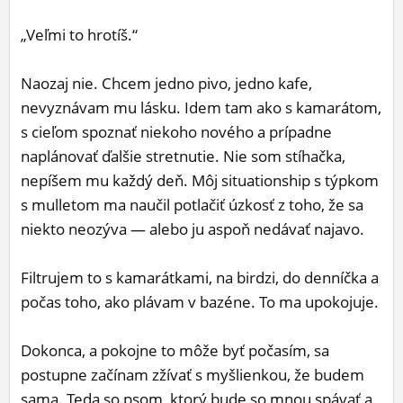
„Veľmi to hrotíš.“
Naozaj nie. Chcem jedno pivo, jedno kafe,
nevyznávam mu lásku. Idem tam ako s kamarátom,
s cieľom spoznať niekoho nového a prípadne
naplánovať ďalšie stretnutie. Nie som stíhačka,
nepíšem mu každý deň. Môj situationship s týpkom
s mulletom ma naučil potlačiť úzkosť z toho, že sa
niekto neozýva — alebo ju aspoň nedávať najavo.
Filtrujem to s kamarátkami, na birdzi, do denníčka a
počas toho, ako plávam v bazéne. To ma upokojuje.
Dokonca, a pokojne to môže byť počasím, sa
postupne začínam zžívať s myšlienkou, že budem
sama. Teda so psom, ktorý bude so mnou spávať a