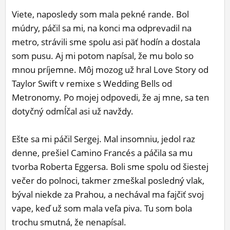
Viete, naposledy som mala pekné rande. Bol
múdry, páčil sa mi, na konci ma odprevadil na
metro, strávili sme spolu asi päť hodín a dostala
som pusu. Aj mi potom napísal, že mu bolo so
mnou príjemne. Môj mozog už hral Love Story od
Taylor Swift v remixe s Wedding Bells od
Metronomy. Po mojej odpovedi, že aj mne, sa ten
dotyčný odmĺčal asi už navždy.
Ešte sa mi páčil Sergej. Mal insomniu, jedol raz
denne, prešiel Camino Francés a páčila sa mu
tvorba Roberta Eggersa. Boli sme spolu od šiestej
večer do polnoci, takmer zmeškal posledný vlak,
býval niekde za Prahou, a nechával ma fajčiť svoj
vape, keď už som mala veľa piva. Tu som bola
trochu smutná, že nenapísal.