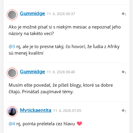
Gummidge
11.
6.
2026 00:37
Ako je možné písať si s niekým mesiac a nepoznať jeho
názory na takéto veci?
@3
nj, ale je to presne taký, čo hovorí, že ľudia z Afriky
sú menej kvalitní
Gummidge
11.
6.
2026 00:40
Musím ešte povedať, že píšeš blogy, ktoré sa dobre
čítajú. Prinášaš zaujímavé témy.
Mytickaentita
11.
6.
2026 01:05
@4
nj, pointa preletela cez hlavu