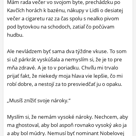
Mám rada večer vo svojom byte, prechádzku po
Kavčích horách k bazénu, nákupy v Lidli o desiatej
večer a cigaretu raz za čas spolu s nealko pivom
pod bytovkou na schodoch, zatiaľ čo počúvam
hudbu.
Ale nevládzem byť sama dva týždne vkuse. To som
si už párkrát vyskúšala a nemyslím si, že je to pre
mňa zdravé. A je to v poriadku. Chvíľu mi trvalo
prijať fakt, že niekedy moja hlava vie lepšie, čo mi
robí dobre, a nestojí za to presviedčať ju o opaku.
„Musíš znížiť svoje nároky.“
Myslím si, že nemám vysoké nároky. Nechcem, aby
ma ghostoval, aby bol aspoň rovnako vysoký ako ja
a aby bol múdry. Nemusí byť nominant Nobelovej