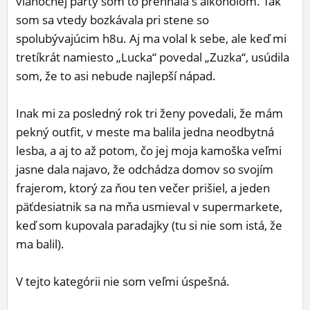
vianočnej party som to prehnala s alkoholom. Tak
som sa vtedy bozkávala pri stene so
spolubývajúcim h8u. Aj ma volal k sebe, ale keď mi
tretíkrát namiesto „Lucka“ povedal „Zuzka“, usúdila
som, že to asi nebude najlepší nápad.
Inak mi za posledný rok tri ženy povedali, že mám
pekný outfit, v meste ma balila jedna neodbytná
lesba, a aj to až potom, čo jej moja kamoška veľmi
jasne dala najavo, že odchádza domov so svojím
frajerom, ktorý za ňou ten večer prišiel, a jeden
päťdesiatnik sa na mňa usmieval v supermarkete,
keď som kupovala paradajky (tu si nie som istá, že
ma balil).
V tejto kategórii nie som veľmi úspešná.