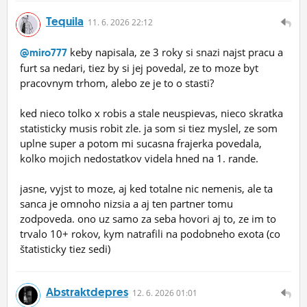
Tequila
11.
6.
2026 22:12
keby napisala, ze 3 roky si snazi najst pracu a
@miro777
furt sa nedari, tiez by si jej povedal, ze to moze byt
pracovnym trhom, alebo ze je to o stasti?
ked nieco tolko x robis a stale neuspievas, nieco skratka
statisticky musis robit zle. ja som si tiez myslel, ze som
uplne super a potom mi sucasna frajerka povedala,
kolko mojich nedostatkov videla hned na 1. rande.
jasne, vyjst to moze, aj ked totalne nic nemenis, ale ta
sanca je omnoho nizsia a aj ten partner tomu
zodpoveda. ono uz samo za seba hovori aj to, ze im to
trvalo 10+ rokov, kym natrafili na podobneho exota (co
štatisticky tiez sedi)
Abstraktdepres
12.
6.
2026 01:01