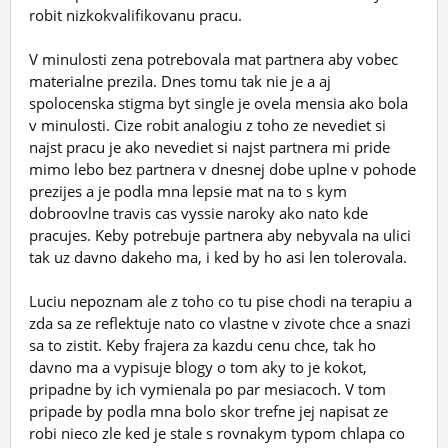
robit nizkokvalifikovanu pracu.
V minulosti zena potrebovala mat partnera aby vobec
materialne prezila. Dnes tomu tak nie je a aj
spolocenska stigma byt single je ovela mensia ako bola
v minulosti. Cize robit analogiu z toho ze nevediet si
najst pracu je ako nevediet si najst partnera mi pride
mimo lebo bez partnera v dnesnej dobe uplne v pohode
prezijes a je podla mna lepsie mat na to s kym
dobroovlne travis cas vyssie naroky ako nato kde
pracujes. Keby potrebuje partnera aby nebyvala na ulici
tak uz davno dakeho ma, i ked by ho asi len tolerovala.
Luciu nepoznam ale z toho co tu pise chodi na terapiu a
zda sa ze reflektuje nato co vlastne v zivote chce a snazi
sa to zistit. Keby frajera za kazdu cenu chce, tak ho
davno ma a vypisuje blogy o tom aky to je kokot,
pripadne by ich vymienala po par mesiacoch. V tom
pripade by podla mna bolo skor trefne jej napisat ze
robi nieco zle ked je stale s rovnakym typom chlapa co