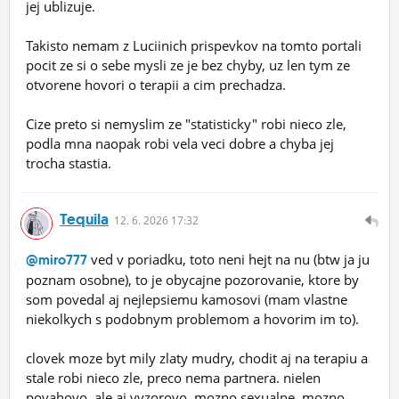
jej ublizuje.
Takisto nemam z Luciinich prispevkov na tomto portali
pocit ze si o sebe mysli ze je bez chyby, uz len tym ze
otvorene hovori o terapii a cim prechadza.
Cize preto si nemyslim ze "statisticky" robi nieco zle,
podla mna naopak robi vela veci dobre a chyba jej
trocha stastia.
Tequila
12.
6.
2026 17:32
ved v poriadku, toto neni hejt na nu (btw ja ju
@miro777
poznam osobne), to je obycajne pozorovanie, ktore by
som povedal aj nejlepsiemu kamosovi (mam vlastne
niekolkych s podobnym problemom a hovorim im to).
clovek moze byt mily zlaty mudry, chodit aj na terapiu a
stale robi nieco zle, preco nema partnera. nielen
povahovo, ale aj vyzorovo, mozno sexualne, mozno