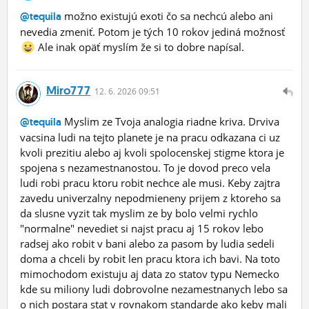
možno existujú exoti čo sa nechcú alebo ani
@tequila
nevedia zmeniť. Potom je tých 10 rokov jediná možnosť
Ale inak opäť myslím že si to dobre napísal.
Miro777
12.
6.
2026 09:51
Myslim ze Tvoja analogia riadne kriva. Drviva
@tequila
vacsina ludi na tejto planete je na pracu odkazana ci uz
kvoli prezitiu alebo aj kvoli spolocenskej stigme ktora je
spojena s nezamestnanostou. To je dovod preco vela
ludi robi pracu ktoru robit nechce ale musi. Keby zajtra
zavedu univerzalny nepodmieneny prijem z ktoreho sa
da slusne vyzit tak myslim ze by bolo velmi rychlo
"normalne" nevediet si najst pracu aj 15 rokov lebo
radsej ako robit v bani alebo za pasom by ludia sedeli
doma a chceli by robit len pracu ktora ich bavi. Na toto
mimochodom existuju aj data zo statov typu Nemecko
kde su miliony ludi dobrovolne nezamestnanych lebo sa
o nich postara stat v rovnakom standarde ako keby mali