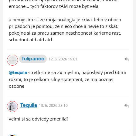
emocne... tych faktorov tAM moze byt vela.
a nemyslim si, ze moja analogia je kriva, lebo v oboch
pripadoch je pointou, ze nieco chce a nevie to ziskat.
pokojne si za pracu zamen neschopnost karierne rast,
schudnut atd atd atd
Tulipanoo
12.
6.
2026 19:01
stretli sme sa 2x myslim, naposledy pred 6timi
@tequila
rokmi, to je celkom silny statement, ze ma poznas
osobne
Tequila
13.
6.
2026 23:10
velmi si sa odvtedy zmenila?