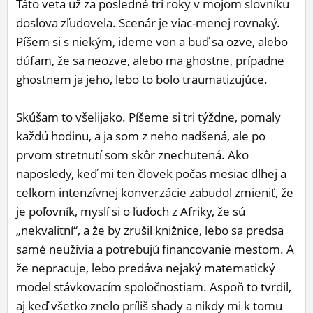
Táto veta už za posledné tri roky v mojom slovníku
ĽUDIA
doslova zľudovela. Scenár je viac-menej rovnaký.
Píšem si s niekým, ideme von a buď sa ozve, alebo
MÔJ PROFIL
dúfam, že sa neozve, alebo ma ghostne, prípadne
NASTAVENIA
ghostnem ja jeho, lebo to bolo traumatizujúce.
ROLETA
Skúšam to všelijako. Píšeme si tri týždne, pomaly
každú hodinu, a ja som z neho nadšená, ale po
prvom stretnutí som skôr znechutená. Ako
naposledy, keď mi ten človek počas mesiac dlhej a
celkom intenzívnej konverzácie zabudol zmieniť, že
je poľovník, myslí si o ľuďoch z Afriky, že sú
„nekvalitní“, a že by zrušil knižnice, lebo sa predsa
samé neuživia a potrebujú financovanie mestom. A
že nepracuje, lebo predáva nejaký matematický
model stávkovacím spoločnostiam. Aspoň to tvrdil,
aj keď všetko znelo príliš shady a nikdy mi k tomu