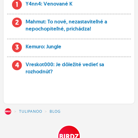
1
Y4nn4: Venované K
2
Mahmut: To nové, nezastaviteľné a
nepochopiteľné, prichádza!
3
Kemuro: Jungle
4
Vreskot000: Je dôležité vedieť sa
rozhodnúť?
Z
TULIPANOO
BLOG
BIRDZ