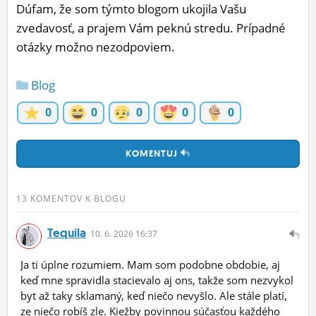
Dúfam, že som týmto blogom ukojila Vašu
zvedavosť, a prajem Vám peknú stredu. Prípadné
otázky možno nezodpoviem.
Blog
0
0
0
0
0
KOMENTUJ
13 KOMENTOV K BLOGU
Tequila
10.
6.
2026 16:37
Ja ti úplne rozumiem. Mam som podobne obdobie, aj
keď mne spravidla stacievalo aj ons, takže som nezvykol
byt až taky sklamaný, keď niečo nevyšlo. Ale stále platí,
ze niečo robíš zle. Kiežby povinnou súčasťou každého