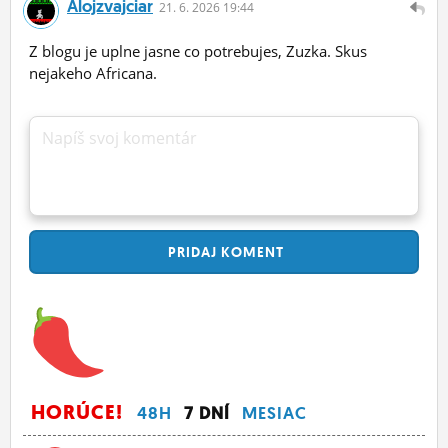
Alojzvajciar
21.
6.
2026 19:44
Z blogu je uplne jasne co potrebujes, Zuzka. Skus
nejakeho Africana.
Napíš svoj komentár
PRIDAJ
KOMENT
HORÚCE!
48H
7 DNÍ
MESIAC