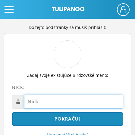
TULIPANOO
Do tejto podstránky sa musíš prihlásiť:
PRIHLÁS SA
Zadaj svoje existujúce Birdzovské meno:
ČINŽIAK
NICK:
FÓRUM
STATUSY
BLOGY
OBRÁZKY
Nepamätáš si heslo?