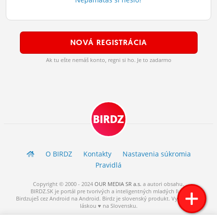
ĽUDIA
MÔJ PROFIL
NOVÁ REGISTRÁCIA
NASTAVENIA
Ak tu ešte nemáš konto, regni si ho. Je to zadarmo
ROLETA
BIRDZ
O BIRDZ
Kontakty
Nastavenia súkromia
Pravidlá
Copyright © 2000 - 2024
OUR MEDIA SR a.s.
a
autori
obsahu.
BIRDZ.SK je portál pre tvorivých a inteligentných mladých ľudí.
Birdzuješ cez Android na Android. Birdz je slovenský produkt. Vytvorené s
láskou ♥ na Slovensku.