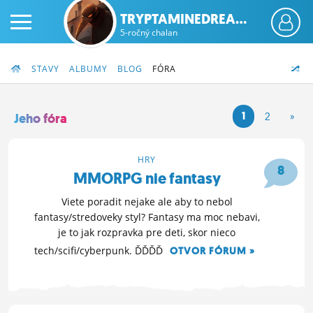
TRYPTAMINEDREA...
5-ročný chalan
STAVY
ALBUMY
BLOG
FÓRA
1
2
»
Jeho fóra
PRIHLÁS SA
HRY
8
MMORPG nie fantasy
ČINŽIAK
Viete poradit nejake ale aby to nebol
FÓRUM
fantasy/stredoveky styl? Fantasy ma moc nebavi,
je to jak rozpravka pre deti, skor nieco
STATUSY
tech/scifi/cyberpunk. ĎĎĎĎ
OTVOR FÓRUM »
BLOGY
6. 2. 2016 21:07
OBRÁZKY