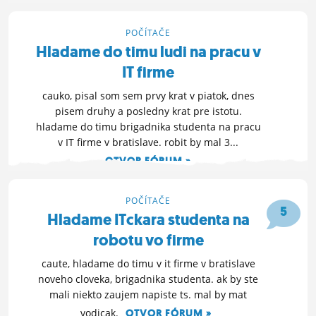
24. 4. 2014 20:19
POČÍTAČE
Hladame do timu ludi na pracu v
IT firme
cauko, pisal som sem prvy krat v piatok, dnes
pisem druhy a posledny krat pre istotu.
hladame do timu brigadnika studenta na pracu
v IT firme v bratislave. robit by mal 3...
OTVOR FÓRUM »
6. 4. 2014 19:48
POČÍTAČE
5
Hladame ITckara studenta na
robotu vo firme
caute, hladame do timu v it firme v bratislave
noveho cloveka, brigadnika studenta. ak by ste
mali niekto zaujem napiste ts. mal by mat
vodicak.
OTVOR FÓRUM »