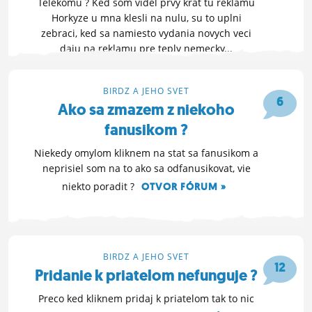
Telekomu ? Ked som videl prvy krat tu reklamu
Horkyze u mna klesli na nulu, su to uplni
zebraci, ked sa namiesto vydania novych veci
daju na reklamu pre teply nemecky...
OTVOR FÓRUM »
15. 11. 2011 16:20
BIRDZ A JEHO SVET
6
Ako sa zmazem z niekoho
fanusikom ?
Niekedy omylom kliknem na stat sa fanusikom a
neprisiel som na to ako sa odfanusikovat, vie
niekto poradit ?
OTVOR FÓRUM »
27. 10. 2011 12:30
BIRDZ A JEHO SVET
12
Pridanie k priatelom nefunguje ?
Preco ked kliknem pridaj k priatelom tak to nic