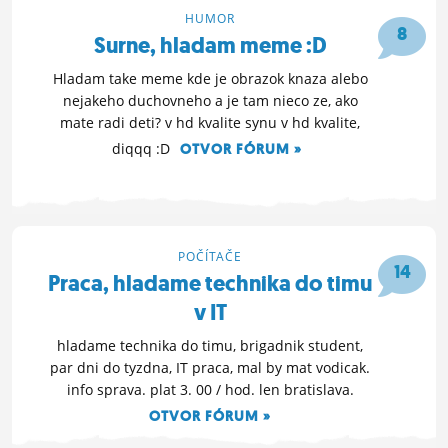
HUMOR
ĽUDIA
8
Surne, hladam meme :D
MÔJ PROFIL
Hladam take meme kde je obrazok knaza alebo
nejakeho duchovneho a je tam nieco ze, ako
NASTAVENIA
mate radi deti? v hd kvalite synu v hd kvalite,
ROLETA
diqqq :D
OTVOR FÓRUM »
7. 2. 2015 09:43
POČÍTAČE
14
Praca, hladame technika do timu
v IT
hladame technika do timu, brigadnik student,
par dni do tyzdna, IT praca, mal by mat vodicak.
info sprava. plat 3. 00 / hod. len bratislava.
OTVOR FÓRUM »