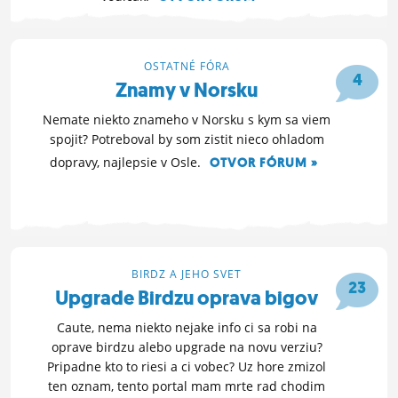
3. 4. 2014 21:30
OSTATNÉ FÓRA
4
Znamy v Norsku
Nemate niekto znameho v Norsku s kym sa viem
spojit? Potreboval by som zistit nieco ohladom
dopravy, najlepsie v Osle.
OTVOR FÓRUM »
18. 9. 2013 16:01
BIRDZ A JEHO SVET
23
Upgrade Birdzu oprava bigov
Caute, nema niekto nejake info ci sa robi na
oprave birdzu alebo upgrade na novu verziu?
Pripadne kto to riesi a ci vobec? Uz hore zmizol
ten oznam, tento portal mam mrte rad chodim