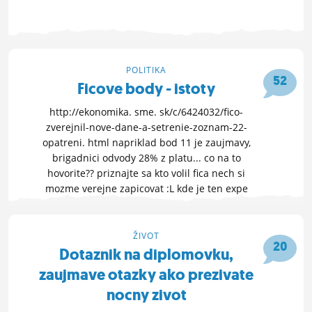
15. 6. 2013 17:09
POLITIKA
52
Ficove body - istoty
http://ekonomika. sme. sk/c/6424032/fico-
zverejnil-nove-dane-a-setrenie-zoznam-22-
opatreni. html napriklad bod 11 je zaujmavy,
brigadnici odvody 28% z platu... co na to
hovorite?? priznajte sa kto volil fica nech si
mozme verejne zapicovat :L kde je ten expe
OTVOR FÓRUM »
19. 6. 2012 18:05
ŽIVOT
20
Dotaznik na diplomovku,
zaujmave otazky ako prezivate
nocny zivot