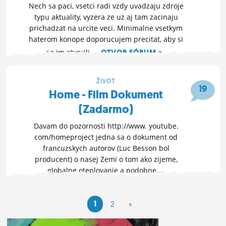
Nech sa paci, vsetci radi vzdy uvadzaju zdroje
typu aktuality, vyzera ze uz aj tam zacinaju
prichadzat na urcite veci. Minimalne vsetkym
haterom konope doporucujem precitat, aby si
sa im otvorili...
OTVOR FÓRUM »
30. 10. 2009 10:41
ŽIVOT
19
Home - Film Dokument
(Zadarmo)
Davam do pozornosti http://www. youtube.
com/homeproject jedna sa o dokument od
francuzskych autorov (Luc Besson bol
producent) o nasej Zemi o tom ako zijeme,
globalne oteplovanie a podobne....
OTVOR FÓRUM »
9. 6. 2009 23:35
1
2
»