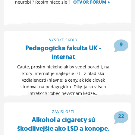
neurobi ? Robim nieco zle ?
OTVOR FÓRUM »
30. 9. 2011 00:29
VYSOKÉ ŠKOLY
9
Pedagogicka fakulta UK -
internat
Caute, prosim niekoho ak by vedel poradit, na
ktory internat je najlepsie ist - z hladiska
vzdialenosti (hlavne) a ceny, ak ide clovek
studovat na pedagogicku. Diky, ja sa v tych
intrakoch vobec nevyznam kedze...
OTVOR FÓRUM »
11. 7. 2011 21:08
ZÁVISLOSTI
22
Alkohol a cigarety sú
škodlivejšie ako LSD a konope.