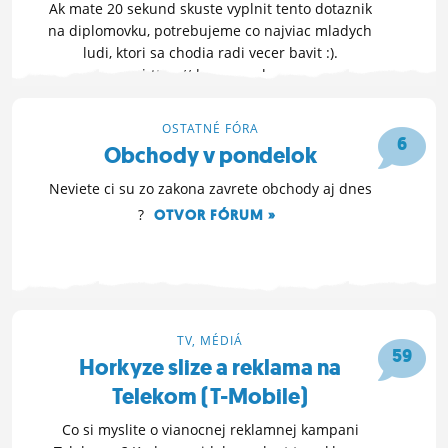
Ak mate 20 sekund skuste vyplnit tento dotaznik
na diplomovku, potrebujeme co najviac mladych
ludi, ktori sa chodia radi vecer bavit :).
https://docs. google.
com/spreadsheet/embeddedform?
formkey=dDdiMVVMOG80d0EyNGo3QnRtdDhyTXc6MQ
OSTATNÉ FÓRA
6
OTVOR FÓRUM »
Obchody v pondelok
21. 4. 2012 10:26
Neviete ci su zo zakona zavrete obchody aj dnes
?
OTVOR FÓRUM »
9. 4. 2012 03:26
TV, MÉDIÁ
59
Horkyze slize a reklama na
Telekom (T-Mobile)
Co si myslite o vianocnej reklamnej kampani