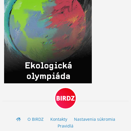
BIRDZ
O BIRDZ
Kontakty
Nastavenia súkromia
Pravidlá