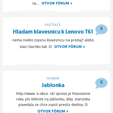
sa...
OTVOR FÓRUM »
14. 8. 2013 13:42
POČÍTAČE
5
Hladam klavesnicu k Lenovo T61
nema niekto zvysnu klavesnicu na predaj? alebo
staci tlacitko tab :D
OTVOR FÓRUM »
19. 6. 2013 19:18
HUMOR
5
Jablonka
http://www. e-obce. sk/ vpravo je hlasovanie
roka, pls kliknite na Jablonku, diky. starostka
povedala ze chce zvysit prestiz dediny :D
OTVOR FÓRUM »