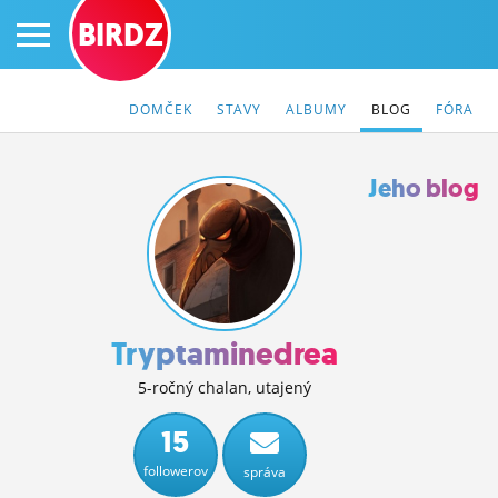
BIRDZ
DOMČEK
STAVY
ALBUMY
BLOG
FÓRA
Jeho blog
PRIHLÁS SA
ČINŽIAK
FÓRUM
Tryptaminedream
STATUSY
5-ročný chalan, utajený
BLOGY
15
followerov
správa
OBRÁZKY