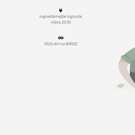
ĽUDIA
najnedávnejšie lognutie
MÔJ PROFIL
včera 20:35
NASTAVENIA
ROLETA
6520 dní na BIRDZi