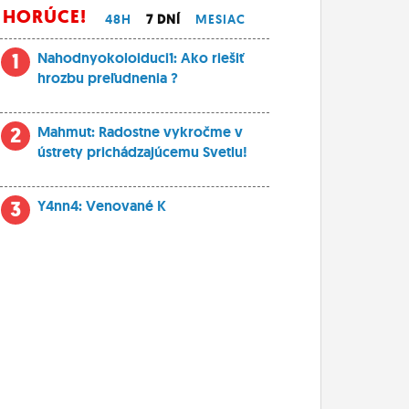
HORÚCE!
48H
7 DNÍ
MESIAC
1
Nahodnyokoloiduci1: Ako riešiť
hrozbu preľudnenia ?
2
Mahmut: Radostne vykročme v
ústrety prichádzajúcemu Svetlu!
3
Y4nn4: Venované K