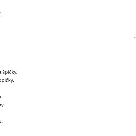
.
 špičky.
opičky.
m.
v.
u.