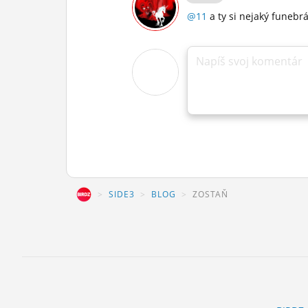
@11
a ty si nejaký funebrá
Napíš svoj komentár
BIRDZ
SIDE3
BLOG
ZOSTAŇ