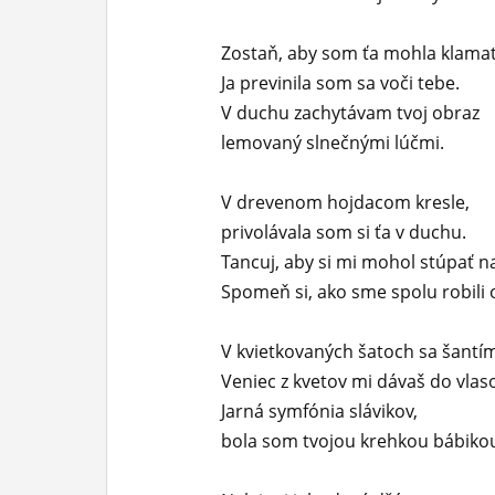
ĽUDIA
Zostaň, aby som ťa mohla klamať
MÔJ PROFIL
Ja previnila som sa voči tebe.
V duchu zachytávam tvoj obraz
NASTAVENIA
lemovaný slnečnými lúčmi.
ROLETA
V drevenom hojdacom kresle,
privolávala som si ťa v duchu.
Tancuj, aby si mi mohol stúpať na
Spomeň si, ako sme spolu robili 
V kvietkovaných šatoch sa šantí
Veniec z kvetov mi dávaš do vlaso
Jarná symfónia slávikov,
bola som tvojou krehkou bábiko