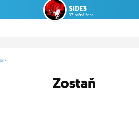
SIDE3
37-ročná žena
gy
»
Zostaň