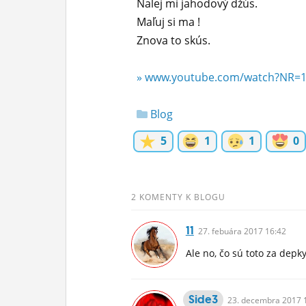
Nalej mi jahodový džús.
Maľuj si ma !
Znova to skús.
» www.youtube.com/watch?NR=1&
Blog
5
1
1
0
2 KOMENTY K BLOGU
11
27.
febuára
2017 16:42
Ale no, čo sú toto za depk
Side3
23.
decembra
2017 