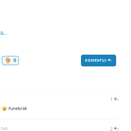
...
0
KOMENTUJ
1
y
Funebrák
2
11:41