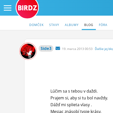
BIRDZ
DOMČEK
STAVY
ALBUMY
BLOG
FÓRA
Side3
19.
marca
2013 00:53
Ďalšie
jej
blo
PRIHLÁS SA
ČINŽIAK
FÓRUM
STATUSY
Lúčim sa s tebou v daždi.
BLOGY
Prajem si, aby si tu bol navždy.
Dážď mi splieta vlasy .
OBRÁZKY
Mesiac znásobí tvoje krásy.