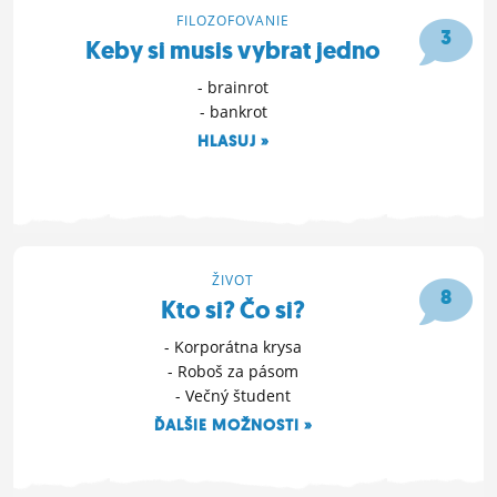
FILOZOFOVANIE
ĽUDIA
3
Keby si musis vybrat jedno
MÔJ PROFIL
- brainrot
- bankrot
NASTAVENIA
HLASUJ »
ROLETA
14. 6. 2025 13:30
ŽIVOT
8
Kto si? Čo si?
- Korporátna krysa
- Roboš za pásom
- Večný študent
ĎALŠIE MOŽNOSTI »
28. 4. 2025 14:12