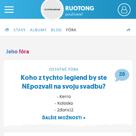
RUOTONG
používateľ
STAVY
ALBUMY
BLOG
FÓRA
Jeho fóra
PRIHLÁS SA
OSTATNÉ FÓRA
26
Koho z tychto legiend by ste
ČINŽIAK
NEpozvali na svoju svadbu?
FÓRUM
- Kerro
- Kolosko
STATUSY
- 2dorici2
BLOGY
ĎALŠIE MOŽNOSTI »
17. 11. 2025 15:21
OBRÁZKY