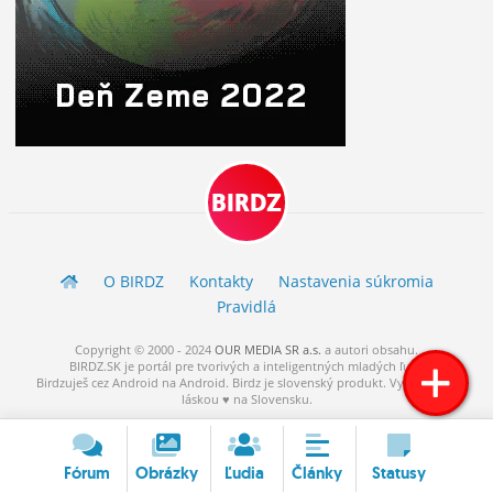
BIRDZ
O BIRDZ
Kontakty
Nastavenia súkromia
Pravidlá
Copyright © 2000 - 2024
OUR MEDIA SR a.s.
a
autori
obsahu.
BIRDZ.SK je portál pre tvorivých a inteligentných mladých ľudí.
Birdzuješ cez Android na Android. Birdz je slovenský produkt. Vytvorené s
láskou ♥ na Slovensku.
Fórum
Obrázky
Ľudia
Články
Statusy