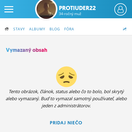
PROTIUDER22
34-ročný muž
STAVY
ALBUMY
BLOG
FÓRA
Vymazaný obsah
PRIHLÁS SA
ČINŽIAK
FÓRUM
Tento obrázok, článok, status alebo čo to bolo, bol skrytý
alebo vymazaný. Buď to vymazal samotný používateľ, alebo
STATUSY
jeden z administrátorov.
BLOGY
PRIDAJ NIEČO
OBRÁZKY