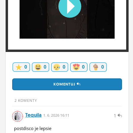
ĽUDIA
MÔJ PROFIL
NASTAVENIA
ROLETA
0
0
0
0
0
KOMENTUJ
2 KOMENTY
Tequila
1
1.
6.
2026 16:11
postdisco je lepsie