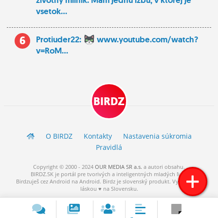
zivotny milnik. Mam jednu izbu, v ktorej je
vsetok...
6
Protiuder22:
www.youtube.com/watch?
v=RoM...
BIRDZ
O BIRDZ
Kontakty
Nastavenia súkromia
Pravidlá
Copyright © 2000 - 2024
OUR MEDIA SR a.s.
a
autori
obsahu.
BIRDZ.SK je portál pre tvorivých a inteligentných mladých ľudí.
Birdzuješ cez Android na Android. Birdz je slovenský produkt. Vytvorené s
láskou ♥ na Slovensku.