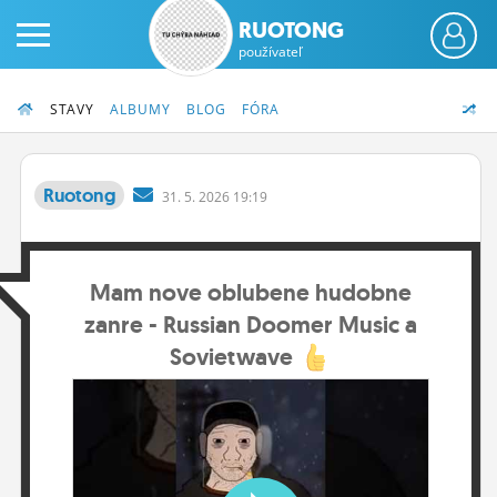
RUOTONG
používateľ
STAVY
ALBUMY
BLOG
FÓRA
Ruotong
31.
5.
2026 19:19
PRIHLÁS SA
Mam nove oblubene hudobne
ČINŽIAK
zanre - Russian Doomer Music a
FÓRUM
Sovietwave
STATUSY
BLOGY
OBRÁZKY