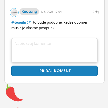
Ruotong
2
1.
6.
2026 17:04
@1
to bude podobne, kedze doomer
@tequila
music je vlastne postpunk
Napíš svoj komentár
PRIDAJ
KOMENT