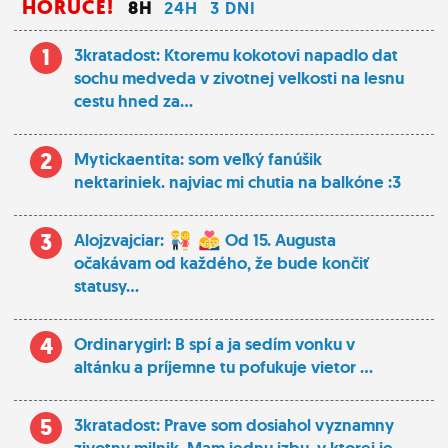
HORÚCE!
8H
24H
3 DNI
1
3kratadost: Ktoremu kokotovi napadlo dat
sochu medveda v zivotnej velkosti na lesnu
cestu hned za...
2
Mytickaentita: som veľký fanúšik
nektariniek. najviac mi chutia na balkóne :3
3
Alojzvajciar:
Od 15. Augusta
očakávam od každého, že bude končiť
statusy...
4
Ordinarygirl: B spí a ja sedím vonku v
altánku a príjemne tu pofukuje vietor ...
5
3kratadost: Prave som dosiahol vyznamny