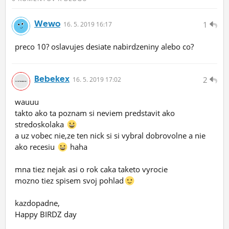
Wewo
1
16.
5.
2019 16:17
preco 10? oslavujes desiate nabirdzeniny alebo co?
Bebekex
2
16.
5.
2019 17:02
wauuu
takto ako ta poznam si neviem predstavit ako
stredoskolaka
a uz vobec nie,ze ten nick si si vybral dobrovolne a nie
ako recesiu
haha
mna tiez nejak asi o rok caka taketo vyrocie
mozno tiez spisem svoj pohlad
kazdopadne,
Happy BIRDZ day