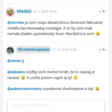
Mielikki
5
16.
5.
2019 18:36
ja som svoju desaťročnicu (koncom februára)
@skvrnka
zvládla bez ktovieakej nostalgie. A to by som inak
nemala žiaden spoločenský život. Nevďačnica som
Nicmanenapada
6
17.
5.
2019 12:30
jj
@wewo
kiežby som mohol tvrdiť, že to naozaj je
@bebekex
recesia
A určite potom napíš aj ty!
srandovné zhodnotenie si dal
@pubertslatinocelny
Napíš svoj komentár