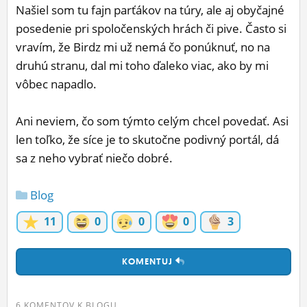
Našiel som tu fajn parťákov na túry, ale aj obyčajné
posedenie pri spoločenských hrách či pive. Často si
vravím, že Birdz mi už nemá čo ponúknuť, no na
druhú stranu, dal mi toho ďaleko viac, ako by mi
vôbec napadlo.
Ani neviem, čo som týmto celým chcel povedať. Asi
len toľko, že síce je to skutočne podivný portál, dá
sa z neho vybrať niečo dobré.
Blog
11
0
0
0
3
KOMENTUJ
6 KOMENTOV K BLOGU