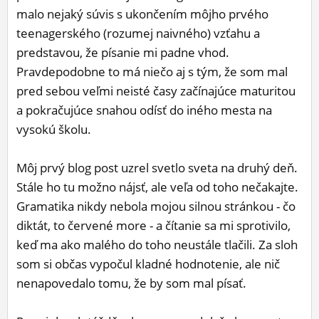
malo nejaký súvis s ukončením môjho prvého
ĽUDIA
teenagerského (rozumej naivného) vzťahu a
MÔJ PROFIL
predstavou, že písanie mi padne vhod.
Pravdepodobne to má niečo aj s tým, že som mal
NASTAVENIA
pred sebou veľmi neisté časy začínajúce maturitou
ROLETA
a pokračujúce snahou odísť do iného mesta na
vysokú školu.
Môj prvý blog post uzrel svetlo sveta na druhý deň.
Stále ho tu možno nájsť, ale veľa od toho nečakajte.
Gramatika nikdy nebola mojou silnou stránkou - čo
diktát, to červené more - a čítanie sa mi sprotivilo,
keď ma ako malého do toho neustále tlačili. Za sloh
som si občas vypočul kladné hodnotenie, ale nič
nenapovedalo tomu, že by som mal písať.