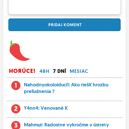
PRIDAJ
KOMENT
HORÚCE!
48H
7 DNÍ
MESIAC
1
Nahodnyokoloiduci1: Ako riešiť hrozbu
preľudnenia ?
2
Y4nn4: Venované K
3
Mahmut: Radostne vykročme v ústrety