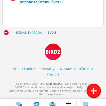
prichádzajúcemu Svetlu!
Z
NICMANENAPADA
BLOG
BIRDZ
O BIRDZ
Kontakty
Nastavenia súkromia
Pravidlá
Copyright © 2000 - 2024
OUR MEDIA SR a.s.
a
autori
obsahu.
BIRDZ.SK je portál pre tvorivých a inteligentných mladých ľudí.
Birdzuješ cez Android na Android. Birdz je slovenský produkt. Vytvorené s
láskou ♥ na Slovensku.