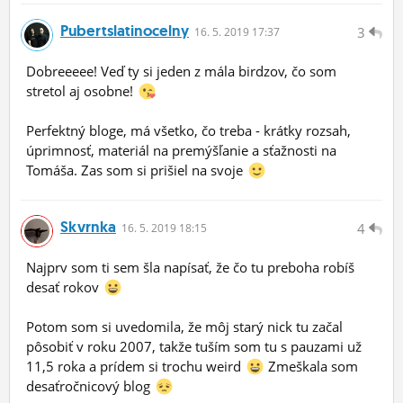
Pubertslatinocelny
3
16.
5.
2019 17:37
Dobreeeee! Veď ty si jeden z mála birdzov, čo som
stretol aj osobne!
Perfektný bloge, má všetko, čo treba - krátky rozsah,
úprimnosť, materiál na premýšľanie a sťažnosti na
Tomáša. Zas som si prišiel na svoje
Skvrnka
4
16.
5.
2019 18:15
Najprv som ti sem šla napísať, že čo tu preboha robíš
desať rokov
Potom som si uvedomila, že môj starý nick tu začal
pôsobiť v roku 2007, takže tuším som tu s pauzami už
11,5 roka a prídem si trochu weird
Zmeškala som
desaťročnicový blog