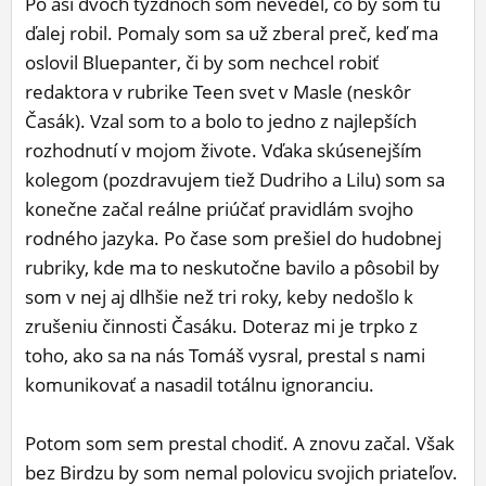
Po asi dvoch týždňoch som nevedel, čo by som tu
ďalej robil. Pomaly som sa už zberal preč, keď ma
oslovil Bluepanter, či by som nechcel robiť
redaktora v rubrike Teen svet v Masle (neskôr
Časák). Vzal som to a bolo to jedno z najlepších
rozhodnutí v mojom živote. Vďaka skúsenejším
kolegom (pozdravujem tiež Dudriho a Lilu) som sa
konečne začal reálne priúčať pravidlám svojho
rodného jazyka. Po čase som prešiel do hudobnej
rubriky, kde ma to neskutočne bavilo a pôsobil by
som v nej aj dlhšie než tri roky, keby nedošlo k
zrušeniu činnosti Časáku. Doteraz mi je trpko z
toho, ako sa na nás Tomáš vysral, prestal s nami
komunikovať a nasadil totálnu ignoranciu.
Potom som sem prestal chodiť. A znovu začal. Však
bez Birdzu by som nemal polovicu svojich priateľov.