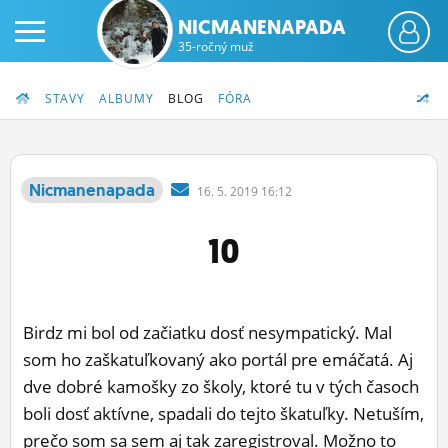
NICMANENAPADA
35-ročný muž
STAVY
ALBUMY
BLOG
FÓRA
Nicmanenapada
16.
5.
2019 16:12
PRIHLÁS SA
10
ČINŽIAK
FÓRUM
Birdz mi bol od začiatku dosť nesympatický. Mal
STATUSY
som ho zaškatuľkovaný ako portál pre emáčatá. Aj
dve dobré kamošky zo školy, ktoré tu v tých časoch
BLOGY
boli dosť aktívne, spadali do tejto škatuľky. Netuším,
OBRÁZKY
prečo som sa sem aj tak zaregistroval. Možno to