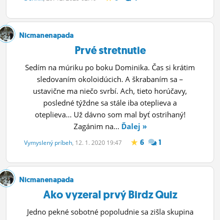
ĽUDIA
MÔJ PROFIL
Nicmanenapada
Prvé stretnutie
NASTAVENIA
Sedím na múriku po boku Dominika. Čas si krátim
ROLETA
sledovaním okoloidúcich. A škrabaním sa –
ustavične ma niečo svrbí. Ach, tieto horúčavy,
posledné týždne sa stále iba oteplieva a
oteplieva... Už dávno som mal byť ostrihaný!
Zagánim na...
Ďalej »
6
1
Vymyslený príbeh
, 12. 1. 2020 19:47
Nicmanenapada
Ako vyzeral prvý Birdz Quiz
Jedno pekné sobotné popoludnie sa zišla skupina