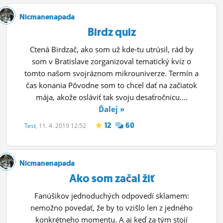
Nicmanenapada
Birdz quiz
Ctená Birdzač, ako som už kde-tu utrúsil, rád by
som v Bratislave zorganizoval tematický kvíz o
tomto našom svojráznom mikrouniverze. Termín a
čas konania Pôvodne som to chcel dať na začiatok
mája, akože osláviť tak svoju desaťročnicu....
Ďalej »
12
60
Test
, 11. 4. 2019 12:52
Nicmanenapada
Ako som začal žiť
Fanúšikov jednoduchých odpovedí sklamem:
nemožno povedať, že by to vzišlo len z jedného
konkrétneho momentu. A aj keď za tým stojí