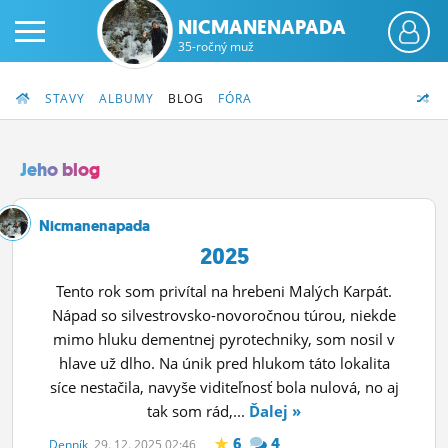
NICMANENAPADA
35-ročný muž
STAVY
ALBUMY
BLOG
FÓRA
Jeho blog
PRIHLÁS SA
Nicmanenapada
2025
ČINŽIAK
Tento rok som privítal na hrebeni Malých Karpát.
FÓRUM
Nápad so silvestrovsko-novoročnou túrou, niekde
mimo hluku dementnej pyrotechniky, som nosil v
STATUSY
hlave už dlho. Na únik pred hlukom táto lokalita
síce nestačila, navyše viditeľnosť bola nulová, no aj
BLOGY
tak som rád,...
Ďalej »
OBRÁZKY
6
4
Denník
, 29. 12. 2025 02:46