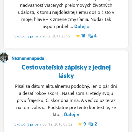
nadväznosť viacerých prelomových životných
udalostí, k tomu najdôležitejšiemu došlo čisto v
mojej hlave – k zmene zmýšľania. Nuda? Tak
aspoň príbeh...
Ďalej »
16
4
Skutočný príbeh
, 20. 2. 2017 23:59
Nicmanenapada
Cestovateľské zápisky z jednej
lásky
Písal sa dátum aktuálnemu podobný, len o pár dní
a desať rokov skorší. Našiel som si vtedy svoju
prvú frajerku. Či skôr ona mňa. A veď čo už teraz
na tom záleží... Podstatné pre tento kontext je, že
kto...
Ďalej »
9
2
Skutočný príbeh
, 30. 12. 2016 05:32