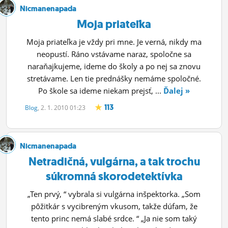
Nicmanenapada
Moja priateľka
Moja priateľka je vždy pri mne. Je verná, nikdy ma
neopustí. Ráno vstávame naraz, spoločne sa
naraňajkujeme, ideme do školy a po nej sa znovu
stretávame. Len tie prednášky nemáme spoločné.
Po škole sa ideme niekam prejsť, ...
Ďalej »
113
Blog
, 2. 1. 2010 01:23
Nicmanenapada
Netradičná, vulgárna, a tak trochu
súkromná skorodetektívka
„Ten prvý, “ vybrala si vulgárna inšpektorka. „Som
pôžitkár s vycibreným vkusom, takže dúfam, že
tento princ nemá slabé srdce. “ „Ja nie som taký