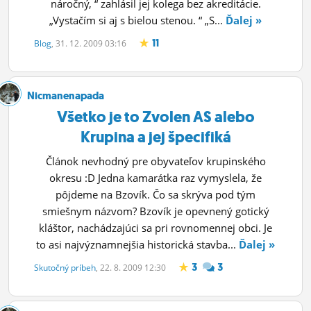
náročný, “ zahlásil jej kolega bez akreditácie.
„Vystačím si aj s bielou stenou. “ „S...
Ďalej »
11
Blog
, 31. 12. 2009 03:16
Nicmanenapada
Všetko je to Zvolen AS alebo
Krupina a jej špecifiká
Článok nevhodný pre obyvateľov krupinského
okresu :D Jedna kamarátka raz vymyslela, že
pôjdeme na Bzovík. Čo sa skrýva pod tým
smiešnym názvom? Bzovík je opevnený gotický
kláštor, nachádzajúci sa pri rovnomennej obci. Je
to asi najvýznamnejšia historická stavba...
Ďalej »
3
3
Skutočný príbeh
, 22. 8. 2009 12:30