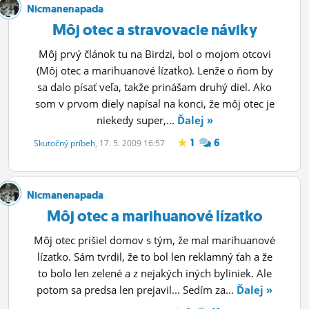
Nicmanenapada
Môj otec a stravovacie náviky
Môj prvý článok tu na Birdzi, bol o mojom otcovi
(Môj otec a marihuanové lízatko). Lenže o ňom by
sa dalo písať veľa, takže prinášam druhý diel. Ako
som v prvom diely napísal na konci, že môj otec je
niekedy super,...
Ďalej »
1
6
Skutočný príbeh
, 17. 5. 2009 16:57
Nicmanenapada
Môj otec a marihuanové lízatko
Môj otec prišiel domov s tým, že mal marihuanové
lízatko. Sám tvrdil, že to bol len reklamný ťah a že
to bolo len zelené a z nejakých iných byliniek. Ale
potom sa predsa len prejavil... Sedím za...
Ďalej »