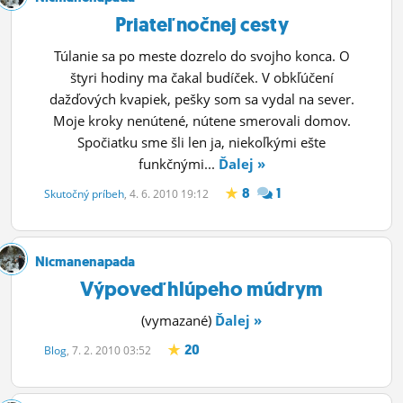
Priateľ nočnej cesty
Túlanie sa po meste dozrelo do svojho konca. O
štyri hodiny ma čakal budíček. V obkľúčení
dažďových kvapiek, pešky som sa vydal na sever.
Moje kroky nenútené, nútene smerovali domov.
Spočiatku sme šli len ja, niekoľkými ešte
funkčnými...
Ďalej »
8
1
Skutočný príbeh
, 4. 6. 2010 19:12
Nicmanenapada
Výpoveď hlúpeho múdrym
(vymazané)
Ďalej »
20
Blog
, 7. 2. 2010 03:52