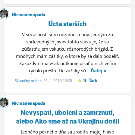
Nicmanenapada
Úcta starších
V súčasnosti som nezamestnaný. Jedným zo
sprievodných javov tohto stavu je, že sa
zúčastňujem vskutku rôznorodých brigád. Z
mnohých mám zážitky, o ktoré by sa dalo podeliť.
Zakaždým ma však nutkanie písať o nich veľmi
rýchlo prešlo. Tie zážitky sú...
Ďalej »
11
6
Skutočný príbeh
, 26. 4. 2016 13:35
Nicmanenapada
Nevyspatí, ubolení a zamrznutí,
alebo Ako sme až na Ukrajinu došli
Jedného pekného dňa sa zrodil v mojej hlave