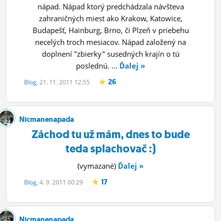
nápad. Nápad ktorý predchádzala návšteva
zahraničných miest ako Krakow, Katowice,
Budapešť, Hainburg, Brno, či Plzeň v priebehu
necelých troch mesiacov. Nápad založený na
doplnení "zbierky" susedných krajín o tú
poslednú. ...
Ďalej »
26
Blog
, 21. 11. 2011 12:55
Nicmanenapada
Záchod tu už mám, dnes to bude
teda splachovač :)
(vymazané)
Ďalej »
17
Blog
, 4. 9. 2011 00:29
Nicmanenapada