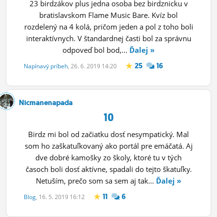
23 birdzákov plus jedna osoba bez birdznicku v
bratislavskom Flame Music Bare. Kvíz bol
rozdelený na 4 kolá, pričom jeden a pol z toho boli
interaktívnych. V štandardnej časti bol za správnu
odpoveď bol bod,...
Ďalej »
25
16
Napínavý príbeh
, 26. 6. 2019 14:20
Nicmanenapada
10
Birdz mi bol od začiatku dosť nesympatický. Mal
som ho zaškatuľkovaný ako portál pre emáčatá. Aj
dve dobré kamošky zo školy, ktoré tu v tých
časoch boli dosť aktívne, spadali do tejto škatuľky.
Netuším, prečo som sa sem aj tak...
Ďalej »
11
6
Blog
, 16. 5. 2019 16:12