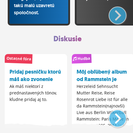
takú malú uzavretú
spoločnosť.
Diskusie
Ostatné fóra
Hudba
Pridaj pesničku ktorú
Môj obľúbený album
máš ako zvonenie
od Rammstein je
Ak máš niektorí z
Herzeleid Sehnsucht
prednastavených tónov,
Mutter Reise, Reise
kľudne pridaj aj to.
Rosenrot Liebe ist für alle
da Rammstein(najnovší)
Live aus Berlin Völkerball
Rammstein: Paris Made in
Germany 1995–2011 iné
Neviem si vybrať Nemám