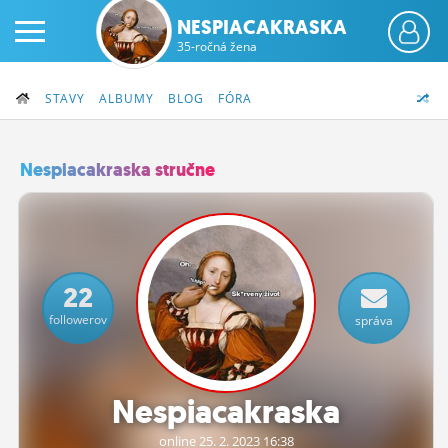
NESPIACAKRASKA
35-ročná žena
STAVY
ALBUMY
BLOG
FÓRA
Nespiacakraska stručne
PRIHLÁS SA
ČINŽIAK
22
FÓRUM
followerov
správa
STATUSY
BLOGY
Nespiacakraska
OBRÁZKY
online 25.
2.
2023 16:38