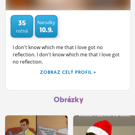
ĽUDIA
MÔJ PROFIL
35
Narodky
10.9.
ročná
NASTAVENIA
ROLETA
I don't know which me that I love got no
reflection. I don't know which me that I love got
no reflection.
ZOBRAZ CELÝ PROFIL »
Obrázky