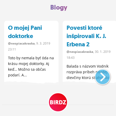
obľúbený album ...
Blogy
O mojej Pani
Povesti ktoré
doktorke
inšpirovali K. J.
Erbena 2
@nespiacakraska
, 9.
3.
2019
23:11
@nespiacakraska
, 30.
1.
2019
Toto by nemala byť óda na
18:43
krásu mojej doktorky. Aj
Balada s názvom Vodník
keď… Možno sa občas
rozpráva príbeh mladej
podarí. A...
dievčiny ktorú stiahol do
vody zlý Vodník, zobral si
ju...
BIRDZ