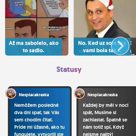
Až ma zabolelo, ako
No. Ked uz som tu s
to sadlo.
vami bola tak...
Statusy
Nespiacakraska
Nespiacakraska
Nemôžem posledné
Každej by měl v noci
dva dni spať, tak Vás
spát, Musíme si
sem chodím čítať.
zachlastat. Špatně se
Príde mi úžasné, ako tu
nám totiž spí, Když
fungujete, vytvorili ste
nejsme nalitý!