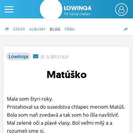
LOWINQA
10-ročný chalan
STAVY
ALBUMY
BLOG
FÓRA
Lowinqa
31.
3.
2013 13:21
PRIHLÁS SA
Matúško
ČINŽIAK
FÓRUM
Mala som štyri roky.
STATUSY
Pristahoval sa do susedstva chlapec menom Matúš.
Bola som naň zvedavá a tak som ho išla navštíviť.
BLOGY
Mal zelené oči a plavé vlasy. Bol veľmi milý a a
OBRÁZKY
rozumeli sme si.