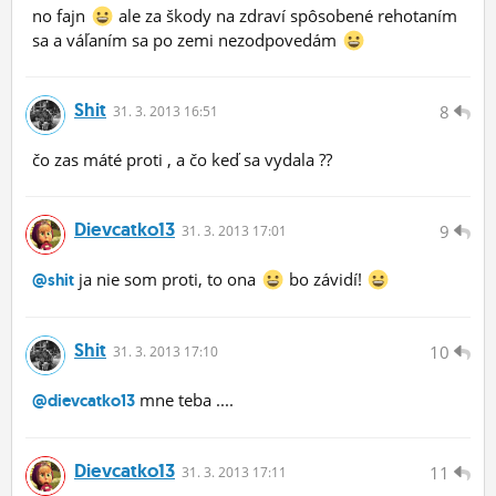
no fajn
ale za škody na zdraví spôsobené rehotaním
sa a váľaním sa po zemi nezodpovedám
Shit
8
31.
3.
2013 16:51
čo zas máté proti , a čo keď sa vydala ??
Dievcatko13
9
31.
3.
2013 17:01
ja nie som proti, to ona
bo závidí!
@shit
Shit
10
31.
3.
2013 17:10
mne teba ....
@dievcatko13
Dievcatko13
11
31.
3.
2013 17:11