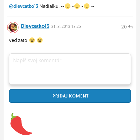
Nadiaľku. --
-
-
--
@dievcatko13
Dievcatko13
20
31.
3.
2013 18:25
veď zato
Napíš svoj komentár
PRIDAJ
KOMENT