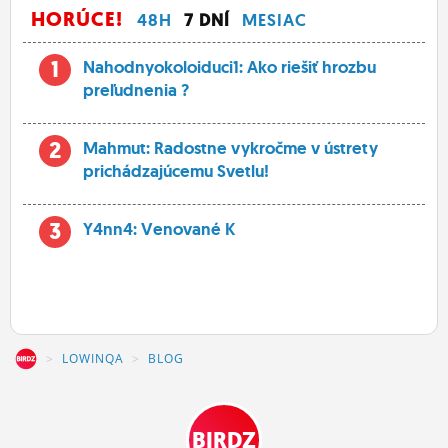
HORÚCE!
48H
7 DNÍ
MESIAC
1
Nahodnyokoloiduci1: Ako riešiť hrozbu
preľudnenia ?
2
Mahmut: Radostne vykročme v ústrety
prichádzajúcemu Svetlu!
3
Y4nn4: Venované K
Z
LOWINQA
BLOG
BIRDZ