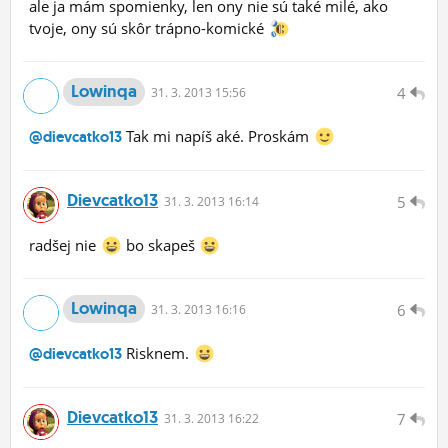
ale ja mám spomienky, len ony nie sú také milé, ako
tvoje, ony sú skôr trápno-komické
Lowinqa
4
31.
3.
2013 15:56
Tak mi napíš aké. Proskám
@dievcatko13
Dievcatko13
5
31.
3.
2013 16:14
radšej nie
bo skapeš
Lowinqa
6
31.
3.
2013 16:16
Risknem.
@dievcatko13
Dievcatko13
7
31.
3.
2013 16:22