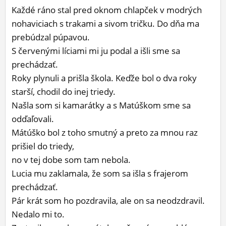
Každé ráno stal pred oknom chlapček v modrých
ĽUDIA
nohaviciach s trakami a sivom tričku. Do dňa ma
MÔJ PROFIL
prebúdzal púpavou.
S červenými líciami mi ju podal a išli sme sa
NASTAVENIA
prechádzať.
ROLETA
Roky plynuli a prišla škola. Keďže bol o dva roky
starší, chodil do inej triedy.
Našla som si kamarátky a s Matúškom sme sa
odďaľovali.
Mátúško bol z toho smutný a preto za mnou raz
prišiel do triedy,
no v tej dobe som tam nebola.
Lucia mu zaklamala, že som sa išla s frajerom
prechádzať.
Pár krát som ho pozdravila, ale on sa neodzdravil.
Nedalo mi to.