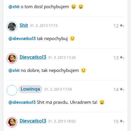
o tom dosť pochybujem
@shit
Shit
12
31.
3.
2013 17:15
tak nepochybuj
@dievcatko13
Dievcatko13
13
31.
3.
2013 17:26
no dobre, tak nepochybujem
@shit
Lowinqa
14
31.
3.
2013 17:59
Shit má pravdu. Ukradnem ťa!
@dievcatko13
Dievcatko13
15
31.
3.
2013 18:02