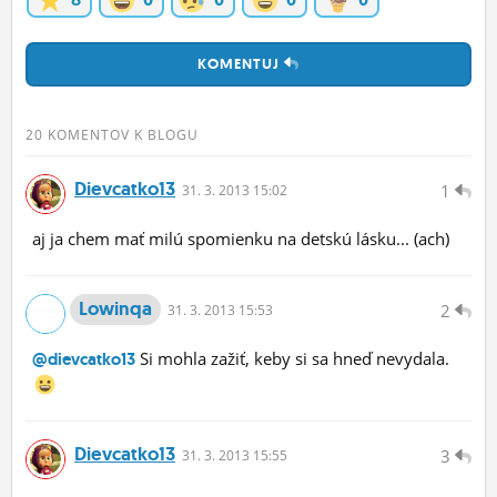
KOMENTUJ
20 KOMENTOV K BLOGU
Dievcatko13
1
31.
3.
2013 15:02
aj ja chem mať milú spomienku na detskú lásku... (ach)
Lowinqa
2
31.
3.
2013 15:53
Si mohla zažiť, keby si sa hneď nevydala.
@dievcatko13
Dievcatko13
3
31.
3.
2013 15:55