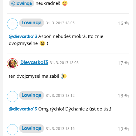
neukradneš
@lowinqa
Lowinqa
16
31.
3.
2013 18:05
Aspoň nebudeš mokrá. (to znie
@dievcatko13
dvojzmyselne
)
Dievcatko13
17
31.
3.
2013 18:08
ten dvojzmysel ma zabil
Lowinqa
18
31.
3.
2013 18:12
Omg rýchlo! Dýchanie z úst do úst!
@dievcatko13
Lowinqa
19
31.
3.
2013 18:16