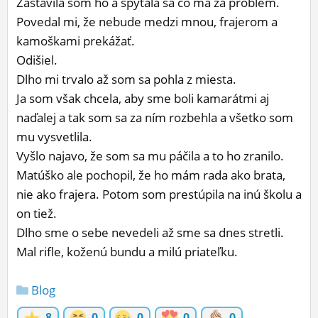
Zastavila som ho a spýtala sa čo má za problém.
Povedal mi, že nebude medzi mnou, frajerom a
kamoškami prekážať.
Odišiel.
Dlho mi trvalo až som sa pohla z miesta.
Ja som však chcela, aby sme boli kamarátmi aj
naďalej a tak som sa za ním rozbehla a všetko som
mu vysvetlila.
Vyšlo najavo, že som sa mu páčila a to ho zranilo.
Matúško ale pochopil, že ho mám rada ako brata,
nie ako frajera. Potom som prestúpila na inú školu a
on tiež.
Dlho sme o sebe nevedeli až sme sa dnes stretli.
Mal rifle, koženú bundu a milú priateľku.
Blog
8
0
0
0
0