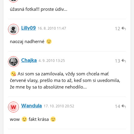
úžasná fotka!!! proste údiv...
Lilly09
12
16.
8.
2010 11:47
naozaj nadherné
Chajka
13
4.
9.
2010 13:25
Asi som sa zamilovala, vždy som chcela mať
červené vlasy, prešlo ma to až, keď som si uvedomila,
že mne by sa to absolútne nehodilo...
Wandula
14
17.
10.
2010 20:52
wow
fakt krása