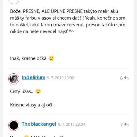
Bože, PRESNE, ALE ÚPLNE PRESNE takýto melír akú
máš ty farbu vlasov si chcem dať !!! Yeah, konečne som
to našiel, takú farbu tmavočervenú, presne takúto som
nikde na nete nevedel nájsť ^^
Inak, krásne očká
Indelirium
6
9.
7.
2010 23:02
Čistý úžas..
Krásne vlasy a aj oči.
Theblackangel
7
9.
7.
2010 23:04