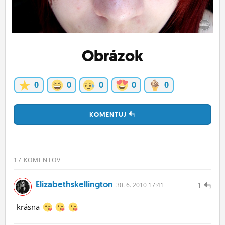
ĽUDIA
MÔJ PROFIL
Obrázok
NASTAVENIA
ROLETA
0
0
0
0
0
KOMENTUJ
17 KOMENTOV
Elizabethskellington
1
30.
6.
2010 17:41
krásna