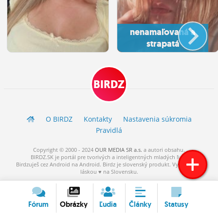
nenamaľovaná a
strapatá
BIRDZ
O BIRDZ
Kontakty
Nastavenia súkromia
Pravidlá
Copyright © 2000 - 2024
OUR MEDIA SR a.s.
a
autori
obsahu.
BIRDZ.SK je portál pre tvorivých a inteligentných mladých ľudí.
Birdzuješ cez Android na Android. Birdz je slovenský produkt. Vytvorené s
láskou ♥ na Slovensku.
Fórum
Obrázky
Ľudia
Články
Statusy