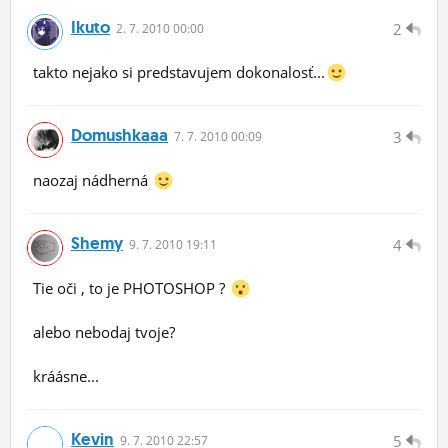
Ikuto
2
2.
7.
2010 00:00
takto nejako si predstavujem dokonalosť...
Domushkaaa
3
7.
7.
2010 00:09
naozaj nádherná
Shemy
4
9.
7.
2010 19:11
Tie oči , to je PHOTOSHOP ?
alebo nebodaj tvoje?
kráásne...
Kevin
5
9.
7.
2010 22:57