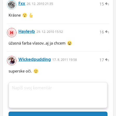
Fxx
15
26.
12.
2010 21:35
Krásne
Hayleyb
16
29.
12.
2010 15:52
úžasná farba vlasov..aj ja chcem
Wickedpudding
17
17.
8.
2011 19:58
superske oči.
Napíš svoj komentár