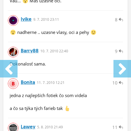
Vau...
Máš úžasné oči.
Ivike
8
9.
7.
2010 23:11
nadherne .. uzasne vlasy, oci a pehy
Barry88
9
10.
7.
2010 22:40
Dokonalosť sama.
Bonita
10
11.
7.
2010 12:21
jedna z najlepších fotiek čo som videla
a čo sa týka tých farieb tak
Lawey
11
5.
8.
2010 21:49