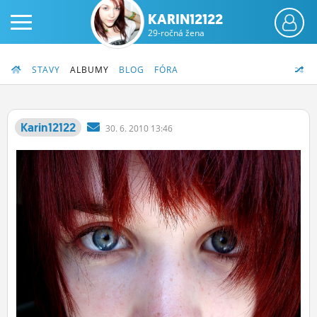
KARIN12122
29-ročná žena
STAVY
ALBUMY
BLOG
FÓRA
Karin12122
30.
6.
2010 13:46
PRIHLÁS SA
ČINŽIAK
FÓRUM
STATUSY
BLOGY
OBRÁZKY