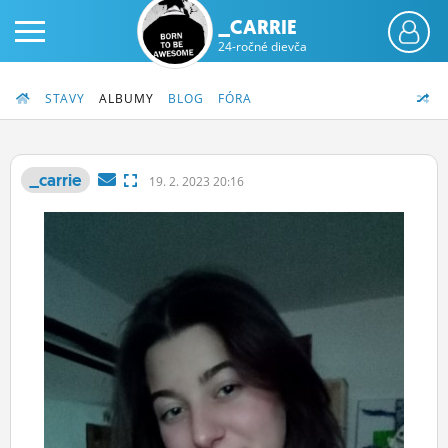
_CARRIE
24-ročné dievča
STAVY
ALBUMY
BLOG
FÓRA
_carrie
19.
2.
2023 20:16
PRIHLÁS SA
ČINŽIAK
FÓRUM
STATUSY
BLOGY
OBRÁZKY