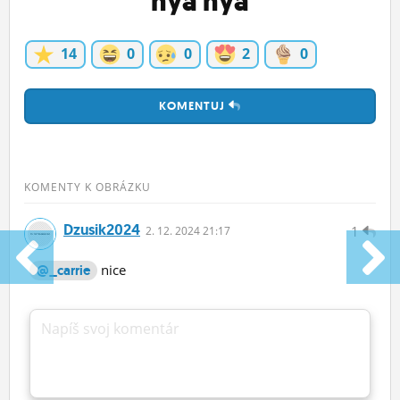
nya nya
14
0
0
2
0
KOMENTUJ
KOMENTY K OBRÁZKU
Dzusik2024
1
2.
12.
2024 21:17
nice
@_carrie
Napíš svoj komentár