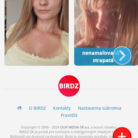
nenamaľovaná a
strapatá
BIRDZ
O BIRDZ
Kontakty
Nastavenia súkromia
Pravidlá
Copyright © 2000 - 2024
OUR MEDIA SR a.s.
a
autori
obsahu.
BIRDZ.SK je portál pre tvorivých a inteligentných mladých ľudí.
Birdzuješ cez Android na Android. Birdz je slovenský produkt. Vytvorené s