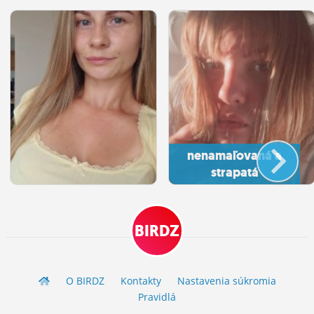
nenamaľovaná a
strapatá
BIRDZ
O BIRDZ
Kontakty
Nastavenia súkromia
Pravidlá