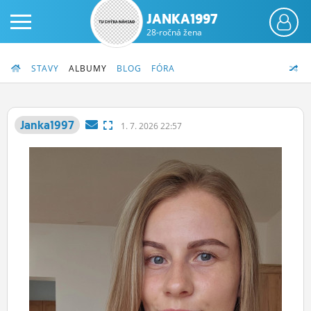
JANKA1997
28-ročná žena
STAVY
ALBUMY
BLOG
FÓRA
Janka1997
1.
7.
2026 22:57
PRIHLÁS SA
ČINŽIAK
FÓRUM
STATUSY
BLOGY
OBRÁZKY