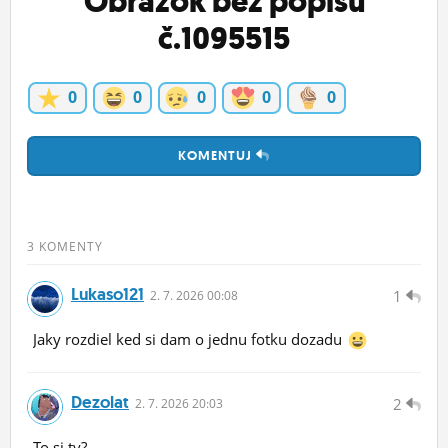
Obrázok bez popisu
č.1095515
0
0
0
0
0
KOMENTUJ
3 KOMENTY
Lukaso121
1
2.
7.
2026 00:08
Jaky rozdiel ked si dam o jednu fotku dozadu
Dezolat
2
2.
7.
2026 20:03
To si ty?