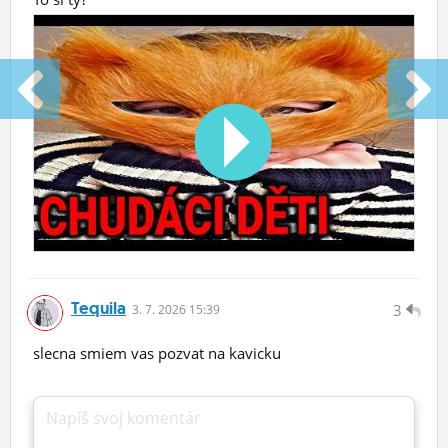
Tequila
3
3.
7.
2026 15:39
slecna smiem vas pozvat na kavicku
Napíš svoj komentár