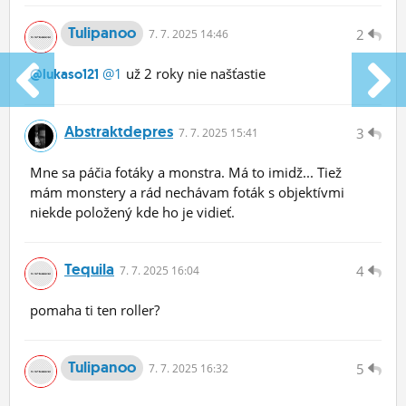
Tulipanoo
2
7.
7.
2025 14:46
@1
už 2 roky nie našťastie
@lukaso121
Abstraktdepres
3
7.
7.
2025 15:41
Mne sa páčia fotáky a monstra. Má to imidž... Tiež
mám monstery a rád nechávam foták s objektívmi
niekde položený kde ho je vidieť.
Tequila
4
7.
7.
2025 16:04
pomaha ti ten roller?
Tulipanoo
5
7.
7.
2025 16:32