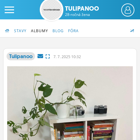
TULIPANOO
28-ročná žena
STAVY
ALBUMY
BLOG
FÓRA
Tulipanoo
7.
7.
2025 10:32
PRIHLÁS SA
ČINŽIAK
FÓRUM
STATUSY
BLOGY
OBRÁZKY