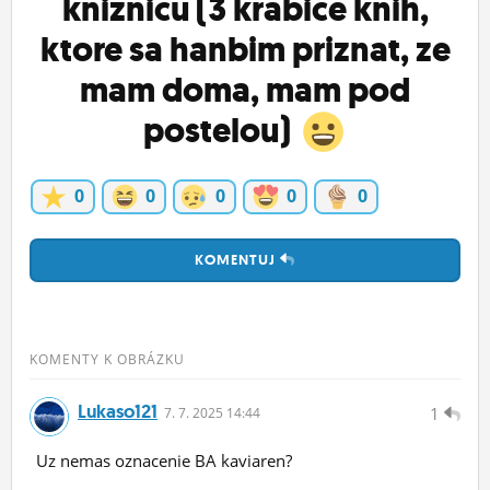
kniznicu (3 krabice knih,
ktore sa hanbim priznat, ze
mam doma, mam pod
postelou)
0
0
0
0
0
KOMENTUJ
KOMENTY K OBRÁZKU
Lukaso121
1
7.
7.
2025 14:44
Uz nemas oznacenie BA kaviaren?