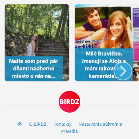
Milé Bravíčko.
Našla som pred pár
Jmenuji se Alojs a
dňami nádherné
mám takového
miesto u nás na...
kamaráda...
BIRDZ
O BIRDZ
Kontakty
Nastavenia súkromia
Pravidlá