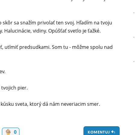
o skôr sa snažím privolať ten svoj. Hľadím na tvoju
y. Halucinácie, vidiny. Opúšťať svetlo je ťažké.
úť, utlmiť predsudkami. Som tu - môžme spolu nad
ev.
tvojich pier.
úsku sveta, ktorý dá nám neveriacim smer.
0
KOMENTUJ