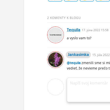
2 KOMENTY K BLOGU
Tequila
17.
júna
2022 15:58
a vyslo vam to?
Jankasimka
15.
júla
2022
zmenili sme si mi
@tequila
vedieť, že nevieme prečo t
Napíš svoj komentár