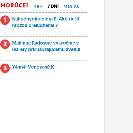
HORÚCE!
48H
7 DNÍ
MESIAC
1
Nahodnyokoloiduci1: Ako riešiť
hrozbu preľudnenia ?
2
Mahmut: Radostne vykročme v
ústrety prichádzajúcemu Svetlu!
3
Y4nn4: Venované K