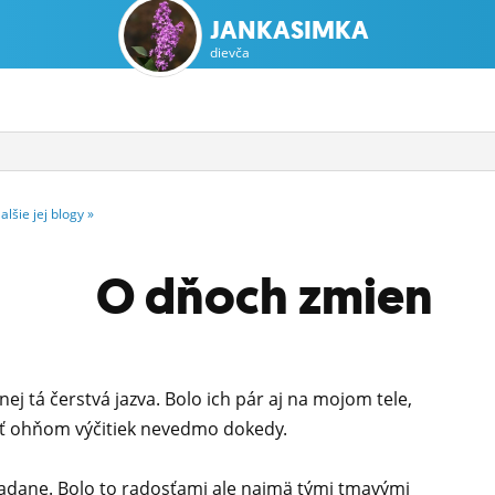
JANKASIMKA
dievča
alšie
jej
blogy
»
O dňoch zmien
nej tá čerstvá jazva. Bolo ich pár aj na mojom tele,
áliť ohňom výčitiek nevedmo dokedy.
adane. Bolo to radosťami ale najmä tými tmavými