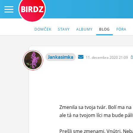
BIRDZ
DOMČEK
STAVY
ALBUMY
BLOG
FÓRA
Jankasimka
11.
decembra
2020 21:09
Ď
PRIHLÁS SA
ČINŽIAK
FÓRUM
STATUSY
Zmenila sa tvoja tvár. Bolí ma na 
BLOGY
ale tá na tvojom líci ma bude p
OBRÁZKY
Prešli sme zmenami. Vnútri. Neb