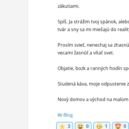
zákutiami.
ĽUDIA
MÔJ PROFIL
Spíš. Ja strážim tvoj spánok, aleb
tvár a sny sa mi miešajú do realit
NASTAVENIA
ROLETA
Prosím svieť, nenechaj sa zhasn
vecami žasnúť a vítať svet.
Objatie, bozk a ranných hodín sp
Studená káva, moje odpustenie z 
Nový domov a východ na malom k
Blog
3
0
1
0