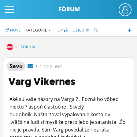
FÓRUM
NOVÉ
KATEGÓRIE
TOP
OŽILO
DZ
FÓRUM
PRIHLÁS SA
Savu
5.
3.
2012 18:09
Varg Vikernes
ČINŽIAK
FÓRUM
Aké sú vaše názory na Varga ? ..Pozná ho vôbec
STATUSY
niekto ? aspoň čiastočne ..Skvelý
hudobník..Naštartoval vypalovanie kostolov
BLOGY
..Väčšina ľudí si myslí že preto lebo je satanista ..Čo
nie je pravda..Sám Varg povedal že neznáša
OBRÁZKY