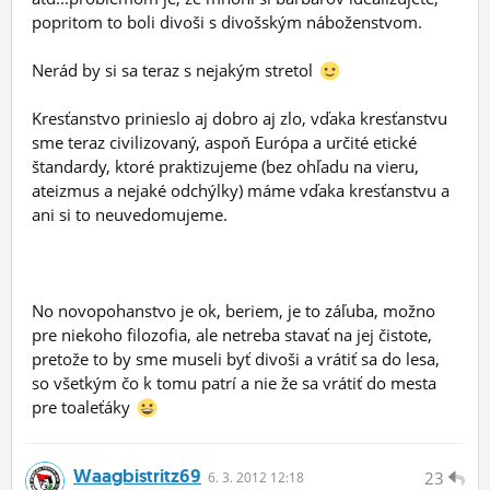
popritom to boli divoši s divošským náboženstvom.
Nerád by si sa teraz s nejakým stretol
Kresťanstvo prinieslo aj dobro aj zlo, vďaka kresťanstvu
sme teraz civilizovaný, aspoň Európa a určité etické
štandardy, ktoré praktizujeme (bez ohľadu na vieru,
ateizmus a nejaké odchýlky) máme vďaka kresťanstvu a
ani si to neuvedomujeme.
No novopohanstvo je ok, beriem, je to záľuba, možno
pre niekoho filozofia, ale netreba stavať na jej čistote,
pretože to by sme museli byť divoši a vrátiť sa do lesa,
so všetkým čo k tomu patrí a nie že sa vrátiť do mesta
pre toaleťáky
Waagbistritz69
23
6.
3.
2012 12:18