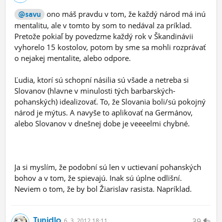
ono máš pravdu v tom, že každý národ má inú
@savu
mentalitu, ale v tomto by som to nedával za príklad.
Pretože pokiaľ by povedzme každý rok v Škandinávii
vyhorelo 15 kostolov, potom by sme sa mohli rozprávať
o nejakej mentalite, alebo odpore.
Ľudia, ktorí sú schopní násilia sú všade a netreba si
Slovanov (hlavne v minulosti tých barbarských-
pohanských) idealizovať. To, že Slovania boli/sú pokojný
národ je mýtus. A navyše to aplikovať na Germánov,
alebo Slovanov v dnešnej dobe je veeeelmi chybné.
Ja si myslím, že podobní sú len v uctievaní pohanských
bohov a v tom, že spievajú. Inak sú úplne odlišní.
Neviem o tom, že by bol Žiarislav rasista. Napríklad.
Tunidlo
39
6.
3.
2012 18:11