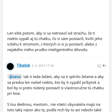
Len ešte potom, aby si sa netriasol od strachu, že ti
niekto vypáli aj tú chatku, čo si sám postavíš, kvôli jeho
vzťahu k stromom, z ktorých si si ju postavil, alebo z
nejakého iného prudko inteligentného dôvodu.
Tikalok
32
6.
3.
2012 17:18
tak ti teda želám, aby sa ti splnilo želanie a aby
@savu
sa predsa len našiel niekto, kto by ti vypálil príbytok a
bol by si preto nútený postaviť si vlastnoručne tú chatku
pri lese.
S tou dedinou, mestom.. nie všetci obyvatelia majú na
toto taký názor ako ty, podľa nich by to asi nebolo také