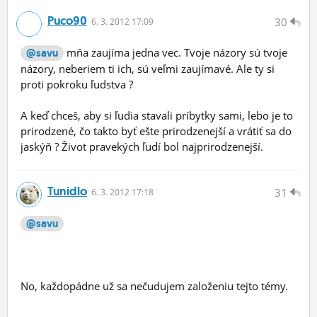
Puco90
30
6.
3.
2012 17:09
mňa zaujíma jedna vec. Tvoje názory sú tvoje
@savu
názory, neberiem ti ich, sú veľmi zaujímavé. Ale ty si
proti pokroku ľudstva ?
A keď chceš, aby si ľudia stavali príbytky sami, lebo je to
prirodzené, čo takto byť ešte prirodzenejší a vrátiť sa do
jaskýň ? Život pravekých ľudí bol najprirodzenejší.
Tunidlo
31
6.
3.
2012 17:18
@savu
No, každopádne už sa nečudujem založeniu tejto témy.