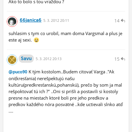
Ako to bolo s tou vraždou ?
66janica6
14
5.
3.
2012 20:11
suhlasim s tym co urobil, mam doma Vargsmal a plus je
este aj sexi.
Savu
15
5.
3.
2012 20:13
K tým kostolom..Budem citovať Varga ."Ak
@puco90
oni(kresťania) nerešpektujú našu
kultúru(predkresťanskú,pohanskú), prečo by som ja mal
rešpoktovať tú ich ?" ..Oni si prišli a postavili si kostoly
presne na miestach ktoré boli pre jeho predkov a
predkov každého nóra posvätné ..kde uctievali slnko atď
....