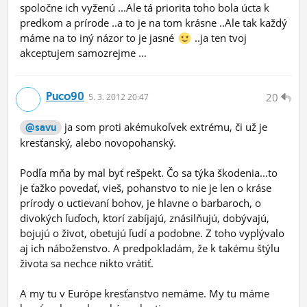
spoločne ich vyženú ...Ale tá priorita toho bola úcta k
predkom a prírode ..a to je na tom krásne ..Ale tak každý
máme na to iný názor to je jasné
..ja ten tvoj
akceptujem samozrejme ...
Puco90
20
5.
3.
2012 20:47
ja som proti akémukoľvek extrému, či už je
@savu
kresťanský, alebo novopohanský.
Podľa mňa by mal byť rešpekt. Čo sa týka škodenia...to
je ťažko povedať, vieš, pohanstvo to nie je len o kráse
prírody o uctievaní bohov, je hlavne o barbaroch, o
divokých ľuďoch, ktorí zabíjajú, znásilňujú, dobývajú,
bojujú o život, obetujú ľudí a podobne. Z toho vyplývalo
aj ich náboženstvo. A predpokladám, že k takému štýlu
života sa nechce nikto vrátiť.
A my tu v Európe kresťanstvo nemáme. My tu máme