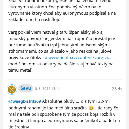
zabil 32 ranami nožom?), ešte nechal vedla mŕtveho
euronyma vlastnoručne podpísaný návrh na to
vyrovnanie ktorý chcel aby euronymous podpísal a na
základe toho ho našli flojdi
varg pokial viem nazval gitaru (španielsky ako aj
maurský pôvod) "negerským nástrojom" a prestal ju v
burzume používať) a trpí jebnutými antisemitskými
stihomamami, čo sa ukázalo v jeho reakcii na júlové
breivikove útoky -
» www.antifa.cz/content/varg-vi...
(pod článkom sú odkazy na ďalšie zaujímavé texty na
tému metal)
Savu
25
6.
3.
2012 13:11
Absolutné bludy ...To s tými 32-mi
@waagbistritz69
bodnými ranami je iba mediálna sračka
..tie rany čo
mal na tele boli spôsobené tým že počas boja rozbili v
miestnosti lampu a euronymous sa pošmikol a padol na
tie črepiny ...