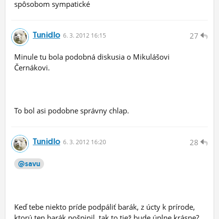
spôsobom sympatické
Tunidlo
27
6.
3.
2012 16:15
Minule tu bola podobná diskusia o Mikulášovi
Černákovi.
To bol asi podobne správny chlap.
Tunidlo
28
6.
3.
2012 16:20
@savu
Keď tebe niekto príde podpáliť barák, z úcty k prírode,
ktorú ten barák pošpinil, tak to tiež bude úplne krásne?