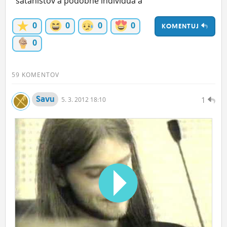
satanistov a podobné individuá a
ĽUDIA
0
0
0
0
KOMENTUJ
MÔJ PROFIL
0
NASTAVENIA
ROLETA
59 KOMENTOV
Savu
1
5.
3.
2012 18:10