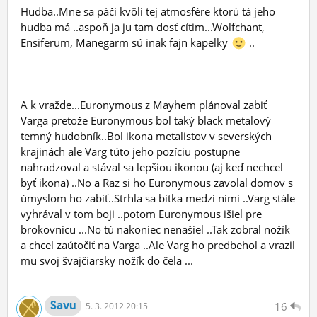
Hudba..Mne sa páči kvôli tej atmosfére ktorú tá jeho
hudba má ..aspoň ja ju tam dosť cítim...Wolfchant,
Ensiferum, Manegarm sú inak fajn kapelky
..
A k vražde...Euronymous z Mayhem plánoval zabiť
Varga pretože Euronymous bol taký black metalový
temný hudobník..Bol ikona metalistov v severských
krajinách ale Varg túto jeho pozíciu postupne
nahradzoval a stával sa lepšiou ikonou (aj keď nechcel
byť ikona) ..No a Raz si ho Euronymous zavolal domov s
úmyslom ho zabiť..Strhla sa bitka medzi nimi ..Varg stále
vyhrával v tom boji ..potom Euronymous išiel pre
brokovnicu ...No tú nakoniec nenašiel ..Tak zobral nožík
a chcel zaútočiť na Varga ..Ale Varg ho predbehol a vrazil
mu svoj švajčiarsky nožík do čela ...
Savu
16
5.
3.
2012 20:15