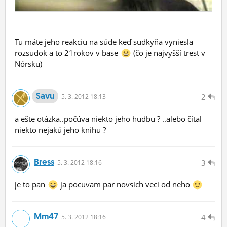
Tu máte jeho reakciu na súde keď sudkyňa vyniesla
rozsudok a to 21rokov v base
(čo je najvyšší trest v
Nórsku)
Savu
2
5.
3.
2012 18:13
a ešte otázka..počúva niekto jeho hudbu ? ..alebo čítal
niekto nejakú jeho knihu ?
Bress
3
5.
3.
2012 18:16
je to pan
ja pocuvam par novsich veci od neho
Mm47
4
5.
3.
2012 18:16