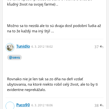
kľudný život na svojej farme) ..
Možno sa to nezdá ale to sú dvaja dosť podobní ľudia až
na to že každý ma iný štýl ...
Tunidlo
37
6.
3.
2012 18:02
@savu
Rovnako nie je len tak sa zo dňa na deň vzdať
ubytovania, na ktoré niekto robil celý život, ale to by ti
evidentne neprekážalo.
Puco90
38
6.
3.
2012 18:06