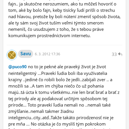
fajn.. ja skutočne nerozumiem, ako tu môžeš hovoriť o
tom, aké by bolo fajn, keby tisícky ľudí prišli o strechu
nad hlavou, pretože by boli nútení zmeniť spôsob života,
ale ty sám svoj život tuším veľmi týmto smerom
nemeníš, čo usudzujem z toho, že s tebou práve
komunikujem prostredníctvom internetu.
Savu
33
6.
3.
2012 17:36
no to je pekné ale praveký život je život
@puco90
neinteligentný ...Pravekí ľudia boli iba využívatelia
krajiny ..jediné čo robili bolo že jedli..zabíjali zver .. a
množili sa ..A tam im chýba niečo čo už pohania
majú..tá úcta k tomu všetkému..nie len brať brať a brať z
tej prírody ale aj poďakovať určitým spôsobom tej
prírode... Toto pravekí ľudia nemali no ..nemali také
zmýšľanie..nemali takmer žiadnu
inteligenciu..city..atď..Takže takáto prirodzenosť nie je
pre mňa ... No otázka je čo myslíš tým pokrokom