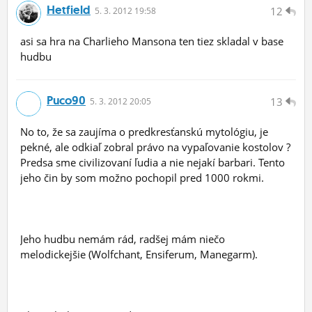
Hetfield
12
5.
3.
2012 19:58
asi sa hra na Charlieho Mansona ten tiez skladal v base
hudbu
Puco90
13
5.
3.
2012 20:05
No to, že sa zaujíma o predkresťanskú mytológiu, je
pekné, ale odkiaľ zobral právo na vypaľovanie kostolov ?
Predsa sme civilizovaní ľudia a nie nejakí barbari. Tento
jeho čin by som možno pochopil pred 1000 rokmi.
Jeho hudbu nemám rád, radšej mám niečo
melodickejšie (Wolfchant, Ensiferum, Manegarm).