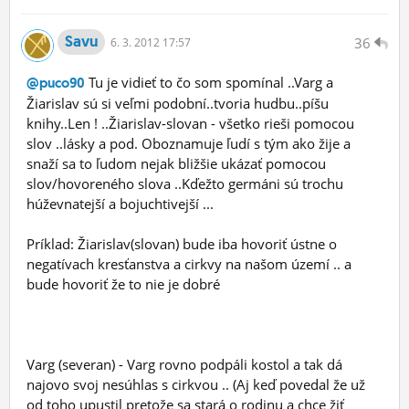
Savu
36
6.
3.
2012 17:57
Tu je vidieť to čo som spomínal ..Varg a
@puco90
Žiarislav sú si veľmi podobní..tvoria hudbu..píšu
knihy..Len ! ..Žiarislav-slovan - všetko rieši pomocou
slov ..lásky a pod. Oboznamuje ľudí s tým ako žije a
snaží sa to ľudom nejak bližšie ukázať pomocou
slov/hovoreného slova ..Kďežto germáni sú trochu
húževnatejší a bojuchtivejší ...
Príklad: Žiarislav(slovan) bude iba hovoriť ústne o
negatívach kresťanstva a cirkvy na našom území .. a
bude hovoriť že to nie je dobré
Varg (severan) - Varg rovno podpáli kostol a tak dá
najovo svoj nesúhlas s cirkvou .. (Aj keď povedal že už
od toho upustil pretože sa stará o rodinu a chce žiť