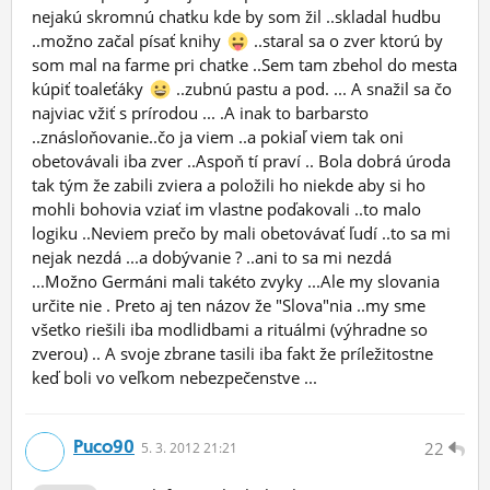
nejakú skromnú chatku kde by som žil ..skladal hudbu
..možno začal písať knihy
..staral sa o zver ktorú by
som mal na farme pri chatke ..Sem tam zbehol do mesta
kúpiť toaleťáky
..zubnú pastu a pod. ... A snažil sa čo
najviac vžiť s prírodou ... .A inak to barbarsto
..znásloňovanie..čo ja viem ..a pokiaľ viem tak oni
obetovávali iba zver ..Aspoň tí praví .. Bola dobrá úroda
tak tým že zabili zviera a položili ho niekde aby si ho
mohli bohovia vziať im vlastne poďakovali ..to malo
logiku ..Neviem prečo by mali obetovávať ľudí ..to sa mi
nejak nezdá ...a dobývanie ? ..ani to sa mi nezdá
...Možno Germáni mali takéto zvyky ...Ale my slovania
určite nie . Preto aj ten názov že "Slova"nia ..my sme
všetko riešili iba modlidbami a rituálmi (výhradne so
zverou) .. A svoje zbrane tasili iba fakt že príležitostne
keď boli vo veľkom nebezpečenstve ...
Puco90
22
5.
3.
2012 21:21