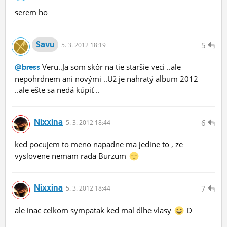
serem ho
Savu
5
5.
3.
2012 18:19
Veru..Ja som skôr na tie staršie veci ..ale
@bress
nepohrdnem ani novými ..Už je nahratý album 2012
..ale ešte sa nedá kúpiť ..
Nixxina
6
5.
3.
2012 18:44
ked pocujem to meno napadne ma jedine to , ze
vyslovene nemam rada Burzum
Nixxina
7
5.
3.
2012 18:44
ale inac celkom sympatak ked mal dlhe vlasy
D