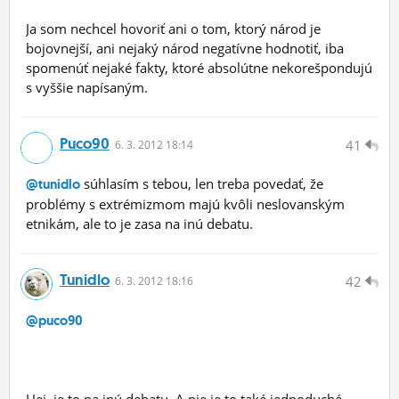
Ja som nechcel hovoriť ani o tom, ktorý národ je
bojovnejší, ani nejaký národ negatívne hodnotiť, iba
spomenúť nejaké fakty, ktoré absolútne nekorešpondujú
s vyššie napísaným.
Puco90
41
6.
3.
2012 18:14
súhlasím s tebou, len treba povedať, že
@tunidlo
problémy s extrémizmom majú kvôli neslovanským
etnikám, ale to je zasa na inú debatu.
Tunidlo
42
6.
3.
2012 18:16
@puco90