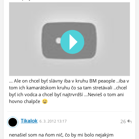
... Ale on chcel byť slávny iba v kruhu BM peaople ..iba v
tom ich kamarátskom kruhu čo sa tam stretávali ..chcel
byť ich vodca a chcel byť najtrvrdší ...Nevieš o tom ani
hovno chalpče
Tikalok
26
6.
3.
2012 13:17
nenašiel som na ňom nič, čo by mi bolo nejakým