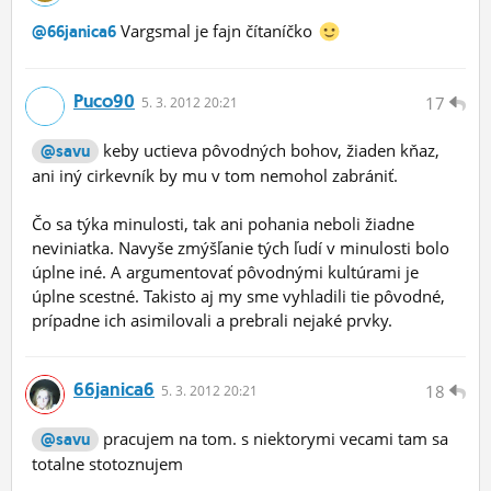
Vargsmal je fajn čítaníčko
@66janica6
Puco90
17
5.
3.
2012 20:21
keby uctieva pôvodných bohov, žiaden kňaz,
@savu
ani iný cirkevník by mu v tom nemohol zabrániť.
Čo sa týka minulosti, tak ani pohania neboli žiadne
neviniatka. Navyše zmýšľanie tých ľudí v minulosti bolo
úplne iné. A argumentovať pôvodnými kultúrami je
úplne scestné. Takisto aj my sme vyhladili tie pôvodné,
prípadne ich asimilovali a prebrali nejaké prvky.
66janica6
18
5.
3.
2012 20:21
pracujem na tom. s niektorymi vecami tam sa
@savu
totalne stotoznujem