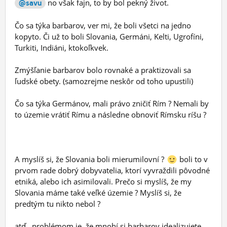
no však fajn, to by bol pekný život.
@savu
Čo sa týka barbarov, ver mi, že boli všetci na jedno
kopyto. Či už to boli Slovania, Germáni, Kelti, Ugrofíni,
Turkiti, Indiáni, ktokoľkvek.
Zmýšľanie barbarov bolo rovnaké a praktizovali sa
ľudské obety. (samozrejme neskôr od toho upustili)
Čo sa týka Germánov, mali právo zničiť Rím ? Nemali by
to územie vrátiť Rímu a následne obnoviť Rímsku ríšu ?
A myslíš si, že Slovania boli mierumilovní ?
boli to v
prvom rade dobrý dobyvatelia, ktorí vyvraždili pôvodné
etniká, alebo ich asimilovali. Prečo si myslíš, že my
Slovania máme také veľké územie ? Myslíš si, že
predtým tu nikto nebol ?
atď...problémom je, že mnohí si barbarov idealizujete,