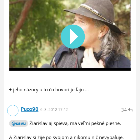
+ jeho názory a to čo hovorí je fajn ...
Puco90
34
6.
3.
2012 17:42
Žiarislav aj spieva, má veľmi pekné piesne.
@savu
A Žiarislav si žije po svojom a nikomu nič nevypaľuje.