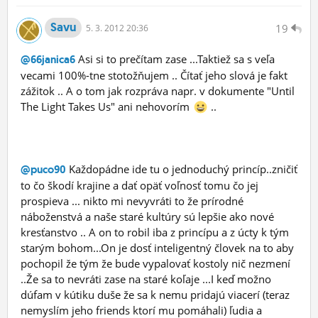
Savu
19
5.
3.
2012 20:36
Asi si to prečítam zase ...Taktiež sa s veľa
@66janica6
vecami 100%-tne stotožňujem .. Čítať jeho slová je fakt
zážitok .. A o tom jak rozpráva napr. v dokumente "Until
The Light Takes Us" ani nehovorím
..
Každopádne ide tu o jednoduchý princíp..zničiť
@puco90
to čo škodí krajine a dať opäť voľnosť tomu čo jej
prospieva ... nikto mi nevyvráti to že prírodné
náboženstvá a naše staré kultúry sú lepšie ako nové
kresťanstvo .. A on to robil iba z princípu a z úcty k tým
starým bohom...On je dosť inteligentný človek na to aby
pochopil že tým že bude vypalovať kostoly nič nezmení
..Že sa to nevráti zase na staré koľaje ...I keď možno
dúfam v kútiku duše že sa k nemu pridajú viacerí (teraz
nemyslím jeho friends ktorí mu pomáhali) ľudia a