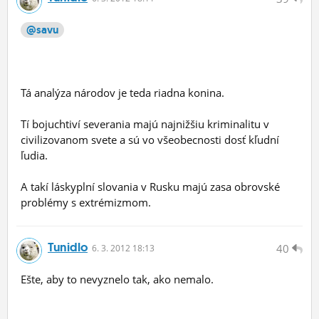
@savu
Tá analýza národov je teda riadna konina.
Tí bojuchtiví severania majú najnižšiu kriminalitu v
civilizovanom svete a sú vo všeobecnosti dosť kľudní
ľudia.
A takí láskyplní slovania v Rusku majú zasa obrovské
problémy s extrémizmom.
Tunidlo
40
6.
3.
2012 18:13
Ešte, aby to nevyznelo tak, ako nemalo.