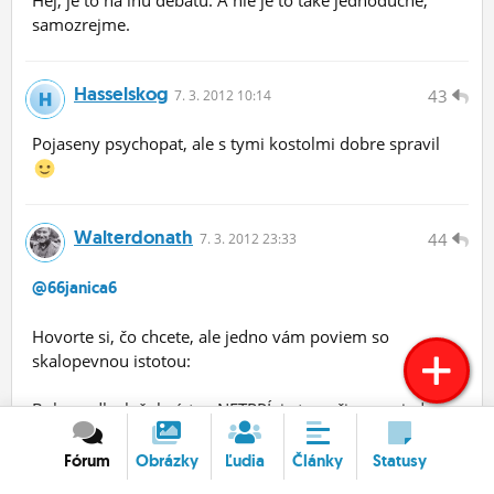
Hej, je to na inú debatu. A nie je to také jednoduché,
samozrejme.
Hasselskog
43
7.
3.
2012 10:14
Pojaseny psychopat, ale s tymi kostolmi dobre spravil
Walterdonath
44
7.
3.
2012 23:33
@66janica6
Hovorte si, čo chcete, ale jedno vám poviem so
skalopevnou istotou:
Boh modloslužobníctvo NETRPÍ, je to voči nemu jedna z
najhlbších urážok a podobné veci boli vždy znamením
budúceho zaslúženého utrpenia pre národy, ktoré sa
Fórum
Obrázky
Ľudia
Články
Statusy
oddali podobným zvrátenostiam.