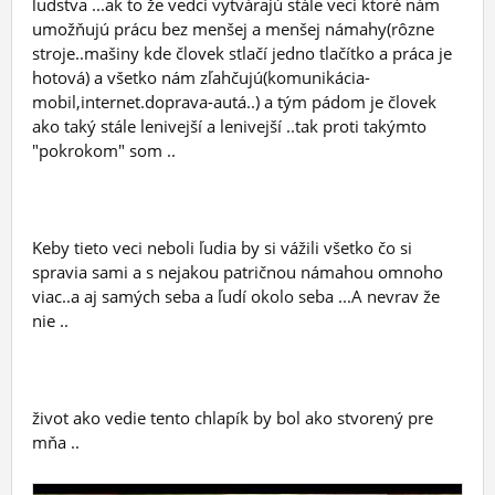
ľudstva ...ak to že vedci vytvárajú stále veci ktoré nám
umožňujú prácu bez menšej a menšej námahy(rôzne
stroje..mašiny kde človek stlačí jedno tlačítko a práca je
hotová) a všetko nám zľahčujú(komunikácia-
mobil,internet.doprava-autá..) a tým pádom je človek
ako taký stále lenivejší a lenivejší ..tak proti takýmto
"pokrokom" som ..
Keby tieto veci neboli ľudia by si vážili všetko čo si
spravia sami a s nejakou patričnou námahou omnoho
viac..a aj samých seba a ľudí okolo seba ...A nevrav že
nie ..
život ako vedie tento chlapík by bol ako stvorený pre
mňa ..