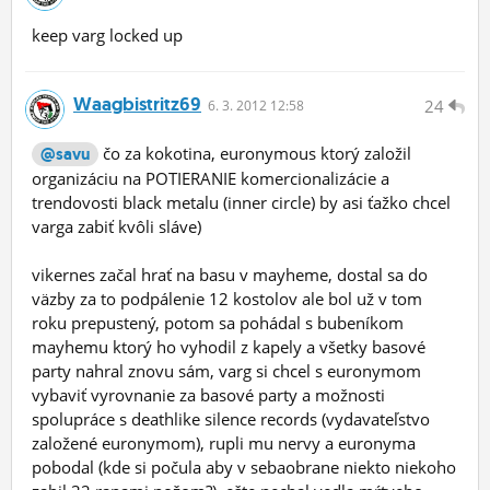
keep varg locked up
Waagbistritz69
24
6.
3.
2012 12:58
čo za kokotina, euronymous ktorý založil
@savu
organizáciu na POTIERANIE komercionalizácie a
trendovosti black metalu (inner circle) by asi ťažko chcel
varga zabiť kvôli sláve)
vikernes začal hrať na basu v mayheme, dostal sa do
väzby za to podpálenie 12 kostolov ale bol už v tom
roku prepustený, potom sa pohádal s bubeníkom
mayhemu ktorý ho vyhodil z kapely a všetky basové
party nahral znovu sám, varg si chcel s euronymom
vybaviť vyrovnanie za basové party a možnosti
spolupráce s deathlike silence records (vydavateľstvo
založené euronymom), rupli mu nervy a euronyma
pobodal (kde si počula aby v sebaobrane niekto niekoho