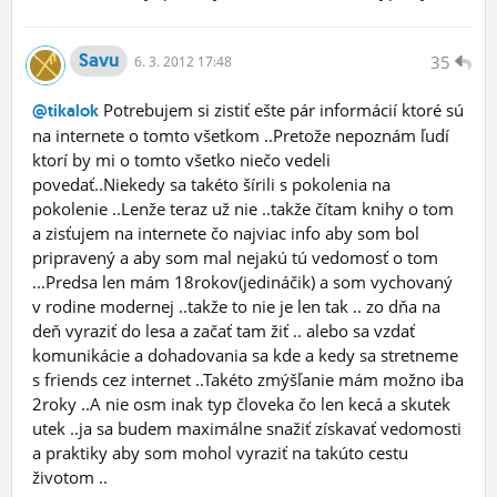
Savu
35
6.
3.
2012 17:48
Potrebujem si zistiť ešte pár informácií ktoré sú
@tikalok
na internete o tomto všetkom ..Pretože nepoznám ľudí
ktorí by mi o tomto všetko niečo vedeli
povedať..Niekedy sa takéto šírili s pokolenia na
pokolenie ..Lenže teraz už nie ..takže čítam knihy o tom
a zisťujem na internete čo najviac info aby som bol
pripravený a aby som mal nejakú tú vedomosť o tom
...Predsa len mám 18rokov(jedináčik) a som vychovaný
v rodine modernej ..takže to nie je len tak .. zo dňa na
deň vyraziť do lesa a začať tam žiť .. alebo sa vzdať
komunikácie a dohadovania sa kde a kedy sa stretneme
s friends cez internet ..Takéto zmýšľanie mám možno iba
2roky ..A nie osm inak typ človeka čo len kecá a skutek
utek ..ja sa budem maximálne snažiť získavať vedomosti
a praktiky aby som mohol vyraziť na takúto cestu
životom ..