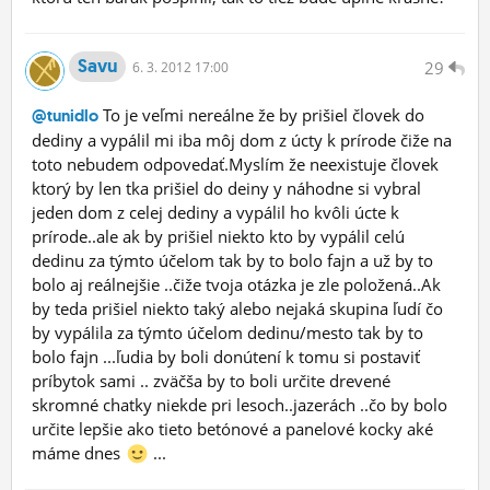
Savu
29
6.
3.
2012 17:00
To je veľmi nereálne že by prišiel človek do
@tunidlo
dediny a vypálil mi iba môj dom z úcty k prírode čiže na
toto nebudem odpovedať.Myslím že neexistuje človek
ktorý by len tka prišiel do deiny y náhodne si vybral
jeden dom z celej dediny a vypálil ho kvôli úcte k
prírode..ale ak by prišiel niekto kto by vypálil celú
dedinu za týmto účelom tak by to bolo fajn a už by to
bolo aj reálnejšie ..čiže tvoja otázka je zle položená..Ak
by teda prišiel niekto taký alebo nejaká skupina ľudí čo
by vypálila za týmto účelom dedinu/mesto tak by to
bolo fajn ...ľudia by boli donútení k tomu si postaviť
príbytok sami .. zväčša by to boli určite drevené
skromné chatky niekde pri lesoch..jazerách ..čo by bolo
určite lepšie ako tieto betónové a panelové kocky aké
máme dnes
...