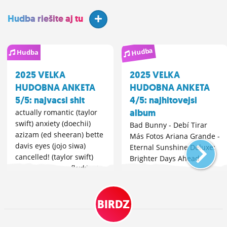
Hudba riešite aj tu
Hudba
Hudba
2025 VELKA
2025 VELKA
HUDOBNA ANKETA
HUDOBNA ANKETA
5/5: najvacsi shit
4/5: najhitovejsi
album
actually romantic (taylor
swift) anxiety (doechii)
Bad Bunny - Debí Tirar
azizam (ed sheeran) bette
Más Fotos Ariana Grande -
davis eyes (jojo siwa)
Eternal Sunshine Deluxe:
cancelled! (taylor swift)
Brighter Days Ahead
dig on(a) (frayer flexking)
Kendrick Lamar - GNX
fat juicy & wet (sexyy red)
Billie Eilish - Hit Me Hard
friend of mine (rihanna)
And Soft The Weeknd -
heil hitler (ye) mystical
BIRDZ
Hurry Up Tomorrow 00XO
magical (benson...
Morgan Wallen - I'm The
Problem...