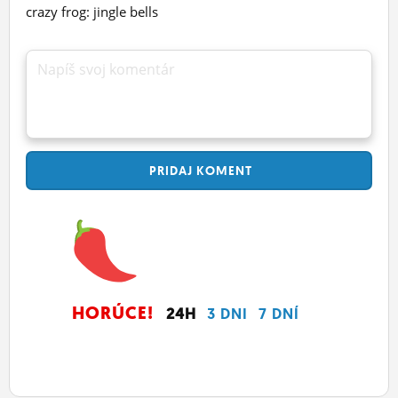
crazy frog: jingle bells
Napíš svoj komentár
PRIDAJ
KOMENT
HORÚCE!
24H
3 DNI
7 DNÍ