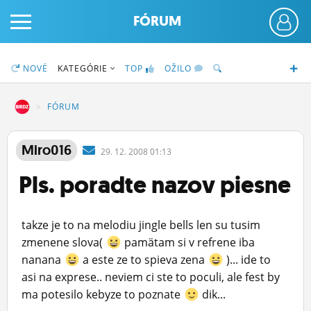
FÓRUM
NOVÉ
KATEGÓRIE
TOP
OŽILO
DZ
FÓRUM
PRIHLÁS SA
Miro016
29.
12.
2008 01:13
Pls. poradte nazov piesne
ČINŽIAK
FÓRUM
takze je to na melodiu jingle bells len su tusim
STATUSY
zmenene slova(
pamätam si v refrene iba
nanana
a este ze to spieva zena
)... ide to
BLOGY
asi na exprese.. neviem ci ste to poculi, ale fest by
ma potesilo kebyze to poznate
dik...
OBRÁZKY