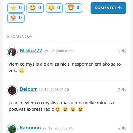
ĽUDIA
0
0
0
0
KOMENTUJ
0
MÔJ PROFIL
NASTAVENIA
6 KOMENTOV
ROLETA
Misho777
1
29.
12.
2008 01:21
viem co myslis ale ani za nic si nespomeniem ako sa to
vola
Delpurr
2
29.
12.
2008 01:26
ja ani neviem co myslis a mas u mna velke minus ze
pocuvas express radio
Kaboooo
3
29.
12.
2008 02:14