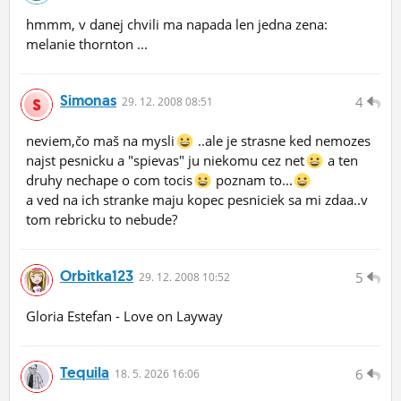
hmmm, v danej chvili ma napada len jedna zena:
melanie thornton ...
Simonas
4
29.
12.
2008 08:51
neviem,čo maš na mysli
..ale je strasne ked nemozes
najst pesnicku a "spievas" ju niekomu cez net
a ten
druhy nechape o com tocis
poznam to...
a ved na ich stranke maju kopec pesniciek sa mi zdaa..v
tom rebricku to nebude?
Orbitka123
5
29.
12.
2008 10:52
Gloria Estefan - Love on Layway
Tequila
6
18.
5.
2026 16:06