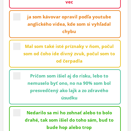
vec
ĽUDIA
ja som kávovar opravil podľa youtube
MÔJ PROFIL
anglického videa, kde som si vyhľadal
NASTAVENIA
chybu
ROLETA
Mal som také isté príznaky v ňom, počul
som od čoho ide divný zvuk, počul som to
od čerpadla
Pričom som išiel aj do risku, lebo to
nemuselo byť ono, no na 90% som bol
presvedčený ako lajk a zo zdravého
úsudku
Nedarilo sa mi ho zohnať alebo to bolo
drahé, tak som išiel do toho sám, bud to
bude hop alebo trop