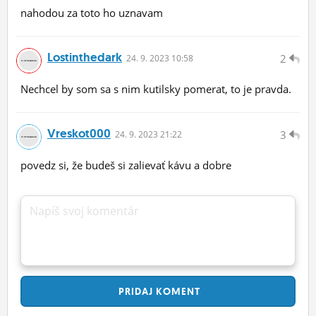
nahodou za toto ho uznavam
Lostinthedark
2
24.
9.
2023 10:58
Nechcel by som sa s nim kutilsky pomerat, to je pravda.
Vreskot000
3
24.
9.
2023 21:22
povedz si, že budeš si zalievať kávu a dobre
Napíš svoj komentár
PRIDAJ
KOMENT