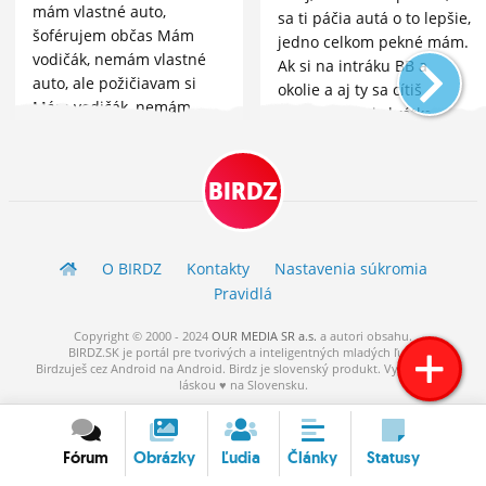
mám vlastné auto,
sa ti páčia autá o to lepšie,
šoférujem občas Mám
jedno celkom pekné mám.
vodičák, nemám vlastné
Ak si na intráku BB a
auto, ale požičiavam si
okolie a aj ty sa cítiš
Mám vodičák, nemám
osamelo, že ti skrátka
auto, nešoférujem
niečo chýba, tak mi daj
Nemám vodičák, ale mám
prosím vedieť a...
v pláne...
BIRDZ
O BIRDZ
Kontakty
Nastavenia súkromia
Pravidlá
Copyright © 2000 - 2024
OUR MEDIA SR a.s.
a
autori
obsahu.
BIRDZ.SK je portál pre tvorivých a inteligentných mladých ľudí.
Birdzuješ cez Android na Android. Birdz je slovenský produkt. Vytvorené s
láskou ♥ na Slovensku.
Fórum
Obrázky
Ľudia
Články
Statusy