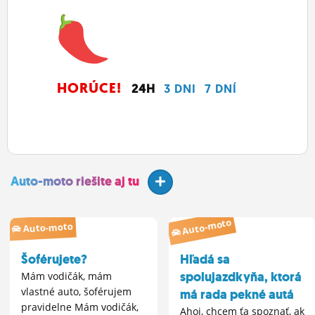
HORÚCE!
24H
3 DNI
7 DNÍ
Auto-moto riešite aj tu
Auto-moto
Auto-moto
Šoférujete?
Hľadá sa
spolujazdkyňa, ktorá
Mám vodičák, mám
vlastné auto, šoférujem
má rada pekné autá
pravidelne Mám vodičák,
Ahoj, chcem ťa spoznať, ak