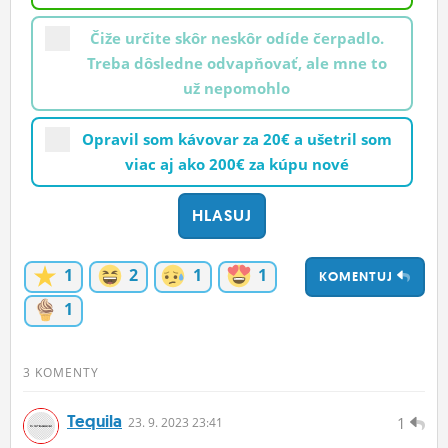
Čiže určite skôr neskôr odíde čerpadlo.
Treba dôsledne odvapňovať, ale mne to
už nepomohlo
Opravil som kávovar za 20€ a ušetril som
viac aj ako 200€ za kúpu nové
1
2
1
1
KOMENTUJ
1
3 KOMENTY
Tequila
1
23.
9.
2023 23:41