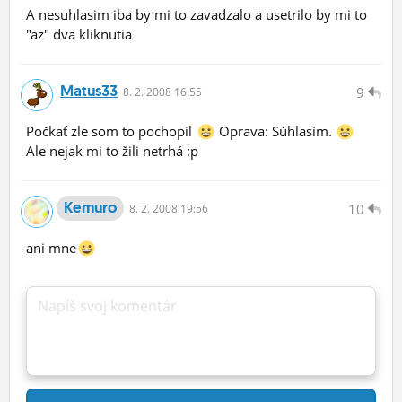
A nesuhlasim iba by mi to zavadzalo a usetrilo by mi to
"az" dva kliknutia
Matus33
9
8.
2.
2008 16:55
Počkať zle som to pochopil
Oprava: Súhlasím.
Ale nejak mi to žili netrhá :p
Kemuro
10
8.
2.
2008 19:56
ani mne
Napíš svoj komentár