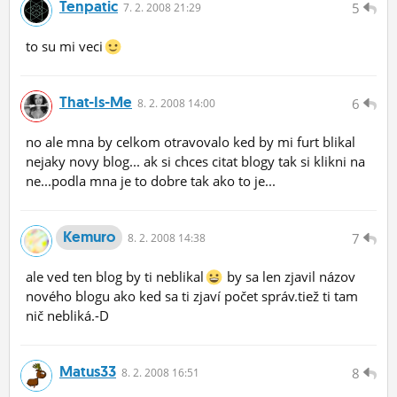
Tenpatic
5
7.
2.
2008 21:29
to su mi veci
That-Is-Me
6
8.
2.
2008 14:00
no ale mna by celkom otravovalo ked by mi furt blikal
nejaky novy blog... ak si chces citat blogy tak si klikni na
ne...podla mna je to dobre tak ako to je...
Kemuro
7
8.
2.
2008 14:38
ale ved ten blog by ti neblikal
by sa len zjavil názov
nového blogu ako ked sa ti zjaví počet správ.tiež ti tam
nič nebliká.-D
Matus33
8
8.
2.
2008 16:51