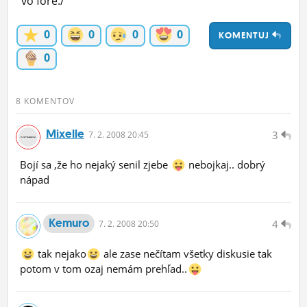
vo fore:/
ĽUDIA
0
0
0
0
KOMENTUJ
MÔJ PROFIL
0
NASTAVENIA
ROLETA
8 KOMENTOV
Mixelle
3
7.
2.
2008 20:45
Bojí sa ,že ho nejaký senil zjebe
nebojkaj.. dobrý
nápad
Kemuro
4
7.
2.
2008 20:50
tak nejako
ale zase nečítam všetky diskusie tak
potom v tom ozaj nemám prehľad..