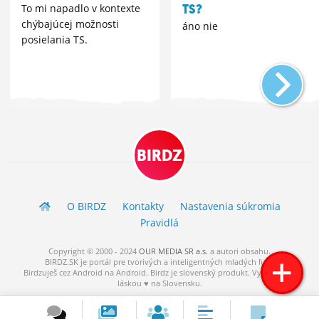
TS?
To mi napadlo v kontexte
chýbajúcej možnosti
áno nie
posielania TS.
BIRDZ
O BIRDZ
Kontakty
Nastavenia súkromia
Pravidlá
Copyright © 2000 - 2024
OUR MEDIA SR a.s.
a
autori
obsahu.
BIRDZ.SK je portál pre tvorivých a inteligentných mladých ľudí.
Birdzuješ cez Android na Android. Birdz je slovenský produkt. Vytvorené s
láskou ♥ na Slovensku.