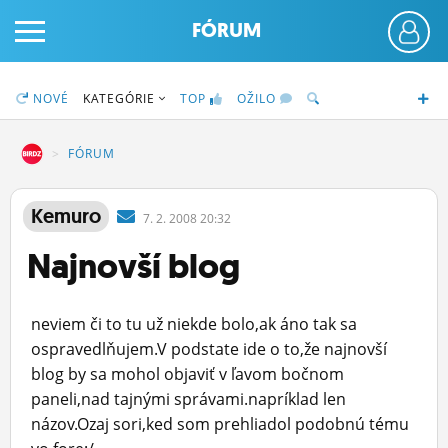
FÓRUM
NOVÉ
KATEGÓRIE
TOP
OŽILO
DZ
FÓRUM
PRIHLÁS SA
Kemuro
7.
2.
2008 20:32
Najnovší blog
ČINŽIAK
FÓRUM
neviem či to tu už niekde bolo,ak áno tak sa
STATUSY
ospravedlňujem.V podstate ide o to,že najnovší
blog by sa mohol objaviť v ľavom bočnom
BLOGY
paneli,nad tajnými správami.napríklad len
názov.Ozaj sori,ked som prehliadol podobnú tému
OBRÁZKY