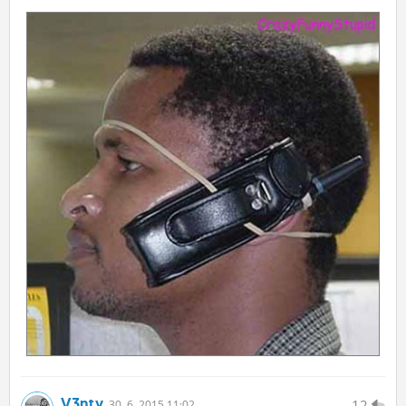
V3nty
12
30.
6.
2015 11:02