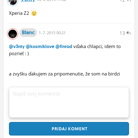
Xperia Z2
Blanc
13
1.
7.
2015 00:21
vďaka chlapci, idem to
@v3nty
@kosmiklove
@finrod
pozrieť : )
a zvyšku ďakujem za pripomenutie, že som na birdzi
Napíš svoj komentár
PRIDAJ
KOMENT