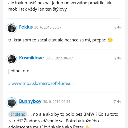
ale inak musíš poznať jedno univerzálne pravidlo, ak
mobil tak vždy len ten štýlový
Feklus
5
30.
6.
2015 05:37
tri krat som to zacal citat ale nechce sa mi, prepac
Kosmiklove
6
30.
6.
2015 06:47
jedine toto
» www.mp3.sk/microsoft-lumia...
Bunnyboy
7
30.
6.
2015 06:54
... no ale ako by to bolo bez BMW ? Čo sú toto
@blanc
za reči? Žiadne vzdávanie sa! Potreba každého
adolescenta musí byť skalná ako Peter
...