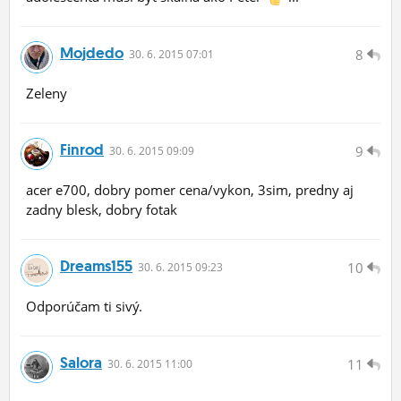
Mojdedo
8
30.
6.
2015 07:01
Zeleny
Finrod
9
30.
6.
2015 09:09
acer e700, dobry pomer cena/vykon, 3sim, predny aj
zadny blesk, dobry fotak
Dreams155
10
30.
6.
2015 09:23
Odporúčam ti sivý.
Salora
11
30.
6.
2015 11:00