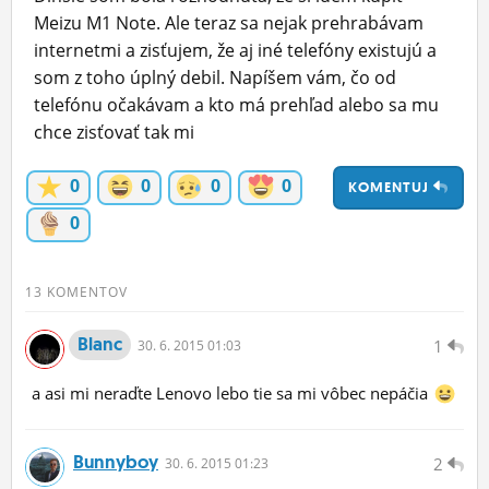
Meizu M1 Note. Ale teraz sa nejak prehrabávam
ĽUDIA
internetmi a zisťujem, že aj iné telefóny existujú a
MÔJ PROFIL
som z toho úplný debil. Napíšem vám, čo od
telefónu očakávam a kto má prehľad alebo sa mu
NASTAVENIA
chce zisťovať tak mi
ROLETA
0
0
0
0
KOMENTUJ
0
13 KOMENTOV
Blanc
1
30.
6.
2015 01:03
a asi mi neraďte Lenovo lebo tie sa mi vôbec nepáčia
Bunnyboy
2
30.
6.
2015 01:23