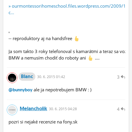
» ourmontessorihomeschool.files.wordpress.com/2009/10/
c...
-- reproduktory aj na handsfree
Ja som takto 3 roky telefonoval s kamarátmi a teraz sa vozí
BMW a nemusím chodiť do roboty ani
....
Blanc
3
30.
6.
2015 01:42
ale ja nepotrebujem BMW : )
@bunnyboy
Melancholik
4
30.
6.
2015 04:28
pozri si nejaké recenzie na fony.sk