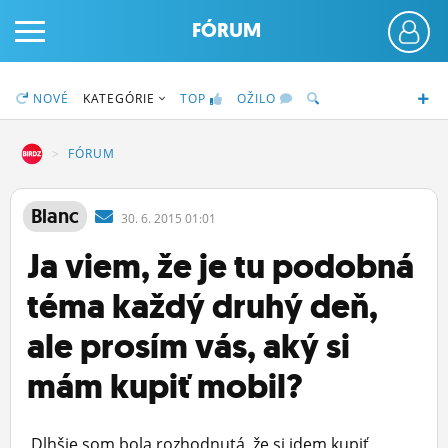
FÓRUM
NOVÉ
KATEGÓRIE
TOP
OŽILO
DZ
FÓRUM
PRIHLÁS SA
Blanc
30.
6.
2015 01:01
Ja viem, že je tu podobná
ČINŽIAK
téma každý druhý deň,
FÓRUM
ale prosím vás, aký si
STATUSY
mám kupiť mobil?
BLOGY
OBRÁZKY
Dlhšie som bola rozhodnutá, že si idem kupiť