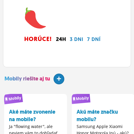
HORÚCE!
24H
3 DNI
7 DNÍ
Mobily riešite aj tu
Mobily
Mobily
Aké máte zvonenie
Akú máte značku
na mobile?
mobilu?
Ja "flowing water", ale
Samsung Apple Xiaomi
neviem vám to dohľadať.
Honor Motorola Inú - akú?