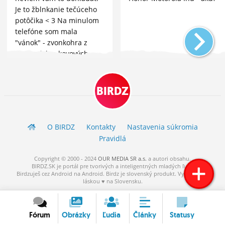
Je to žblnkanie tečúceho
potôčika < 3 Na minulom
telefóne som mala
"vánok" - zvonkohra z
drevených a kovových
komponentov < 3 To sa mi
páčilo ešte viac. ...
BIRDZ
O BIRDZ
Kontakty
Nastavenia súkromia
Pravidlá
Copyright © 2000 - 2024
OUR MEDIA SR a.s.
a
autori
obsahu.
BIRDZ.SK je portál pre tvorivých a inteligentných mladých ľudí.
Birdzuješ cez Android na Android. Birdz je slovenský produkt. Vytvorené s
láskou ♥ na Slovensku.
Fórum
Obrázky
Ľudia
Články
Statusy