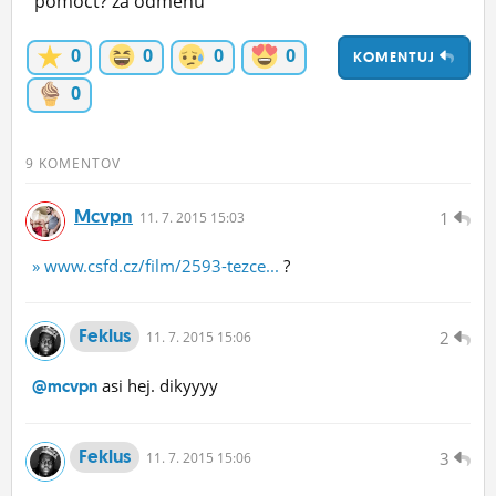
pomoct? za odmenu
ĽUDIA
0
0
0
0
KOMENTUJ
MÔJ PROFIL
0
NASTAVENIA
ROLETA
9 KOMENTOV
Mcvpn
1
11.
7.
2015 15:03
» www.csfd.cz/film/2593-tezce...
?
Feklus
2
11.
7.
2015 15:06
asi hej. dikyyyy
@mcvpn
Feklus
3
11.
7.
2015 15:06