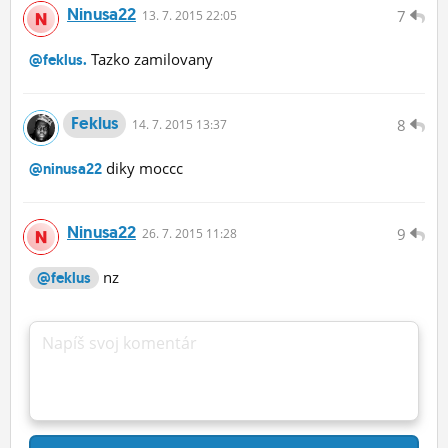
Ninusa22
7
13.
7.
2015 22:05
Tazko zamilovany
@feklus.
Feklus
8
14.
7.
2015 13:37
diky moccc
@ninusa22
Ninusa22
9
26.
7.
2015 11:28
nz
@feklus
Napíš svoj komentár