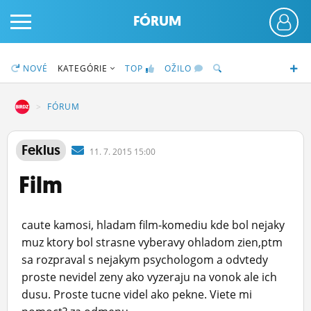
FÓRUM
NOVÉ
KATEGÓRIE
TOP
OŽILO
DZ
FÓRUM
PRIHLÁS SA
Feklus
11.
7.
2015 15:00
Film
ČINŽIAK
FÓRUM
caute kamosi, hladam film-komediu kde bol nejaky
STATUSY
muz ktory bol strasne vyberavy ohladom zien,ptm
sa rozpraval s nejakym psychologom a odvtedy
BLOGY
proste nevidel zeny ako vyzeraju na vonok ale ich
dusu. Proste tucne videl ako pekne. Viete mi
OBRÁZKY