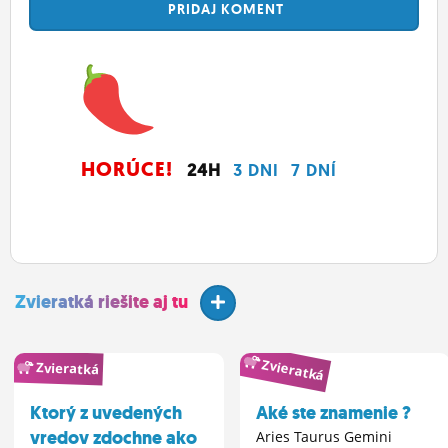
PRIDAJ
KOMENT
HORÚCE!
24H
3 DNI
7 DNÍ
Zvieratká riešite aj tu
Zvieratká
Zvieratká
Ktorý z uvedených
Aké ste znamenie ?
vredov zdochne ako
Aries Taurus Gemini