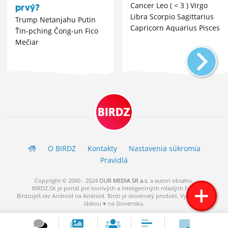
Cancer Leo ( < 3 ) Virgo
prvý?
Libra Scorpio Sagittarius
Trump Netanjahu Putin
Capricorn Aquarius Pisces
Ťin-pching Čong-un Fico
Mečiar
BIRDZ
O BIRDZ
Kontakty
Nastavenia súkromia
Pravidlá
Copyright © 2000 - 2024
OUR MEDIA SR a.s.
a
autori
obsahu.
BIRDZ.SK je portál pre tvorivých a inteligentných mladých ľudí.
Birdzuješ cez Android na Android. Birdz je slovenský produkt. Vytvorené s
láskou ♥ na Slovensku.