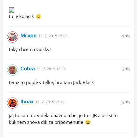
tu je kolacik
Mcvpn
4
11.
7.
2015 15:08
taký chcem ozajský!
Cobra
5
11.
7.
2015 16:36
teraz to pôjde v telke, hrá tam Jack Black
Ihoax
6
11.
7.
2015 17:18
jaj to som uz videla daavno a hej je to s JB a asi si to
kuknem znova dik za pripomenutie