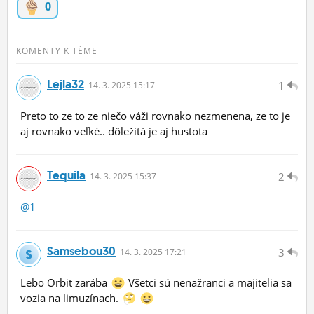
0
ĽUDIA
MÔJ PROFIL
KOMENTY K TÉME
NASTAVENIA
Lejla32
1
14.
3.
2025 15:17
ROLETA
Preto to ze to ze niečo váži rovnako nezmenena, ze to je
aj rovnako veľké.. dôležitá je aj hustota
Tequila
2
14.
3.
2025 15:37
@1
Samsebou30
3
14.
3.
2025 17:21
Lebo Orbit zarába
Všetci sú nenažranci a majitelia sa
vozia na limuzínach.