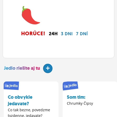
HORÚCE!
24H
3 DNI
7 DNÍ
Jedlo riešite aj tu
Jedlo
Jedlo
Co obvykle
Som tím:
jedavate?
Chrumky Čipsy
Co tak bezne, povedzme
tyzdenne, jedavate?