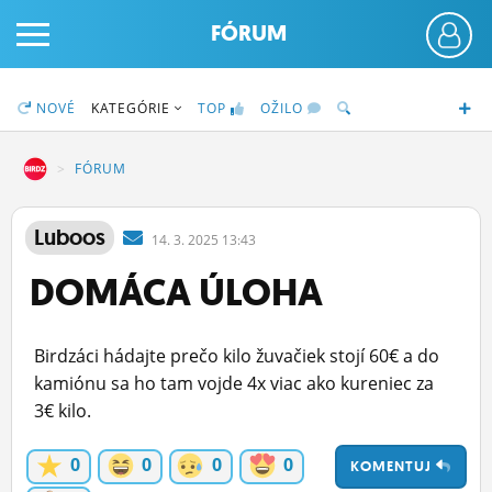
FÓRUM
NOVÉ
KATEGÓRIE
TOP
OŽILO
DZ
FÓRUM
PRIHLÁS SA
Luboos
14.
3.
2025 13:43
DOMÁCA ÚLOHA
ČINŽIAK
FÓRUM
Birdzáci hádajte prečo kilo žuvačiek stojí 60€ a do
STATUSY
kamiónu sa ho tam vojde 4x viac ako kureniec za
3€ kilo.
BLOGY
0
0
0
0
KOMENTUJ
OBRÁZKY