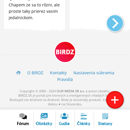
Chapem ze sa to rôzni, ale
proste taky prierez vasim
jedalnickom.
BIRDZ
O BIRDZ
Kontakty
Nastavenia súkromia
Pravidlá
Copyright © 2000 - 2024
OUR MEDIA SR a.s.
a
autori
obsahu.
BIRDZ.SK je portál pre tvorivých a inteligentných mladých ľudí.
Birdzuješ cez Android na Android. Birdz je slovenský produkt. Vytvorené s
láskou ♥ na Slovensku.
Fórum
Obrázky
Ľudia
Články
Statusy