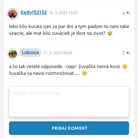
Kelly152132
4
16.
3.
2025 15:47
lebo kilo kurata zjes za par dni a tym padom to neni take
vzacne, ale mat kilo zuvaciek je dost na zivot?
Luboos
5
17.
3.
2025 08:45
a čo tak veselé odpovede - napr: žuvačka nemá kosti
žuvačka sa nevie rozmnožovať.....
Napíš svoj komentár
PRIDAJ
KOMENT