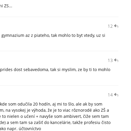
i ZS...
12
a gymnazium az z piateho, tak mohlo to byt vtedy, uz si
13
prides dost sebavedoma, tak si myslim, ze by ti to mohlo
14
kde som odučila 20 hodín, aj mi to šlo, ale ak by som
, na vysokej je výhoda, že je to viac rôznorodé ako ZŠ a
e to nielen o učení + navyše som ambivert, čiže sem tam
) a sem tam sa zašiť do kancelárie, takže profesiu čisto
ako napr. účtovníctvo