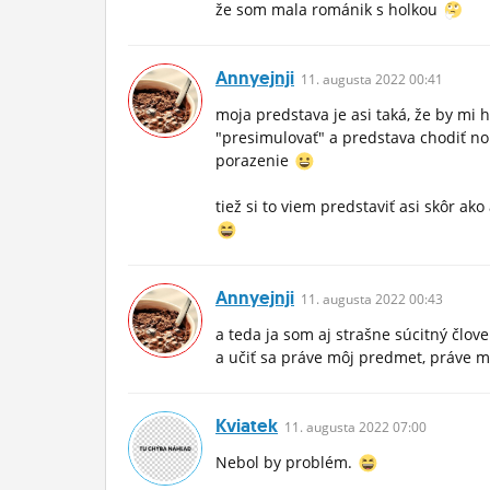
že som mala románik s holkou
Annyejnji
11.
augusta
2022 00:41
moja predstava je asi taká, že by mi
"presimulovať" a predstava chodiť non
porazenie
tiež si to viem predstaviť asi skôr ak
Annyejnji
11.
augusta
2022 00:43
a teda ja som aj strašne súcitný člov
a učiť sa práve môj predmet, práve 
Kviatek
11.
augusta
2022 07:00
Nebol by problém.