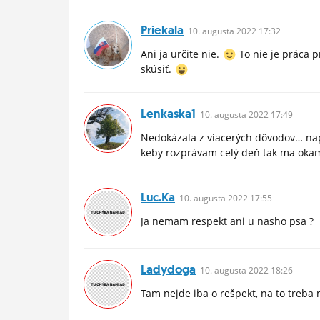
Priekala
10.
augusta
2022 17:32
Ani ja určite nie.
To nie je práca p
skúsiť.
Lenkaska1
10.
augusta
2022 17:49
Nedokázala z viacerých dôvodov… nap
keby rozprávam celý deň tak ma okam
Luc.ka
10.
augusta
2022 17:55
Ja nemam respekt ani u nasho psa ?
Ladydoga
10.
augusta
2022 18:26
Tam nejde iba o rešpekt, na to treba