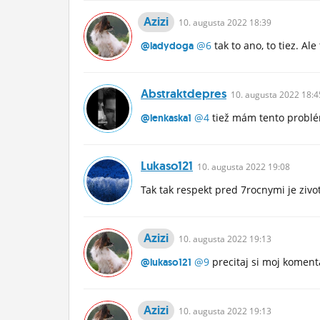
Azizi
10.
augusta
2022 18:39
@6
tak to ano, to tiez. Al
@ladydoga
Abstraktdepres
10.
augusta
2022 18:4
@4
tiež mám tento probl
@lenkaska1
Lukaso121
10.
augusta
2022 19:08
Tak tak respekt pred 7rocnymi je ziv
Azizi
10.
augusta
2022 19:13
@9
precitaj si moj komen
@lukaso121
Azizi
10.
augusta
2022 19:13