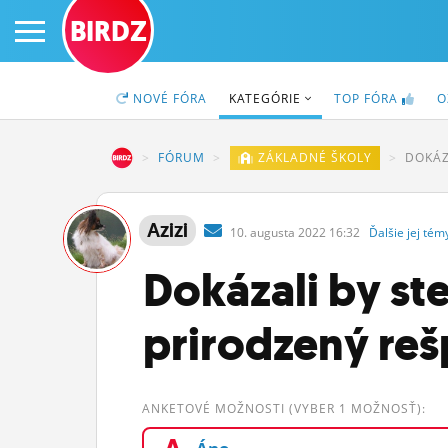
BIRDZ
NOVÉ
FÓRA
KATEGÓRIE
TOP
FÓRA
O
BIRDZ
FÓRUM
ZÁKLADNÉ ŠKOLY
DOKÁZ
PRIHLÁS SA
Azizi
10.
augusta
2022 16:32
Ďalšie
jej
tém
ČINŽIAK
Dokázali by st
FÓRUM
prirodzený reš
STATUSY
BLOGY
ANKETOVÉ MOŽNOSTI (VYBER 1 MOŽNOSŤ):
OBRÁZKY