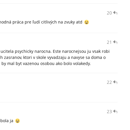
20
vhodná práca pre ľudí citlivých na zvuky atd
21
ucitela psychicky narocna. Este narocnejsou ju vsak robi
ich zasranov, ktori v skole vyvadzaju a navyse sa doma o
el by mal byt vazenou osobou ako bolo volakedy.
22
23
 bola ja