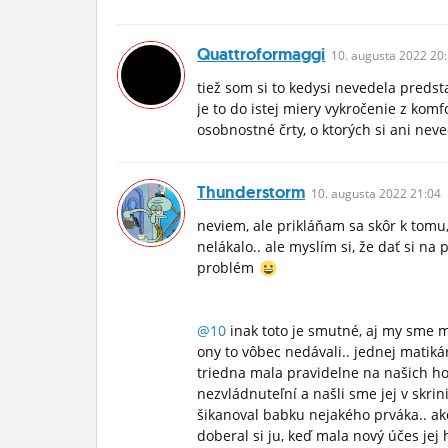
Quattroformaggi
10.
augusta
2022 20:
tiež som si to kedysi nevedela predst
je to do istej miery vykročenie z komf
osobnostné črty, o ktorých si ani nev
Thunderstorm
10.
augusta
2022 21:04
neviem, ale prikláňam sa skôr k tomu
nelákalo.. ale myslím si, že dať si 
problém
@10
inak toto je smutné, aj my sme ma
ony to vôbec nedávali.. jednej matiká
triedna mala pravidelne na našich h
nezvládnuteľní a našli sme jej v skri
šikanoval babku nejakého prváka.. ak
doberal si ju, keď mala nový účes jej 