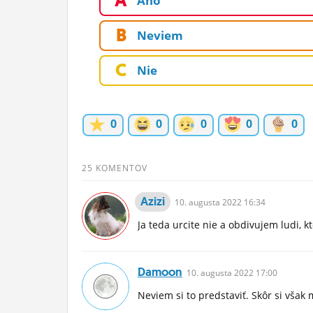
A
Áno
ĽUDIA
B
Neviem
MÔJ PROFIL
C
Nie
NASTAVENIA
ROLETA
0
0
0
0
0
25 KOMENTOV
Azizi
10.
augusta
2022 16:34
Ja teda urcite nie a obdivujem ludi, k
Damoon
10.
augusta
2022 17:00
Neviem si to predstaviť. Skôr si však