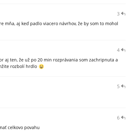
3
re mňa, aj keď padlo viacero návrhov, že by som to mohol
4
r aj ten, že už po 20 min rozprávania som zachripnuta a
žite rozbolí hrdlo
5
6
 mať celkovo povahu