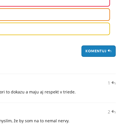
KOMENTUJ
1
tori to dokazu a maju aj respekt v triede.
2
 myslím, že by som na to nemal nervy.