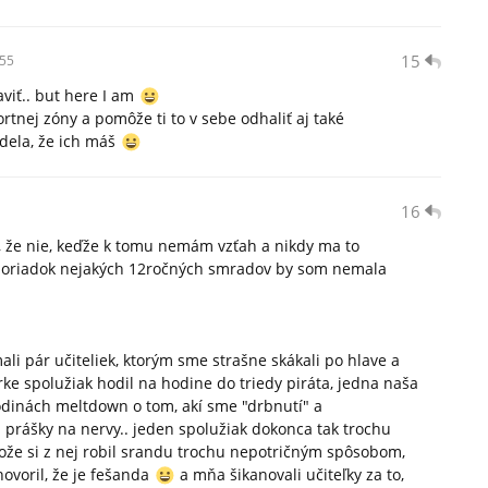
15
55
aviť.. but here I am
ortnej zóny a pomôže ti to v sebe odhaliť aj také
edela, že ich máš
16
, že nie, keďže k tomu nemám vzťah a nikdy ma to
na poriadok nejakých 12ročných smradov by som nemala
li pár učiteliek, ktorým sme strašne skákali po hlave a
rke spolužiak hodil na hodine do triedy piráta, jedna naša
odinách meltdown o tom, akí sme "drbnutí" a
ni prášky na nervy.. jeden spolužiak dokonca tak trochu
ože si z nej robil srandu trochu nepotričným spôsobom,
hovoril, že je fešanda
a mňa šikanovali učiteľky za to,