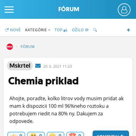
FÓRUM
NOVÉ
KATEGÓRIE
TOP
OŽILO
DZ
FÓRUM
PRIHLÁS SA
Mskrtel
20.
6.
2021 11:23
Chemia priklad
ČINŽIAK
FÓRUM
Ahojte, poradte, kolko litrov vody musim pridat ak
STATUSY
mam k dispozicii 100 ml 96%neho roztoku a
potrebujem riedit na 80% ny. Dakujem za
BLOGY
odpovede.
OBRÁZKY
0
0
0
0