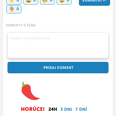
KOMENTUJ
ĽUDIA
0
MÔJ PROFIL
KOMENTY K TÉME
NASTAVENIA
ROLETA
Napíš svoj komentár
PRIDAJ
KOMENT
HORÚCE!
24H
3 DNI
7 DNÍ