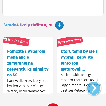
Stredné školy riešite aj tu
Stredné školy
Stredné školy
Pomôžte s výberom
Ktorú tému by ste si
mena akcie
vybrali, keby ste
zameranej na
tento rok
prevenciu kriminality
maturovali...
na SŠ.
A kiberzaklatás egy
modern kori szórakozás
Kam vedie krok, ktorý mal
vagy a mentális egészség
byť len vtip. Nie všetky
pestise? (Vitacikk a
skratky vedú domov. Veci,
zaklatás e formájáról, az
ktoré nevidno, ale menia
emberi lélekre gyakorolt
všetko. Cesta, ktorú si
kegyetlen hatásáról. )