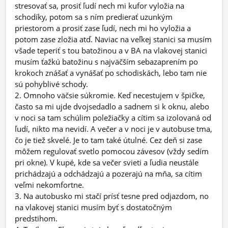
stresovať sa, prosiť ľudí nech mi kufor vyložia na
schodíky, potom sa s ním predierať uzunkým
priestorom a prosiť zase ľudí, nech mi ho vyložia a
potom zase zložia atď. Naviac na veľkej stanici sa musím
všade teperiť s tou batožinou a v BA na vlakovej stanici
musím ťažkú batožinu s najväčším sebazaprením po
krokoch znášať a vynášať po schodiskách, lebo tam nie
sú pohyblivé schody.
2. Omnoho väčsie súkromie. Keď necestujem v špičke,
často sa mi ujde dvojsedadlo a sadnem si k oknu, alebo
v noci sa tam schúlim poležiačky a cítim sa izolovaná od
ľudí, nikto ma nevidí. A večer a v noci je v autobuse tma,
čo je tiež skvelé. Je to tam také útulné. Cez deň si zase
môžem regulovať svetlo pomocou závesov (vždy sedím
pri okne). V kupé, kde sa večer svieti a ľudia neustále
prichádzajú a odchádzajú a pozerajú na mňa, sa cítim
veľmi nekomfortne.
3. Na autobusko mi stačí prísť tesne pred odjazdom, no
na vlakovej stanici musím byť s dostatočným
predstihom.