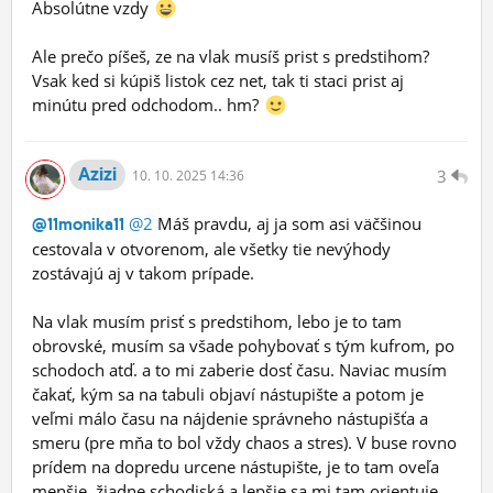
Absolútne vzdy
Ale prečo píšeš, ze na vlak musíš prist s predstihom?
Vsak ked si kúpiš listok cez net, tak ti staci prist aj
minútu pred odchodom.. hm?
Azizi
3
10.
10.
2025 14:36
@2
Máš pravdu, aj ja som asi väčšinou
@11monika11
cestovala v otvorenom, ale všetky tie nevýhody
zostávajú aj v takom prípade.
Na vlak musím prisť s predstihom, lebo je to tam
obrovské, musím sa všade pohybovať s tým kufrom, po
schodoch atď. a to mi zaberie dosť času. Naviac musím
čakať, kým sa na tabuli objaví nástupište a potom je
veľmi málo času na nájdenie správneho nástupišťa a
smeru (pre mňa to bol vždy chaos a stres). V buse rovno
prídem na dopredu urcene nástupište, je to tam oveľa
menšie, žiadne schodiská a lepšie sa mi tam orientuje.