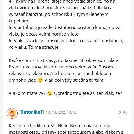
4. Taxíky na Florenci stoja hneď vedľa stanice, no na
vlakovom nádraží musím zase prechádzať diaľku a
vynášať batožinu po schodisku k tým skleneným
kupoliam
5. V autobuse je vždy dostatočne pustená klíma, no vo
vlaku je občas veľmi horúco v lete.
6. Vlak - všade je strašne veľa ľudí, na stanici, nástupišti,
vo vlaku. To ma stresuje.
Keďže som z Bratislavy, no takmer 8 rokov som žila v
Prahe, nacestovala som sa toho veľmi veľa. Busom a
relatívne aj vlakom. Ale bus som si ihneď obľúbila
omnoho viac
Vlak bol vždy strašná tortúra.
A ako to máte vy?
Uprednostňujete asi ten vlak, že?
11monika11
2
10.
10.
2025 14:12
Ked som chodila na MUNI do Brna, mala som dve
možnosti cesty, priamy spoj autobusom alebo vlakom s