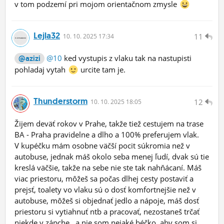
v tom podzemí pri mojom orientačnom zmysle
Lejla32
11
10.
10.
2025 17:34
@10
ked vystupis z vlaku tak na nastupisti
@azizi
pohladaj vytah
urcite tam je.
Thunderstorm
12
10.
10.
2025 18:05
Žijem deväť rokov v Prahe, takže tiež cestujem na trase
BA - Praha pravidelne a dlho a 100% preferujem vlak.
V kupéčku mám osobne väčší pocit súkromia než v
autobuse, jednak máš okolo seba menej ľudí, dvak sú tie
kreslá väčšie, takže na sebe nie ste tak nahňácaní. Máš
viac priestoru, môžeš sa počas dlhej cesty postaviť a
prejsť, toalety vo vlaku sú o dosť komfortnejšie než v
autobuse, môžeš si objednať jedlo a nápoje, máš dosť
priestoru si vytiahnuť ntb a pracovať, nezostaneš trčať
niekde v zápche.. a nie som nejaké béčko, aby som si