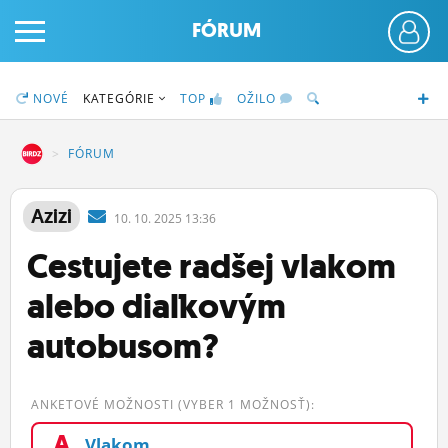
FÓRUM
NOVÉ
KATEGÓRIE
TOP
OŽILO
DZ
FÓRUM
PRIHLÁS SA
Azizi
10.
10.
2025 13:36
Cestujete radšej vlakom
ČINŽIAK
alebo diaľkovým
FÓRUM
autobusom?
STATUSY
BLOGY
ANKETOVÉ MOŽNOSTI (VYBER 1 MOŽNOSŤ):
OBRÁZKY
A
Vlakom