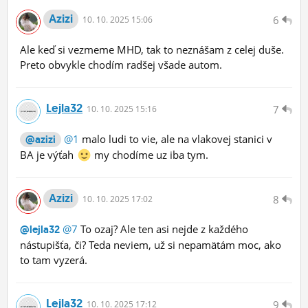
Azizi
6
10.
10.
2025 15:06
Ale keď si vezmeme MHD, tak to neznášam z celej duše.
Preto obvykle chodím radšej všade autom.
Lejla32
7
10.
10.
2025 15:16
@1
malo ludi to vie, ale na vlakovej stanici v
@azizi
BA je výťah
my chodíme uz iba tym.
Azizi
8
10.
10.
2025 17:02
@7
To ozaj? Ale ten asi nejde z každého
@lejla32
nástupišťa, či? Teda neviem, už si nepamätám moc, ako
to tam vyzerá.
Lejla32
9
10.
10.
2025 17:12