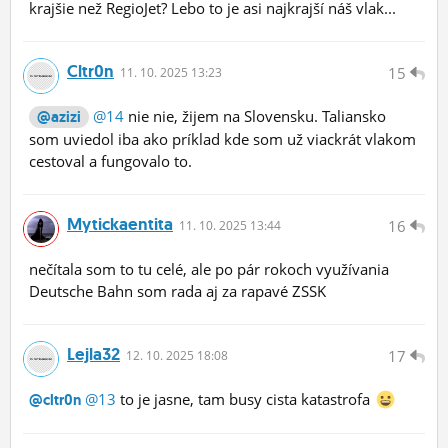
krajšie než RegioJet? Lebo to je asi najkrajší náš vlak...
Cltr0n
15
11.
10.
2025 13:23
@14
nie nie, žijem na Slovensku. Taliansko
@azizi
som uviedol iba ako príklad kde som už viackrát vlakom
cestoval a fungovalo to.
Mytickaentita
16
11.
10.
2025 13:44
nečítala som to tu celé, ale po pár rokoch využívania
Deutsche Bahn som rada aj za rapavé ZSSK
Lejla32
17
12.
10.
2025 18:08
@13
to je jasne, tam busy cista katastrofa
@cltr0n