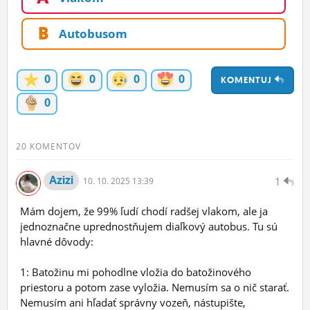
ĽUDIA
B
Autobusom
MÔJ PROFIL
NASTAVENIA
0
0
0
0
KOMENTUJ
ROLETA
0
20 KOMENTOV
Azizi
1
10.
10.
2025 13:39
Mám dojem, že 99% ľudí chodí radšej vlakom, ale ja
jednoznačne uprednostňujem diaľkový autobus. Tu sú
hlavné dôvody:
1: Batožinu mi pohodlne vložia do batožinového
priestoru a potom zase vyložia. Nemusím sa o nič starať.
Nemusím ani hľadať správny vozeň, nástupište,