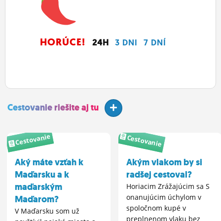
HORÚCE!
24H
3 DNI
7 DNÍ
Cestovanie riešite aj tu
Cestovanie
Cestovanie
Aký máte vzťah k
Akým vlakom by si
Maďarsku a k
radšej cestoval?
maďarským
Horiacim Zrážajúcim sa S
onanujúcim úchylom v
Maďarom?
spoločnom kupé v
V Maďarsku som už
preplnenom vlaku bez