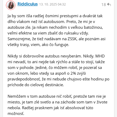
Riddiculus
18
13.
10.
2025 04:32
Ja by som išla radšej ôsmimi prestupmi a dvakrát tak
dlho vlakom než ísť autobusom. Preto, že mi je v
autobuse zle. Ja nikam nechodím s veľkou batožinou,
veľmi efektne sa viem zbaliť do ruksaku vždy.
Samozrejme, že tiež nadávam na ZSSK, ale poznám asi
všetky trasy, viem, ako čo funguje.
Nikdy si dobrovoľne autobus nevyberám. Nikdy. MHD
mi nevadí, to ani nejde tak rýchlo a stále to stojí, takže
som v pohode. Jediné, čo môžem robiť, je pozerať sa
von oknom, lebo vtedy sa aspoň o 2% zvýši
pravdepodobnosť, že mi nebude chujovo ešte hodinu po
príchode do cieľovej destinácie.
Nemôžem v tom autobuse nič robiť, pretože tam nie je
miesto, je tam zlé svetlo a na záchode som tam v živote
nebola. Radšej prasknem jak ísť absolvovať túto
možnosť.