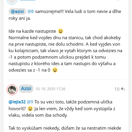
@8
samozrejme!!! Vela ludi o tom nevie a dlhe
@azizi
roky ani ja.
Ide na kazde nastupiste
Normalne ked vojdes dnu na stanicu, tak chod akokeby
na prve nastupiste, nie dolu schodmi. A ked vyjdes von
ku kolajniciam, tak vlavo je vytah ktorym sa odvezies na
-1 a potom podzemnom ulickou prejdeš k tomu
nastupistu z ktorého ides a tam nastupis do výťahu a
odvezies sa z -1 na 0
Azizi
10
10.
10.
2025 17:26
@9
To su veci toto, takže podzemná ulička
@lejla32
hovoríš?
Ja len viem, že vždy keď som vystúpila z
vlaku, videla som iba schody.
Tak to vyskúšam niekedy, dúfam že sa nestratim niekde