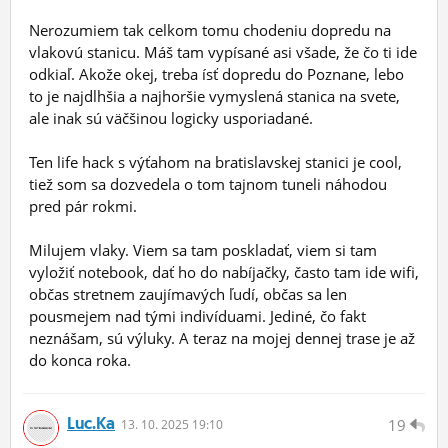
Nerozumiem tak celkom tomu chodeniu dopredu na
vlakovú stanicu. Máš tam vypísané asi všade, že čo ti ide
odkiaľ. Akože okej, treba ísť dopredu do Poznane, lebo
to je najdlhšia a najhoršie vymyslená stanica na svete,
ale inak sú väčšinou logicky usporiadané.
Ten life hack s výťahom na bratislavskej stanici je cool,
tiež som sa dozvedela o tom tajnom tuneli náhodou
pred pár rokmi.
Milujem vlaky. Viem sa tam poskladať, viem si tam
vyložiť notebook, dať ho do nabíjačky, často tam ide wifi,
občas stretnem zaujímavých ľudí, občas sa len
pousmejem nad tými indivíduami. Jediné, čo fakt
neznášam, sú výluky. A teraz na mojej dennej trase je až
do konca roka.
Luc.ka
19
13.
10.
2025 19:10