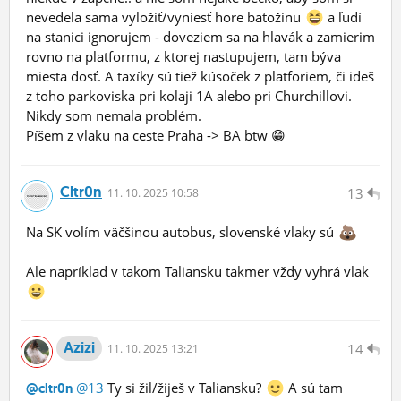
nevedela sama vyložiť/vyniesť hore batožinu
a ľudí
na stanici ignorujem - doveziem sa na hlavák a zamierim
rovno na platformu, z ktorej nastupujem, tam býva
miesta dosť. A taxíky sú tiež kúsoček z platforiem, či ideš
z toho parkoviska pri kolaji 1A alebo pri Churchillovi.
Nikdy som nemala problém.
Píšem z vlaku na ceste Praha -> BA btw 😁
Cltr0n
13
11.
10.
2025 10:58
Na SK volím väčšinou autobus, slovenské vlaky sú
Ale napríklad v takom Taliansku takmer vždy vyhrá vlak
Azizi
14
11.
10.
2025 13:21
@13
Ty si žil/žiješ v Taliansku?
A sú tam
@cltr0n