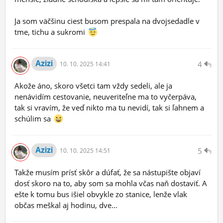
Ja som väčšinu ciest busom prespala na dvojsedadle v
tme, tichu a sukromi
Azizi
4
10.
10.
2025 14:41
Akože áno, skoro všetci tam vždy sedeli, ale ja
nenávidím cestovanie, neuveriteľne ma to vyčerpáva,
tak si vravím, že veď nikto ma tu nevidí, tak si ľahnem a
schúlim sa
Azizi
5
10.
10.
2025 14:51
Takže musím prísť skôr a dúfať, že sa nástupište objaví
dosť skoro na to, aby som sa mohla včas naň dostaviť. A
ešte k tomu bus išiel obvykle zo stanice, lenže vlak
občas meškal aj hodinu, dve...