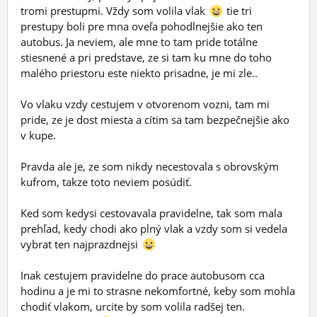
tromi prestupmi. Vždy som volila vlak
tie tri
prestupy boli pre mna oveľa pohodlnejšie ako ten
autobus. Ja neviem, ale mne to tam pride totálne
stiesnené a pri predstave, ze si tam ku mne do toho
malého priestoru este niekto prisadne, je mi zle..
Vo vlaku vzdy cestujem v otvorenom vozni, tam mi
pride, ze je dost miesta a cítim sa tam bezpečnejšie ako
v kupe.
Pravda ale je, ze som nikdy necestovala s obrovským
kufrom, takze toto neviem posúdiť.
Ked som kedysi cestovavala pravidelne, tak som mala
prehľad, kedy chodi ako plný vlak a vzdy som si vedela
vybrat ten najprazdnejsi
Inak cestujem pravidelne do prace autobusom cca
hodinu a je mi to strasne nekomfortné, keby som mohla
chodiť vlakom, urcite by som volila radšej ten.