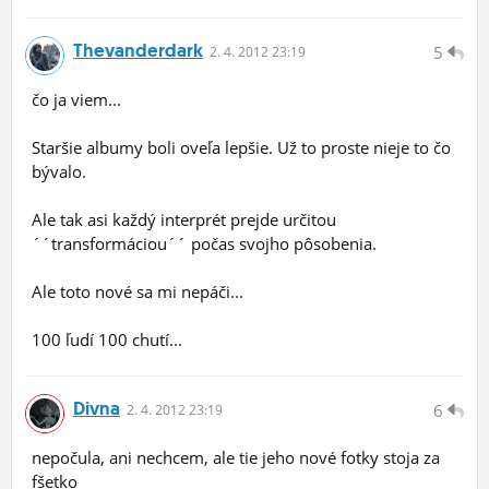
Thevanderdark
5
2.
4.
2012 23:19
čo ja viem...
Staršie albumy boli oveľa lepšie. Už to proste nieje to čo
bývalo.
Ale tak asi každý interprét prejde určitou
´´transformáciou´´ počas svojho pôsobenia.
Ale toto nové sa mi nepáči...
100 ľudí 100 chutí...
Divna
6
2.
4.
2012 23:19
nepočula, ani nechcem, ale tie jeho nové fotky stoja za
fšetko