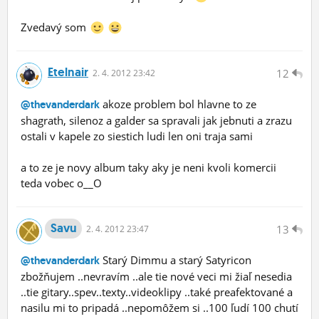
Zvedavý som
Etelnair
12
2.
4.
2012 23:42
akoze problem bol hlavne to ze
@thevanderdark
shagrath, silenoz a galder sa spravali jak jebnuti a zrazu
ostali v kapele zo siestich ludi len oni traja sami
a to ze je novy album taky aky je neni kvoli komercii
teda vobec o__O
Savu
13
2.
4.
2012 23:47
Starý Dimmu a starý Satyricon
@thevanderdark
zbožňujem ..nevravím ..ale tie nové veci mi žiaľ nesedia
..tie gitary..spev..texty..videoklipy ..také preafektované a
nasilu mi to pripadá ..nepomôžem si ..100 ľudí 100 chutí