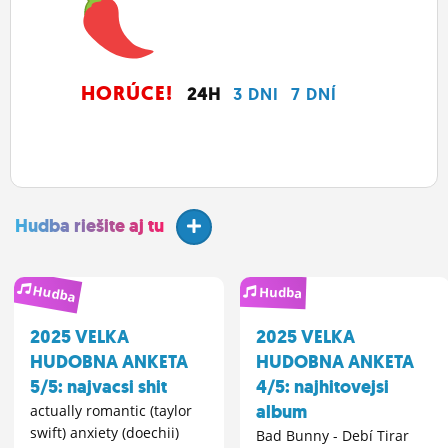
HORÚCE!
24H
3 DNI
7 DNÍ
Hudba riešite aj tu
Hudba
Hudba
2025 VELKA
2025 VELKA
HUDOBNA ANKETA
HUDOBNA ANKETA
5/5: najvacsi shit
4/5: najhitovejsi
album
actually romantic (taylor
swift) anxiety (doechii)
Bad Bunny - Debí Tirar