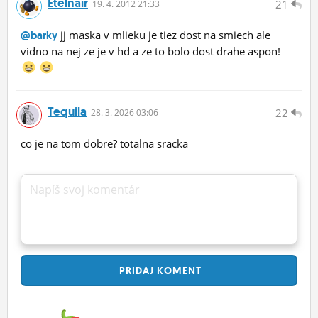
Etelnair
21
19.
4.
2012 21:33
jj maska v mlieku je tiez dost na smiech ale
@barky
vidno na nej ze je v hd a ze to bolo dost drahe aspon!
Tequila
22
28.
3.
2026 03:06
co je na tom dobre? totalna sracka
Napíš svoj komentár
PRIDAJ
KOMENT