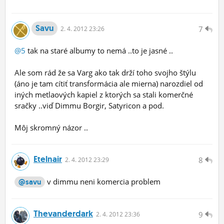
Savu
7
2.
4.
2012 23:26
@5
tak na staré albumy to nemá ..to je jasné ..
Ale som rád že sa Varg ako tak drží toho svojho štýlu
(áno je tam cítiť transformácia ale mierna) narozdiel od
iných metlaových kapiel z ktorých sa stali komerčné
sračky ..viď Dimmu Borgir, Satyricon a pod.
Môj skromný názor ..
Etelnair
8
2.
4.
2012 23:29
v dimmu neni komercia problem
@savu
Thevanderdark
9
2.
4.
2012 23:36