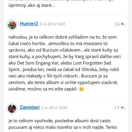
úprimný..ako aj staré...
Hunter2
16
3.
4.
2012 14:01
náhodou, je to celkom dobré vzhľadom na to, že som
čakal niečo horšie.. atmosféru to má miestami tú
správnu, ako od Burzum očakávam.. ale staré kulty sú
staré kulty, a pochybujem, že by Varg spravil ďalšie veci
ako Det Som Engang Var, alebo Lost Forgotten Sad
Spirit.. predsa len, nedá sa čakať od 30tnika, žeby robil
veci ako niekedy v 90-tych rokoch.. Burzum je za
zenitom, ale tento album si určite vypočujem viackrát,
uvidíme, možno sa mi ešte zapáči
Zamidari
17
3.
4.
2012 16:04
je to celkom vpohode, posledne albumi dost casto
pocuvam aj nieco malo noveho sa v nich najde. Tento