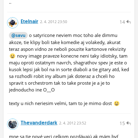
..
Etelnair
14
2.
4.
2012 23:50
o satyricone neviem moc toho ale dimmu
@savu
akoze, tie klipy boli take komedie aj volakedy, akurat
teraz aspon vidno ze neboli pouzite kartonove rekvizity
novy image praveze konecne neni taky idiotsky, tam
maju oproti ostatnym navrch, shagrathov spev je este o
kusok lepsi jak bol na in sorte diaboli a tie gitary atd, ked
sa rozhodli robit iny album jak doteraz a chceli ho
spravit s orchestrom tak to take proste je a je to
jednoducho ine O__O
texty u nich neriesim velmi, tam to je mimo dost
Thevanderdark
15
2.
4.
2012 23:52
mne sa tie nové veci celkom pozdávajú ak mám byť