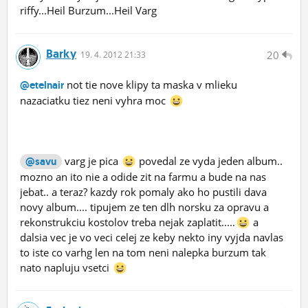
riffy...Heil Burzum...Heil Varg
Barky
20
19.
4.
2012 21:33
not tie nove klipy ta maska v mlieku
@etelnair
nazaciatku tiez neni vyhra moc
varg je pica
povedal ze vyda jeden album..
@savu
mozno an ito nie a odide zit na farmu a bude na nas
jebat.. a teraz? kazdy rok pomaly ako ho pustili dava
novy album.... tipujem ze ten dlh norsku za opravu a
rekonstrukciu kostolov treba nejak zaplatit.....
a
dalsia vec je vo veci celej ze keby nekto iny vyjda navlas
to iste co varhg len na tom neni nalepka burzum tak
nato napluju vsetci