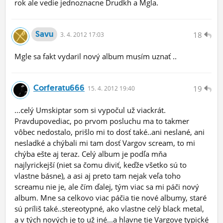
rok ale vedie jednoznacne Drudkh a Mgla.
Savu
18
3.
4.
2012 17:03
Mgle sa fakt vydaril nový album musím uznať ..
Corferatu666
19
15.
4.
2012 19:40
...celý Umskiptar som si vypočul už viackrát.
Pravdupovediac, po prvom posluchu ma to takmer
vôbec nedostalo, prišlo mi to dosť také..ani neslané, ani
nesladké a chýbali mi tam dosť Vargov scream, to mi
chýba ešte aj teraz. Celý album je podľa mňa
najlyrickejší (niet sa čomu diviť, keďže všetko sú to
vlastne básne), a asi aj preto tam nejak veľa toho
screamu nie je, ale čím ďalej, tým viac sa mi páči nový
album. Mne sa celkovo viac páčia tie nové albumy, staré
sú príliš také..stereotypné, ako vlastne celý black metal,
a v tých nových je to už iné...a hlavne tie Vargove typické