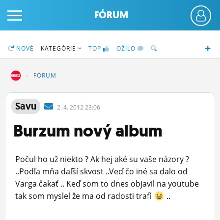
FÓRUM
NOVÉ
KATEGÓRIE
TOP
OŽILO
DZ
FÓRUM
PRIHLÁS SA
Savu
2.
4.
2012 23:06
Burzum nový album
ČINŽIAK
FÓRUM
Počul ho už niekto ? Ak hej aké su vaše názory ?
STATUSY
..Podľa mňa daľší skvost ..Veď čo iné sa dalo od
Varga čakať .. Keď som to dnes objavil na youtube
BLOGY
tak som myslel že ma od radosti trafí
..
OBRÁZKY