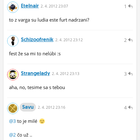
Etelnair
1
2.
4.
2012 23:07
to z varga su ludia este furt nadrzani?
Schizoofrenik
2
2.
4.
2012 23:12
fest že sa mi to nelúbi :s
Strangelady
3
2.
4.
2012 23:13
aha, no, tesime sa s tebou
Savu
4
2.
4.
2012 23:16
@3
to je milé
@2
čo už ..