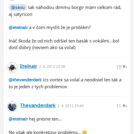
tak náhodou dimmu borgir mám celkom rád,
@savu
aj satyricon
a v čom myslíš že je problém?
@etelnair
Ináč škoda že od nich odišiel ten basák s vokálmi...bol
dosť dobrý (neviem ako sa volal)
Etelnair
10
2.
4.
2012 23:38
ics vortex sa volal a neodisiel len tak a
@thevanderdark
to je jeden z tych problemov
Thevanderdark
11
2.
4.
2012 23:40
hej presne ten...
@etelnair
No však ale konkretizuj problémy...