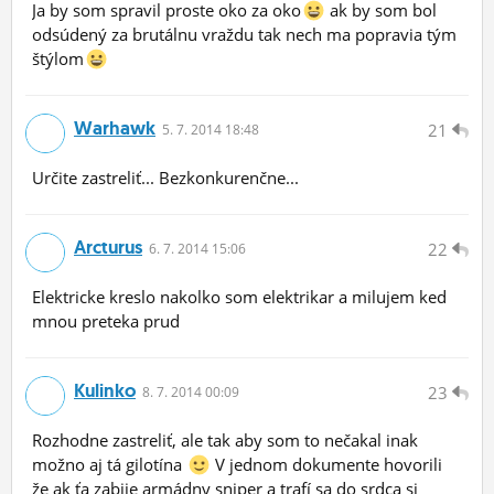
Ja by som spravil proste oko za oko
ak by som bol
odsúdený za brutálnu vraždu tak nech ma popravia tým
štýlom
Warhawk
21
5.
7.
2014 18:48
Určite zastreliť... Bezkonkurenčne...
Arcturus
22
6.
7.
2014 15:06
Elektricke kreslo nakolko som elektrikar a milujem ked
mnou preteka prud
Kulinko
23
8.
7.
2014 00:09
Rozhodne zastreliť, ale tak aby som to nečakal inak
možno aj tá gilotína
V jednom dokumente hovorili
že ak ťa zabije armádny sniper a trafí sa do srdca si