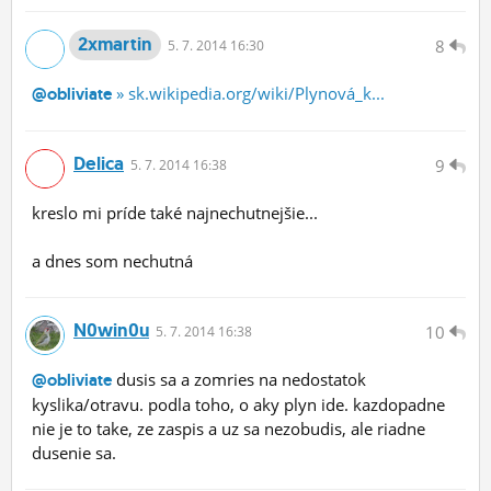
2xmartin
8
5.
7.
2014 16:30
» sk.wikipedia.org/wiki/Plynová_k...
@obliviate
Delica
9
5.
7.
2014 16:38
kreslo mi príde také najnechutnejšie...
a dnes som nechutná
N0win0u
10
5.
7.
2014 16:38
dusis sa a zomries na nedostatok
@obliviate
kyslika/otravu. podla toho, o aky plyn ide. kazdopadne
nie je to take, ze zaspis a uz sa nezobudis, ale riadne
dusenie sa.