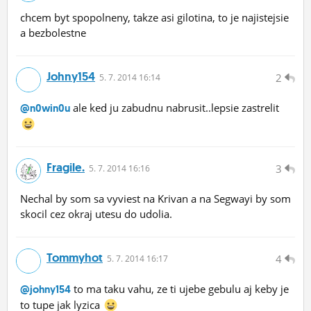
chcem byt spopolneny, takze asi gilotina, to je najistejsie
a bezbolestne
Johny154
2
5.
7.
2014 16:14
ale ked ju zabudnu nabrusit..lepsie zastrelit
@n0win0u
Fragile.
3
5.
7.
2014 16:16
Nechal by som sa vyviest na Krivan a na Segwayi by som
skocil cez okraj utesu do udolia.
Tommyhot
4
5.
7.
2014 16:17
to ma taku vahu, ze ti ujebe gebulu aj keby je
@johny154
to tupe jak lyzica