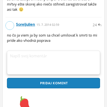
mŕtvy ešte skorej ako niečo stihneš zaregistrovať takže
asi tak
Soreljulien
24
15.
7.
2014 02:59
no čo ja viem ja by som sa chcel umilovať k smrti to mi
príde ako vhodná poprava
Napíš svoj komentár
PRIDAJ
KOMENT