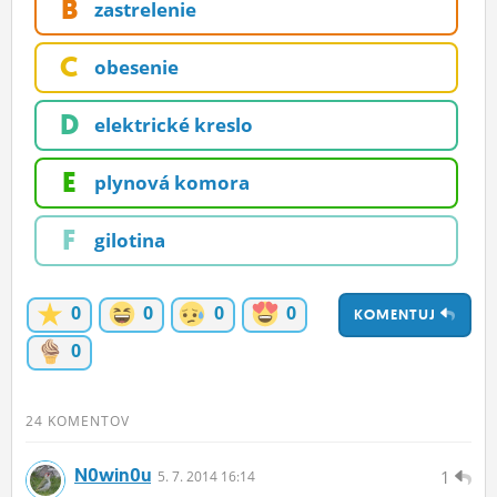
B
zastrelenie
ĽUDIA
C
obesenie
MÔJ PROFIL
NASTAVENIA
D
elektrické kreslo
ROLETA
E
plynová komora
F
gilotina
0
0
0
0
KOMENTUJ
0
24 KOMENTOV
N0win0u
1
5.
7.
2014 16:14