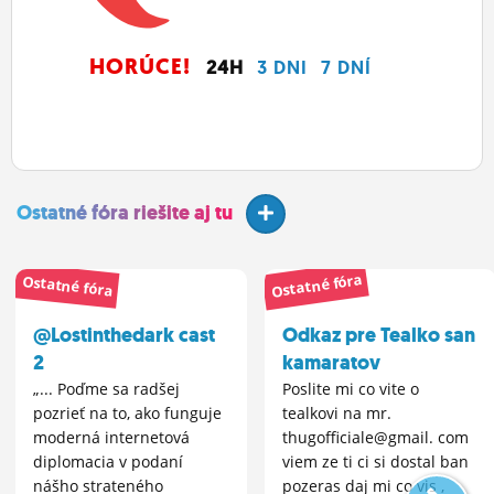
HORÚCE!
24H
3 DNI
7 DNÍ
Ostatné fóra riešite aj tu
Ostatné fóra
Ostatné fóra
@Lostinthedark cast
Odkaz pre Tealko san
2
kamaratov
„... Poďme sa radšej
Poslite mi co vite o
pozrieť na to, ako funguje
tealkovi na mr.
moderná internetová
thugofficiale@gmail. com
diplomacia v podaní
viem ze ti ci si dostal ban
nášho strateného
pozeras daj mi co vis ,