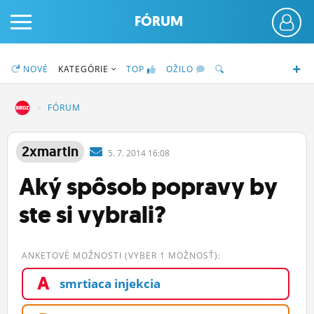
FÓRUM
NOVÉ
KATEGÓRIE
TOP
OŽILO
DZ
FÓRUM
PRIHLÁS SA
2xmartin
5.
7.
2014 16:08
Aký spôsob popravy by
ČINŽIAK
ste si vybrali?
FÓRUM
STATUSY
ANKETOVÉ MOŽNOSTI (VYBER 1 MOŽNOSŤ):
BLOGY
A
smrtiaca injekcia
OBRÁZKY