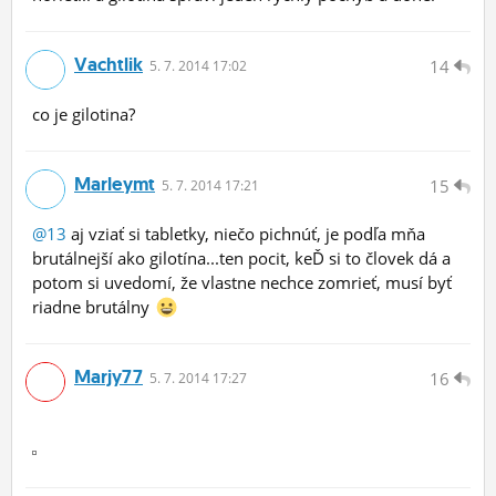
Vachtlik
14
5.
7.
2014 17:02
co je gilotina?
Marleymt
15
5.
7.
2014 17:21
@13
aj vziať si tabletky, niečo pichnúť, je podľa mňa
brutálnejší ako gilotína...ten pocit, keĎ si to človek dá a
potom si uvedomí, že vlastne nechce zomrieť, musí byť
riadne brutálny
Marjy77
16
5.
7.
2014 17:27