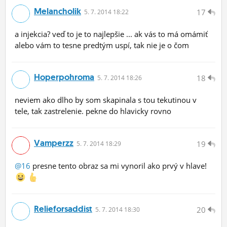
Melancholik
17
5.
7.
2014 18:22
a injekcia? veď to je to najlepšie ... ak vás to má omámiť
alebo vám to tesne predtým uspí, tak nie je o čom
Hoperpohroma
18
5.
7.
2014 18:26
neviem ako dlho by som skapinala s tou tekutinou v
tele, tak zastrelenie. pekne do hlavicky rovno
Vamperzz
19
5.
7.
2014 18:29
@16
presne tento obraz sa mi vynoril ako prvý v hlave!
Relieforsaddist
20
5.
7.
2014 18:30