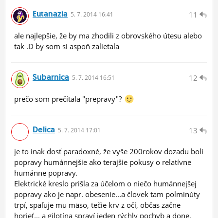
Eutanazia
11
5.
7.
2014 16:41
ale najlepšie, že by ma zhodili z obrovského útesu alebo
tak .D by som si aspoň zalietala
Subarnica
12
5.
7.
2014 16:51
prečo som prečítala "prepravy"?
Delica
13
5.
7.
2014 17:01
je to inak dosť paradoxné, že vyše 200rokov dozadu boli
popravy humánnejšie ako terajšie pokusy o relatívne
humánne popravy.
Elektrické kreslo prišla za účelom o niečo humánnejšej
popravy ako je napr. obesenie...a človek tam polminúty
trpí, spaľuje mu mäso, tečie krv z očí, občas začne
horieť... a gilotína spraví jeden rýchly pochyb a done.