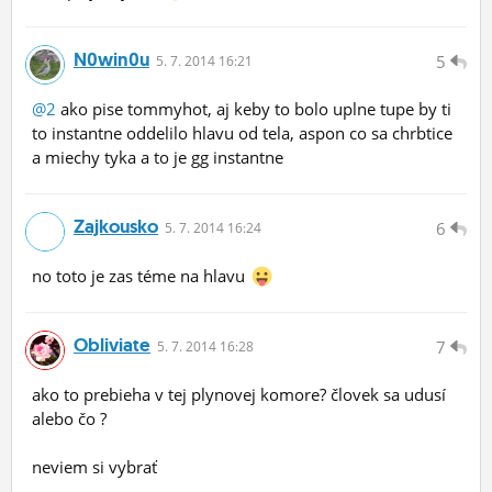
N0win0u
5
5.
7.
2014 16:21
@2
ako pise tommyhot, aj keby to bolo uplne tupe by ti
to instantne oddelilo hlavu od tela, aspon co sa chrbtice
a miechy tyka a to je gg instantne
Zajkousko
6
5.
7.
2014 16:24
no toto je zas téme na hlavu
Obliviate
7
5.
7.
2014 16:28
ako to prebieha v tej plynovej komore? človek sa udusí
alebo čo ?
neviem si vybrať