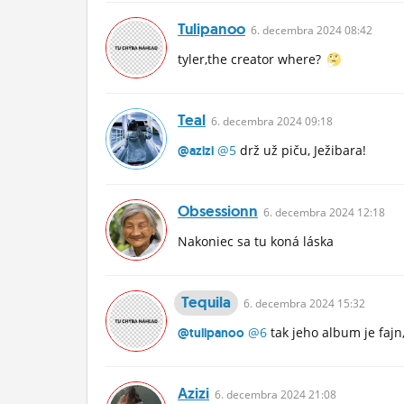
Tulipanoo
6.
decembra
2024 08:42
tyler,the creator where?
Teal
6.
decembra
2024 09:18
@5
drž už piču, Ježibara!
@azizi
Obsessionn
6.
decembra
2024 12:18
Nakoniec sa tu koná láska
Tequila
6.
decembra
2024 15:32
@6
tak jeho album je fajn
@tulipanoo
Azizi
6.
decembra
2024 21:08