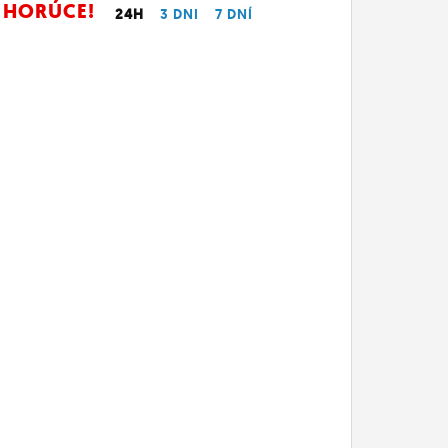
HORÚCE!
24H
3 DNI
7 DNÍ