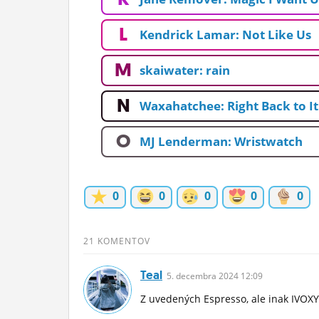
L
Kendrick Lamar: Not Like Us
M
skaiwater: rain
N
Waxahatchee: Right Back to It
O
MJ Lenderman: Wristwatch
0
0
0
0
0
21 KOMENTOV
Teal
5.
decembra
2024 12:09
Z uvedených Espresso, ale inak IVOX