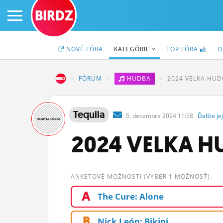
BIRDZ
NOVÉ
FÓRA
KATEGÓRIE
TOP
FÓRA
O
BIRDZ
FÓRUM
HUDBA
2024 VELKA HUD
PRIHLÁS SA
Tequila
5.
decembra
2024 11:58
Ďalšie
jej
ČINŽIAK
2024 VELKA HU
FÓRUM
STATUSY
ANKETOVÉ MOŽNOSTI (VYBER 1 MOŽNOSŤ):
A
BLOGY
The Cure: Alone
OBRÁZKY
B
Nick León: Bikini