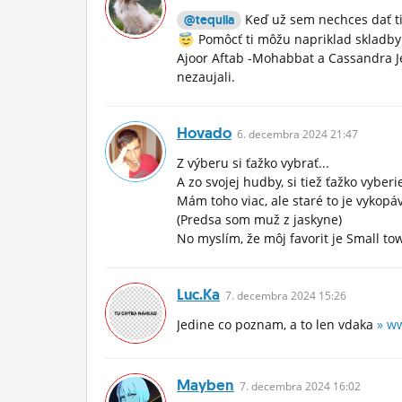
Keď už sem nechces dať tie
@tequila
Pomôcť ti môžu napriklad skladby z 
Ajoor Aftab -Mohabbat a Cassandra Je
nezaujali.
Hovado
6.
decembra
2024 21:47
Z výberu si ťažko vybrať...
A zo svojej hudby, si tiež ťažko vyber
Mám toho viac, ale staré to je vykopáv
(Predsa som muž z jaskyne)
No myslím, že môj favorit je Small to
Luc.ka
7.
decembra
2024 15:26
Jedine co poznam, a to len vdaka
» w
Mayben
7.
decembra
2024 16:02