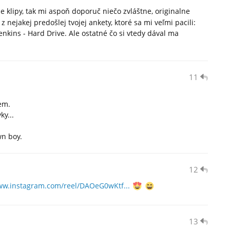
 klipy, tak mi aspoň doporuč niečo zvláštne, originalne
nejakej predošlej tvojej ankety, ktoré sa mi veľmi pacili:
nkins - Hard Drive. Ale ostatné čo si vtedy dával ma
11
iem.
ky...
wn boy.
12
ww.instagram.com/reel/DAOeG0wKtf...
13