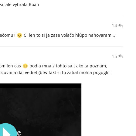
i, ale vyhrala Roan
14
niečomu?
Či len to si ja zase voľačo hlúpo nahovaram...
15
om len cas
podla mna z tohto sa t ako ta poznam,
ocuvni a daj vediet (btw fakt si to zatial mohla poguglit