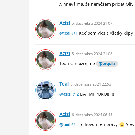
A hnevá ma, že nemôžem pridať Olivi
Azizi
5.
decembra
2024 21:07
@1
Keď sem vlozis všetky klipy,
@teal
Azizi
5.
decembra
2024 21:08
Teda samozrejme
@tequila
Teal
5.
decembra
2024 22:53
@2
DAJ MI POKOJ!!!!!!
@azizi
Azizi
6.
decembra
2024 06:45
@4
To hovorí ten pravý
Vieš
@teal