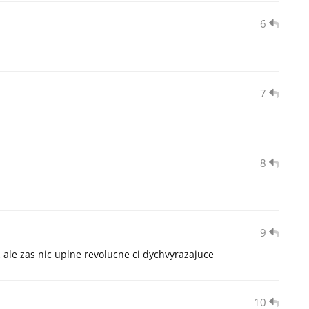
6
7
8
9
, ale zas nic uplne revolucne ci dychvyrazajuce
10