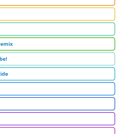
 remix
be!
Ride