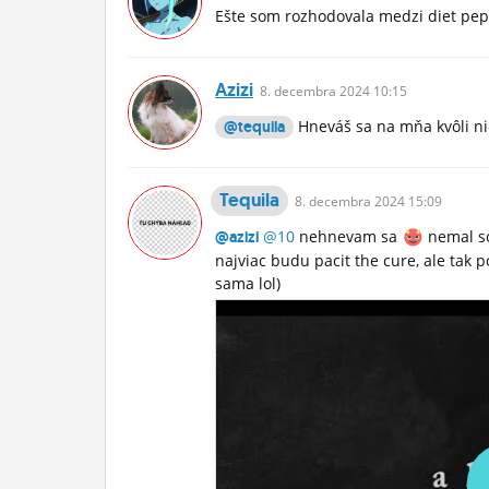
Ešte som rozhodovala medzi diet peps
Azizi
8.
decembra
2024 10:15
Hneváš sa na mňa kvôli 
@tequila
Tequila
8.
decembra
2024 15:09
@10
nehnevam sa
nemal s
@azizi
najviac budu pacit the cure, ale tak p
sama lol)