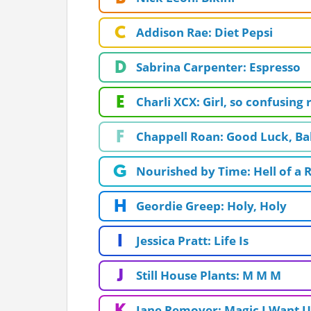
ĽUDIA
C
Addison Rae: Diet Pepsi
MÔJ PROFIL
D
Sabrina Carpenter: Espresso
NASTAVENIA
E
ROLETA
Charli XCX: Girl, so confusing
F
Chappell Roan: Good Luck, Ba
G
Nourished by Time: Hell of a 
H
Geordie Greep: Holy, Holy
I
Jessica Pratt: Life Is
J
Still House Plants: M M M
K
Jane Remover: Magic I Want U