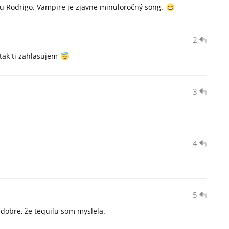
u Rodrigo. Vampire je zjavne minuloročný song.
2
 tak ti zahlasujem
3
4
5
 dobre, že tequilu som myslela.