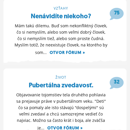
VZŤAHY
75
Nenávidíte niekoho?
Mám takú dilemu. Buď som nekonfliktný človek,
čo si nemyslím, alebo som veľmi dobrý človek,
čo si nemyslím tiež, alebo som proste čudná.
Myslím totiž, že neexistuje človek, na ktorého by
som...
OTVOR FÓRUM »
1. 11. 2010 21:14
ŽIVOT
32
Pubertálna zvedavosť.
Objavovanie tojomstiev tela druhého pohlavia
sa prejavuje práve v pubertálnom veku. "Deti"
čo sa pomaly ale isto stávajú "dospelými" sú
veľmi zvedaví a chcú samozrejme vedieť čo
najviac. Možno sa často krát i boja, ale zväčša
je...
OTVOR FÓRUM »