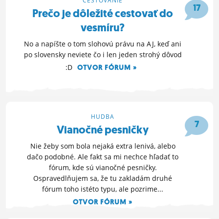
CESTOVANIE
17
Prečo je dôležité cestovať do
vesmíru?
No a napíšte o tom slohovú právu na AJ, keď ani
po slovensky neviete čo i len jeden strohý dôvod
:D
OTVOR FÓRUM »
23. 1. 2011 22:18
HUDBA
7
Vianočné pesničky
Nie žeby som bola nejaká extra lenivá, alebo
dačo podobné. Ale fakt sa mi nechce hľadať to
fórum, kde sú vianočné pesničky.
Ospravedlňujem sa, že tu zakladám druhé
fórum toho istéto typu, ale pozrime...
OTVOR FÓRUM »
24. 12. 2010 16:37