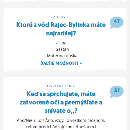
- Bicykel
ĎALŠIE MOŽNOSTI »
ZDRAVIE
47
17. 6. 2010 22:27
Ktorú z vôd Rajec-Bylinka máte
najradšej?
- Lipa
- Gaštan
- Materina dúška
ĎALŠIE MOŽNOSTI »
29. 5. 2010 00:23
OSTATNÉ FÓRA
37
Keď sa sprchujete, máte
zatvorené oči a premýšľate a
snívate o,,?
Áno/Nie ? ..o ? Áno, vždy.. o všetkom možnom,
celom predchádzajúcom, dnešnom i