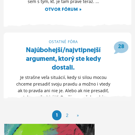
sem s tým, kt. je tam práve teraz. ...
OTVOR FÓRUM »
22. 3. 2010 22:18
OSTATNÉ FÓRA
28
Najúbohejší/najvtipnejší
argument, ktorý ste kedy
dostali.
Je strašne veľa situácií, kedy si silou mocou
chceme presadiť svoju pravdu a možno i vtedy
ak to pravda ani nie je. Alebo ak nie presadiť,
tak aspoň obhájiť. Používame všakovaké
argumenty. Snažíme sa vyberať...
OTVOR FÓRUM »
1
2
»
21. 3. 2010 19:16