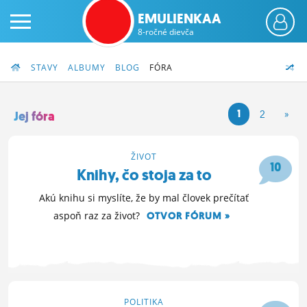
EMULIENKAA
8-ročné dievča
STAVY
ALBUMY
BLOG
FÓRA
1
2
»
Jej fóra
PRIHLÁS SA
ŽIVOT
10
Knihy, čo stoja za to
ČINŽIAK
Akú knihu si myslíte, že by mal človek prečítať
FÓRUM
aspoň raz za život?
OTVOR FÓRUM »
STATUSY
7. 12. 2016 19:51
BLOGY
OBRÁZKY
POLITIKA