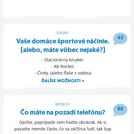
1. 4. 2010 12:43
ŠPORT
43
Vaše domáce športové náčinie.
(alebo, máte vôbec nejaké?)
- Stacionárny bicykel.
- Ab Rocket.
- Činky. (alebo fľaše s vodou)
ĎALŠIE MOŽNOSTI »
25. 3. 2010 16:48
MOBILY
90
Čo máte na pozadí telefónu?
Opíšte, poprípade sem hodte obrázok. Ak si
pozadie meníte často, čo sa väčšina ľudí, tak šup