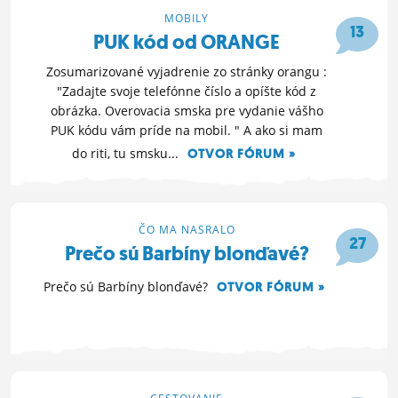
či máte nejaké skúsenosti s...
MOBILY
13
PUK kód od ORANGE
OTVOR FÓRUM »
14. 9. 2016 20:17
Zosumarizované vyjadrenie zo stránky orangu :
"Zadajte svoje telefónne číslo a opíšte kód z
obrázka. Overovacia smska pre vydanie vášho
PUK kódu vám príde na mobil. " A ako si mam
do riti, tu smsku...
OTVOR FÓRUM »
6. 8. 2011 23:56
ČO MA NASRALO
27
Prečo sú Barbíny blonďavé?
Prečo sú Barbíny blonďavé?
OTVOR FÓRUM »
13. 5. 2011 23:59