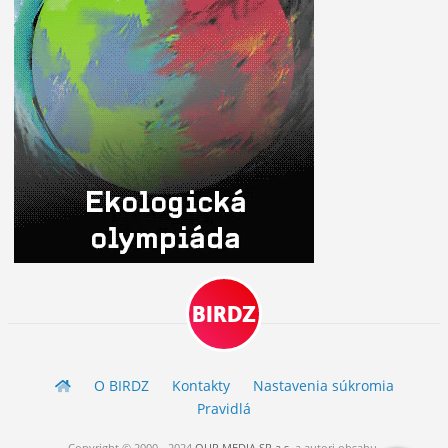
BIRDZ
O BIRDZ
Kontakty
Nastavenia súkromia
Pravidlá
Copyright © 2000 - 2024
OUR MEDIA SR a.s.
a
autori
obsahu.