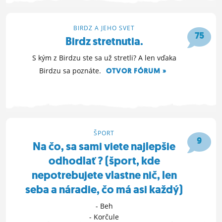
3. 8. 2010 12:12
BIRDZ A JEHO SVET
75
Birdz stretnutia.
S kým z Birdzu ste sa už stretli? A len vďaka
Birdzu sa poznáte.
OTVOR FÓRUM »
26. 7. 2010 12:54
ŠPORT
9
Na čo, sa sami viete najlepšie
odhodlať ? (šport, kde
nepotrebujete vlastne nič, len
seba a náradie, čo má asi každý)
- Beh
- Korčule