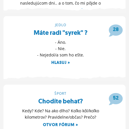
nasledujúcom dni.. a o tom, čo mi pôjde o
chvíľku v telke :D:D
OTVOR FÓRUM »
1. 5. 2010 13:40
JEDLO
28
Máte radi "syrek" ?
- Áno.
- Nie.
- Nejedol/a som ho ešte.
HLASUJ »
4. 4. 2010 00:07
ŠPORT
52
Chodíte behať?
Kedy? Kde? Na ako dlho? Koľko kôl/koľko
kilometrov? Pravidelne/občas? Prečo?
OTVOR FÓRUM »