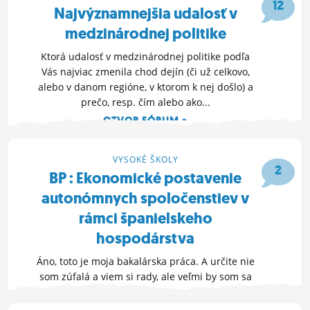
12
Najvýznamnejšia udalosť v
ĽUDIA
medzinárodnej politike
MÔJ PROFIL
Ktorá udalosť v medzinárodnej politike podľa
NASTAVENIA
Vás najviac zmenila chod dejín (či už celkovo,
alebo v danom regióne, v ktorom k nej došlo) a
ROLETA
prečo, resp. čím alebo ako...
OTVOR FÓRUM »
1. 10. 2016 19:43
VYSOKÉ ŠKOLY
2
BP : Ekonomické postavenie
autonómnych spoločenstiev v
rámci španielskeho
hospodárstva
Áno, toto je moja bakalárska práca. A určite nie
som zúfalá a viem si rady, ale veľmi by som sa
tešila vašim prípadným nápadom k danej
problematike o čom písať, čo by bolo zaujímavé,