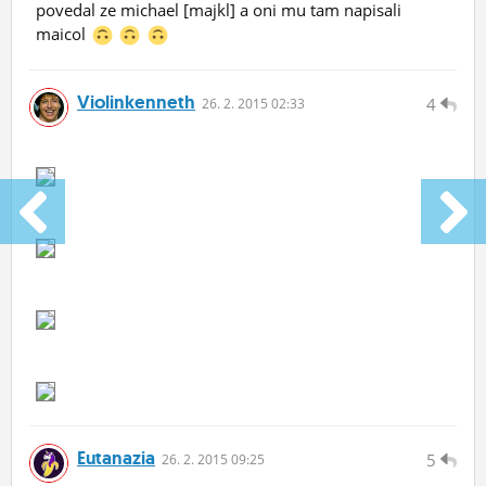
povedal ze michael [majkl] a oni mu tam napisali
maicol
Violinkenneth
4
26.
2.
2015 02:33
Eutanazia
5
26.
2.
2015 09:25