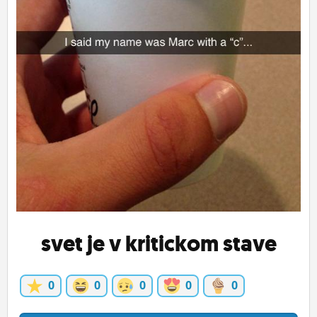
ĽUDIA
MÔJ PROFIL
NASTAVENIA
ROLETA
svet je v kritickom stave
0
0
0
0
0