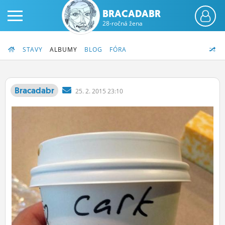
BRACADABR
28-ročná žena
STAVY
ALBUMY
BLOG
FÓRA
Bracadabr
25.
2.
2015 23:10
PRIHLÁS SA
ČINŽIAK
FÓRUM
STATUSY
BLOGY
OBRÁZKY