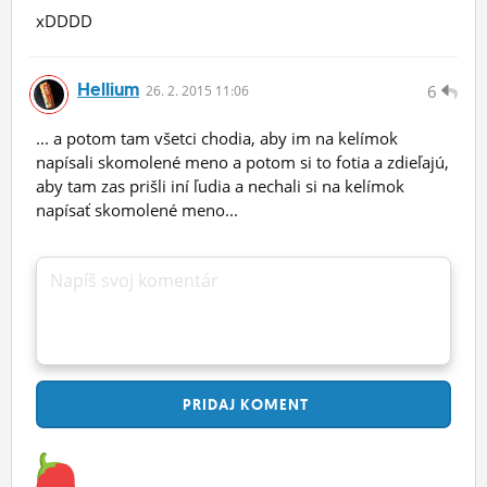
xDDDD
Hellium
6
26.
2.
2015 11:06
... a potom tam všetci chodia, aby im na kelímok
napísali skomolené meno a potom si to fotia a zdieľajú,
aby tam zas prišli iní ľudia a nechali si na kelímok
napísať skomolené meno...
Napíš svoj komentár
PRIDAJ
KOMENT