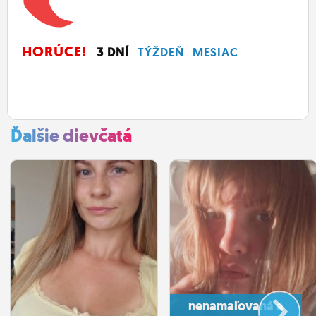
HORÚCE!
3 DNÍ
TÝŽDEŇ
MESIAC
Ďalšie dievčatá
nenamaľovaná a