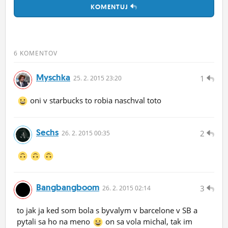
KOMENTUJ
6 KOMENTOV
Myschka
1
25.
2.
2015 23:20
oni v starbucks to robia naschval toto
Sechs
2
26.
2.
2015 00:35
Bangbangboom
3
26.
2.
2015 02:14
to jak ja ked som bola s byvalym v barcelone v SB a
pytali sa ho na meno
on sa vola michal, tak im