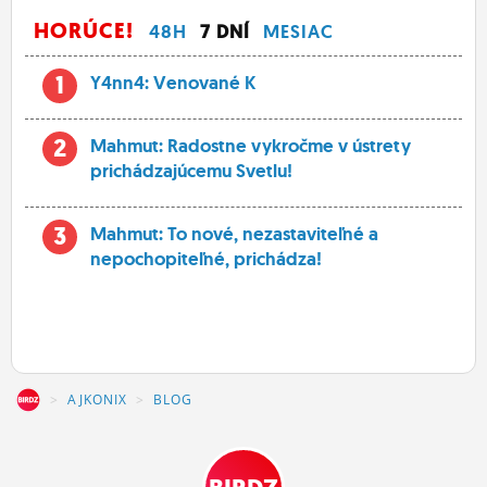
HORÚCE!
48H
7 DNÍ
MESIAC
1
Y4nn4: Venované K
2
Mahmut: Radostne vykročme v ústrety
prichádzajúcemu Svetlu!
3
Mahmut: To nové, nezastaviteľné a
nepochopiteľné, prichádza!
Z
AJKONIX
BLOG