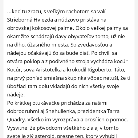
...keď tu zrazu, s veľkým rachotom sa valí
Strieborná Hviezda a núdzovo pristáva na
obrovskej kokosovej palme. Okolo veľkej palmy sa
okamžite schádzajú davy obyvateľov tohto, už nie
na dlho, úžasného miesta. So zvedavosťou a
nádejou očakávajú čo sa bude diať. Po chvíli sa
otvára poklop a z podivného stroja vychádza kocúr
Kocúr, sova Aristotelka a krokodíl Rigoberto. Táto,
na prvý pohľad smiešna skupinka vôbec netuší, že tí
úbožiaci tam dolu vkladajú do nich všetky svoje
nádeje.
Po krátkej oťukávačke prichádza za našimi
dobrodruhmi aj Snehulienka, prezidentka Tarra
Quadry. Všetko im vyrozpráva a prosí ich o pomoc.
Vysvitne, že pôvodcom všetkého zla aj v tomto
svete je zlý asteroid, presne ten, ktorý vyhubil