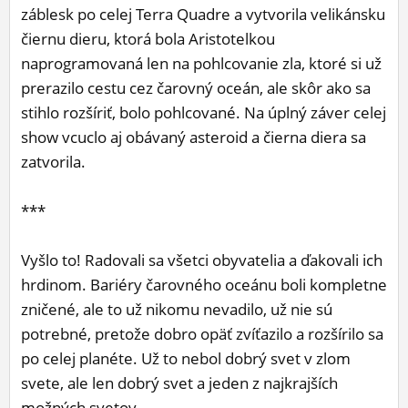
záblesk po celej Terra Quadre a vytvorila velikánsku
čiernu dieru, ktorá bola Aristotelkou
naprogramovaná len na pohlcovanie zla, ktoré si už
prerazilo cestu cez čarovný oceán, ale skôr ako sa
stihlo rozšíriť, bolo pohlcované. Na úplný záver celej
show vcuclo aj obávaný asteroid a čierna diera sa
zatvorila.
***
Vyšlo to! Radovali sa všetci obyvatelia a ďakovali ich
hrdinom. Bariéry čarovného oceánu boli kompletne
zničené, ale to už nikomu nevadilo, už nie sú
potrebné, pretože dobro opäť zvíťazilo a rozšírilo sa
po celej planéte. Už to nebol dobrý svet v zlom
svete, ale len dobrý svet a jeden z najkrajších
možných svetov.