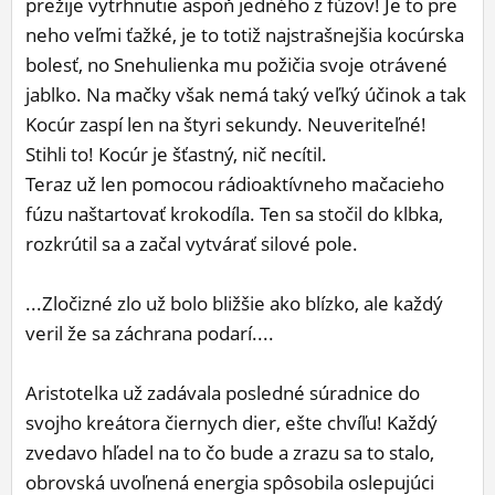
prežije vytrhnutie aspoň jedného z fúzov! Je to pre
neho veľmi ťažké, je to totiž najstrašnejšia kocúrska
bolesť, no Snehulienka mu požičia svoje otrávené
jablko. Na mačky však nemá taký veľký účinok a tak
Kocúr zaspí len na štyri sekundy. Neuveriteľné!
Stihli to! Kocúr je šťastný, nič necítil.
Teraz už len pomocou rádioaktívneho mačacieho
fúzu naštartovať krokodíla. Ten sa stočil do klbka,
rozkrútil sa a začal vytvárať silové pole.
...Zločizné zlo už bolo bližšie ako blízko, ale každý
veril že sa záchrana podarí....
Aristotelka už zadávala posledné súradnice do
svojho kreátora čiernych dier, ešte chvíľu! Každý
zvedavo hľadel na to čo bude a zrazu sa to stalo,
obrovská uvoľnená energia spôsobila oslepujúci