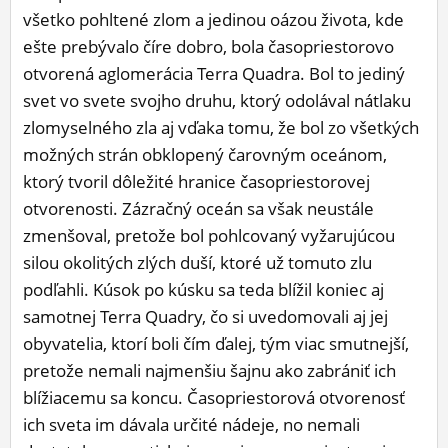
všetko pohltené zlom a jedinou oázou života, kde
ĽUDIA
ešte prebývalo číre dobro, bola časopriestorovo
MÔJ PROFIL
otvorená aglomerácia Terra Quadra. Bol to jediný
svet vo svete svojho druhu, ktorý odolával nátlaku
NASTAVENIA
zlomyselného zla aj vďaka tomu, že bol zo všetkých
ROLETA
možných strán obklopený čarovným oceánom,
ktorý tvoril dôležité hranice časopriestorovej
otvorenosti. Zázračný oceán sa však neustále
zmenšoval, pretože bol pohlcovaný vyžarujúcou
silou okolitých zlých duší, ktoré už tomuto zlu
podľahli. Kúsok po kúsku sa teda blížil koniec aj
samotnej Terra Quadry, čo si uvedomovali aj jej
obyvatelia, ktorí boli čím ďalej, tým viac smutnejší,
pretože nemali najmenšiu šajnu ako zabrániť ich
blížiacemu sa koncu. Časopriestorová otvorenosť
ich sveta im dávala určité nádeje, no nemali