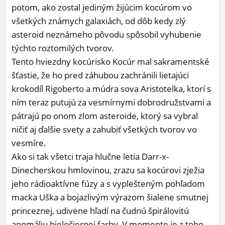
potom, ako zostal jediným žijúcim kocúrom vo
všetkých známych galaxiách, od dôb kedy zlý
asteroid neznámeho pôvodu spôsobil vyhubenie
týchto roztomilých tvorov.
Tento hviezdny kocúrisko Kocúr mal sakramentské
šťastie, že ho pred záhubou zachránili lietajúci
krokodíl Rigoberto a múdra sova Aristotelka, ktorí s
ním teraz putujú za vesmírnymi dobrodružstvami a
pátrajú po onom zlom asteroide, ktorý sa vybral
ničiť aj ďalšie svety a zahubiť všetkých tvorov vo
vesmíre.
Ako si tak všetci traja hlučne letia Darr-x-
Dinecherskou hmlovinou, zrazu sa kocúrovi zježia
jeho rádioaktívne fúzy a s vyplešteným pohľadom
macka Uška a bojazlivým výrazom šialene smutnej
princeznej, udivene hľadí na čudnú špirálovitú
anomáliu bieločiernej farby. V momente je z toho