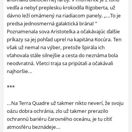
vedľa a nebyť preplesku krokodíla Rigoberta, už
dávno leží omámený na riadiacom panely. „...To je
predsa jednosmerná galaktická brána! “
Poznamenala sova Aristotelka a očakávajúc ďalšie
príkazy sa jej pohľad uprel na kapitána Kocúra. Ten
však už nemal na výber, pretože špirála ich
vťahovala stále silnejšie a cesta do neznáma bola
neodvratná. Všetci traja sa pripútali a očakávali
najhoršie...
***
...Na Terra Quadre už takmer nikto neverí, že svoju
oázu dobra ochránia, zlo už takmer prerazilo
ochrannú bariéru čarovného oceánu, je tu cítiť
atmosféru beznádeje...