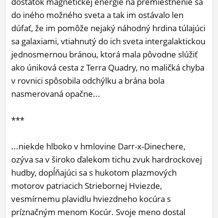
dostatok magnetickej energie na premiestnenie sa
do iného možného sveta a tak im ostávalo len
dúfať, že im pomôže nejaký náhodný hrdina túlajúci
sa galaxiami, vtiahnutý do ich sveta intergalaktickou
jednosmernou bránou, ktorá mala pôvodne slúžiť
ako úniková cesta z Terra Quadry, no maličká chyba
v rovnici spôsobila odchýlku a brána bola
nasmerovaná opačne...
***
...niekde hlboko v hmlovine Darr-x-Dinechere,
ozýva sa v široko ďalekom tichu zvuk hardrockovej
hudby, dopĺňajúci sa s hukotom plazmových
motorov patriacich Striebornej Hviezde,
vesmírnemu plavidlu hviezdneho kocúra s
príznačným menom Kocúr. Svoje meno dostal