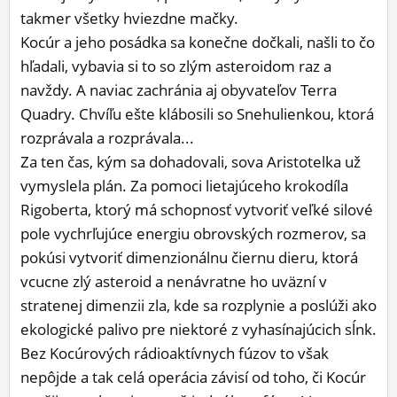
takmer všetky hviezdne mačky.
Kocúr a jeho posádka sa konečne dočkali, našli to čo
hľadali, vybavia si to so zlým asteroidom raz a
navždy. A naviac zachránia aj obyvateľov Terra
Quadry. Chvíľu ešte klábosili so Snehulienkou, ktorá
rozprávala a rozprávala...
Za ten čas, kým sa dohadovali, sova Aristotelka už
vymyslela plán. Za pomoci lietajúceho krokodíla
Rigoberta, ktorý má schopnosť vytvoriť veľké silové
pole vychrľujúce energiu obrovských rozmerov, sa
pokúsi vytvoriť dimenzionálnu čiernu dieru, ktorá
vcucne zlý asteroid a nenávratne ho uväzní v
stratenej dimenzii zla, kde sa rozplynie a poslúži ako
ekologické palivo pre niektoré z vyhasínajúcich sĺnk.
Bez Kocúrových rádioaktívnych fúzov to však
nepôjde a tak celá operácia závisí od toho, či Kocúr