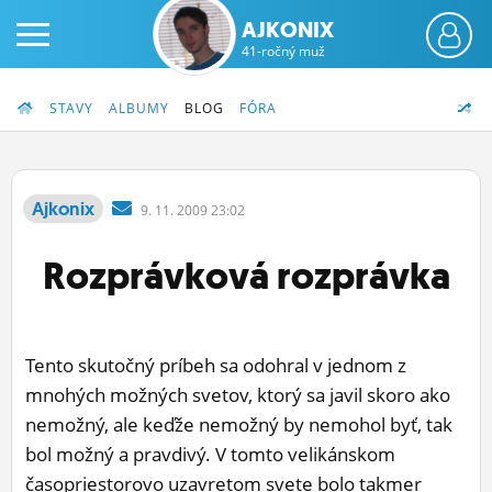
AJKONIX
41-ročný muž
STAVY
ALBUMY
BLOG
FÓRA
Ajkonix
9.
11.
2009 23:02
PRIHLÁS SA
Rozprávková rozprávka
ČINŽIAK
FÓRUM
Tento skutočný príbeh sa odohral v jednom z
STATUSY
mnohých možných svetov, ktorý sa javil skoro ako
nemožný, ale keďže nemožný by nemohol byť, tak
BLOGY
bol možný a pravdivý. V tomto velikánskom
OBRÁZKY
časopriestorovo uzavretom svete bolo takmer