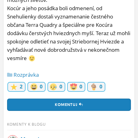
Kocúr a jeho posádka boli odmenení, od
Snehulienky dostali vyznamenanie čestného
občana Terra Quadry a špeciálne pre Kocúra
dodávku čerstvých hviezdnych myší. Teraz už mohli
spokojne odletieť na svojej Striebornej Hviezde a
vyhľadávať nové dobrodružstvá v nekonečnom
vesmíre
Rozprávka
2
0
0
0
0
KOMENTUJ
KOMENTY K BLOGU