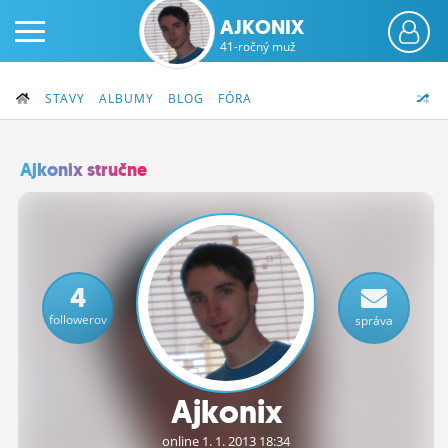
AJKONIX
41-ročný muž
STAVY
ALBUMY
BLOG
FÓRA
Ajkonix stručne
PRIHLÁS SA
ČINŽIAK
4
FÓRUM
followerov
správa
STATUSY
BLOGY
Ajkonix
OBRÁZKY
online 1.
1.
2013 18:34