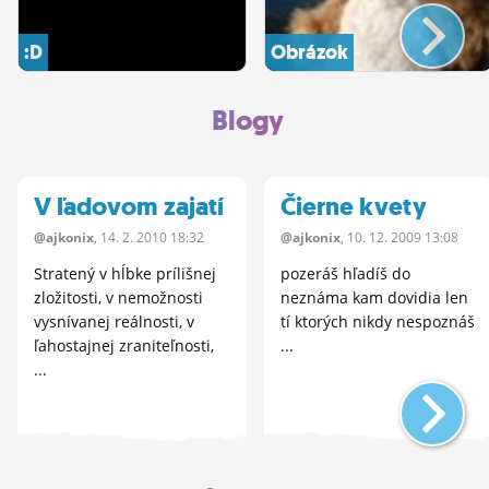
:D
Obrázok
Blogy
V ľadovom zajatí
Čierne kvety
@ajkonix
, 14.
2.
2010 18:32
@ajkonix
, 10.
12.
2009 13:08
Stratený v hĺbke prílišnej
pozeráš hľadíš do
zložitosti, v nemožnosti
neznáma kam dovidia len
vysnívanej reálnosti, v
tí ktorých nikdy nespoznáš
ľahostajnej zraniteľnosti,
...
...