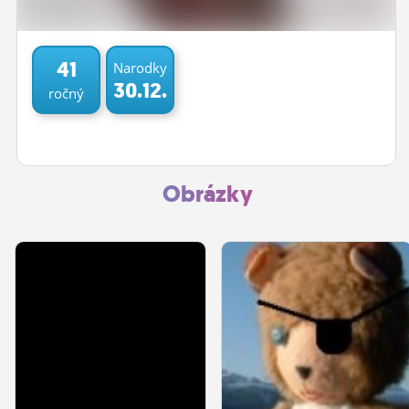
ĽUDIA
MÔJ PROFIL
41
Narodky
30.12.
ročný
NASTAVENIA
ROLETA
Obrázky