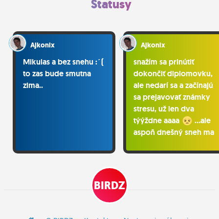
Statusy
Ajkonix
Ajkonix
Mikulas a bez snehu :´(
snažím sa prinútiť
to zas bude smutna
dokončiť diplomovku,
zima..
ale nedarí sa a začínajú
sa prejavovať známky
stresu, už len dva
týýždne aaaa
...ale
aspoň dnešný sneh ma
ukludnil
BIRDZ