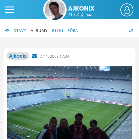
AJKONIX
41-ročný muž
STAVY
ALBUMY
BLOG
FÓRA
Ajkonix
7.
11.
2009 17:34
PRIHLÁS SA
ČINŽIAK
FÓRUM
STATUSY
BLOGY
OBRÁZKY