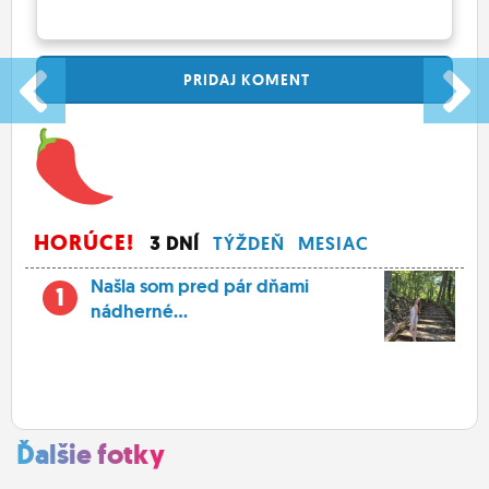
PRIDAJ
KOMENT
HORÚCE!
3 DNÍ
TÝŽDEŇ
MESIAC
Našla som pred pár dňami
1
nádherné...
Ďalšie fotky