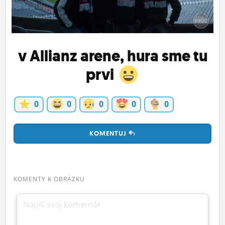
ĽUDIA
MÔJ PROFIL
v Allianz arene, hura sme tu
NASTAVENIA
prvi
ROLETA
0
0
0
0
0
KOMENTUJ
KOMENTY K OBRÁZKU
Napíš svoj komentár