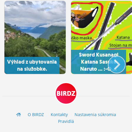
Sword Kusanagi
Výhlad z ubytovania
Katana Sasuke
na služobke.
Naruto ... :-O ...
BIRDZ
O BIRDZ
Kontakty
Nastavenia súkromia
Pravidlá